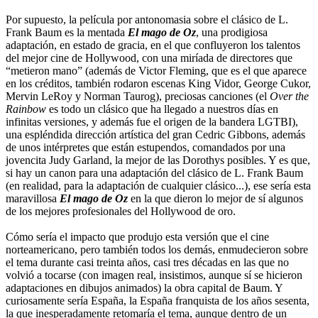
Por supuesto, la película por antonomasia sobre el clásico de L.
Frank Baum es la mentada
El mago de Oz
, una prodigiosa
adaptación, en estado de gracia, en el que confluyeron los talentos
del mejor cine de Hollywood, con una miríada de directores que
“metieron mano” (además de Victor Fleming, que es el que aparece
en los créditos, también rodaron escenas King Vidor, George Cukor,
Mervin LeRoy y Norman Taurog), preciosas canciones (el
Over the
Rainbow
es todo un clásico que ha llegado a nuestros días en
infinitas versiones, y además fue el origen de la bandera LGTBI),
una espléndida dirección artística del gran Cedric Gibbons, además
de unos intérpretes que están estupendos, comandados por una
jovencita Judy Garland, la mejor de las Dorothys posibles. Y es que,
si hay un canon para una adaptación del clásico de L. Frank Baum
(en realidad, para la adaptación de cualquier clásico...), ese sería esta
maravillosa
El mago de Oz
en la que dieron lo mejor de sí algunos
de los mejores profesionales del Hollywood de oro.
Cómo sería el impacto que produjo esta versión que el cine
norteamericano, pero también todos los demás, enmudecieron sobre
el tema durante casi treinta años, casi tres décadas en las que no
volvió a tocarse (con imagen real, insistimos, aunque sí se hicieron
adaptaciones en dibujos animados) la obra capital de Baum. Y
curiosamente sería España, la España franquista de los años sesenta,
la que inesperadamente retomaría el tema, aunque dentro de un