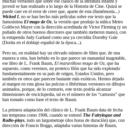
muchas versiones que sobre ese clásico de la literatura infantil y
juvenil se han realizado a lo largo de la Historia de Cine. Quizá se
puede caer en el error de creer que, aparte de esta (llamémosla...)
Wicked I
, no se han hecho más películas sobre ese texto que la
famosísima
El mago de Oz
, la versión que produjo la mítica Metro
Goldwyn Mayer con la dirección acreditada de Victor Fleming (y un
puñado de otros buenos directores que también metieron mano), con
la estupenda Judy Garland como una ya crecidita Dorothy Gale
(Dorita en el doblaje español de la época...).
Pero no, en realidad hay un elevado número de films que, de una
manera u otra, han bebido en lo que parece un manantial inagotable,
ese libro de L. Frank Baum,
El maravilloso mago de Oz
, que ha
supuesto, como veremos, un proteico filón que ha sido explotado
fundamentalmente en su país de origen, Estados Unidos, pero
también en otros que parecen bastante más exóticos. Hemos dejado
al margen en esta glosa las pulcras o libérrimas versiones en dibujos
animados, porque, de lo contrario, este texto podría alcanzar
dimensiones de enciclopedia, tal es el número de los “cartoons” que
han tomado como base el texto de Baum.
La primera adaptación del clásico de L. Frank Baum data de fecha
tan temprana como 1908, cuando se estrenó
The Fairylogue and
Radio-plays
, todo un largometraje (dos horas de duración) que, con
dirección de Francis Boggs, adaptaba varias historias de Baum,