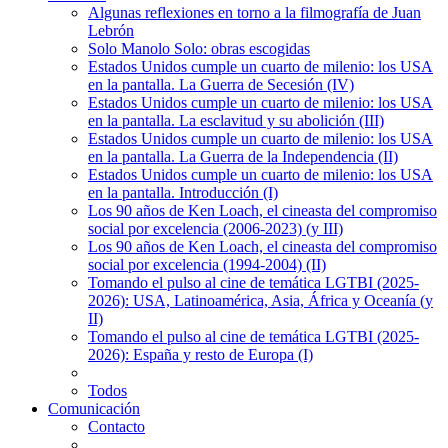
Algunas reflexiones en torno a la filmografía de Juan
Lebrón
Solo Manolo Solo: obras escogidas
Estados Unidos cumple un cuarto de milenio: los USA
en la pantalla. La Guerra de Secesión (IV)
Estados Unidos cumple un cuarto de milenio: los USA
en la pantalla. La esclavitud y su abolición (III)
Estados Unidos cumple un cuarto de milenio: los USA
en la pantalla. La Guerra de la Independencia (II)
Estados Unidos cumple un cuarto de milenio: los USA
en la pantalla. Introducción (I)
Los 90 años de Ken Loach, el cineasta del compromiso
social por excelencia (2006-2023) (y III)
Los 90 años de Ken Loach, el cineasta del compromiso
social por excelencia (1994-2004) (II)
Tomando el pulso al cine de temática LGTBI (2025-
2026): USA, Latinoamérica, Asia, África y Oceanía (y
II)
Tomando el pulso al cine de temática LGTBI (2025-
2026): España y resto de Europa (I)
Todos
Comunicación
Contacto