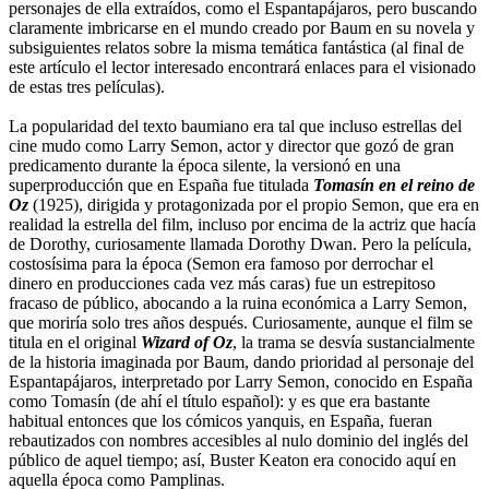
personajes de ella extraídos, como el Espantapájaros, pero buscando
claramente imbricarse en el mundo creado por Baum en su novela y
subsiguientes relatos sobre la misma temática fantástica (al final de
este artículo el lector interesado encontrará enlaces para el visionado
de estas tres películas).
La popularidad del texto baumiano era tal que incluso estrellas del
cine mudo como Larry Semon, actor y director que gozó de gran
predicamento durante la época silente, la versionó en una
superproducción que en España fue titulada
Tomasín en el reino de
Oz
(1925), dirigida y protagonizada por el propio Semon, que era en
realidad la estrella del film, incluso por encima de la actriz que hacía
de Dorothy, curiosamente llamada Dorothy Dwan. Pero la película,
costosísima para la época (Semon era famoso por derrochar el
dinero en producciones cada vez más caras) fue un estrepitoso
fracaso de público, abocando a la ruina económica a Larry Semon,
que moriría solo tres años después. Curiosamente, aunque el film se
titula en el original
Wizard of Oz
, la trama se desvía sustancialmente
de la historia imaginada por Baum, dando prioridad al personaje del
Espantapájaros, interpretado por Larry Semon, conocido en España
como Tomasín (de ahí el título español): y es que era bastante
habitual entonces que los cómicos yanquis, en España, fueran
rebautizados con nombres accesibles al nulo dominio del inglés del
público de aquel tiempo; así, Buster Keaton era conocido aquí en
aquella época como Pamplinas.