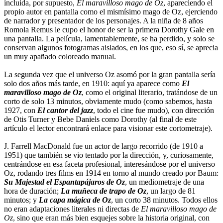
incluida, por supuesto,
El maravilloso mago de Oz
, apareciendo el
propio autor en pantalla como el mismísimo mago de Oz, ejerciendo
de narrador y presentador de los personajes. A la niña de 8 años
Romola Remus le cupo el honor de ser la primera Dorothy Gale en
una pantalla. La película, lamentablemente, se ha perdido, y solo se
conservan algunos fotogramas aislados, en los que, eso sí, se aprecia
un muy apañado coloreado manual.
La segunda vez que el universo Oz asomó por la gran pantalla sería
solo dos años más tarde, en 1910: aquí ya aparece como
El
maravilloso mago de Oz
, como el original literario, tratándose de un
corto de solo 13 minutos, obviamente mudo (como sabemos, hasta
1927, con
El cantor del jazz
, todo el cine fue mudo), con dirección
de Otis Turner y Bebe Daniels como Dorothy (al final de este
artículo el lector encontrará enlace para visionar este cortometraje).
J. Farrell MacDonald fue un actor de largo recorrido (de 1910 a
1951) que también se vio tentado por la dirección, y, curiosamente,
centrándose en esa faceta profesional, interesándose por el universo
Oz, rodando tres films en 1914 en torno al mundo creado por Baum:
Su Majestad el Espantapájaros de Oz
, un mediometraje de una
hora de duración;
La muñeca de trapo de Oz
, un largo de 81
minutos; y
La capa mágica de Oz
, un corto 38 minutos. Todos ellos
no eran adaptaciones literales ni directas de
El maravilloso mago de
Oz
, sino que eran más bien esquejes sobre la historia original, con