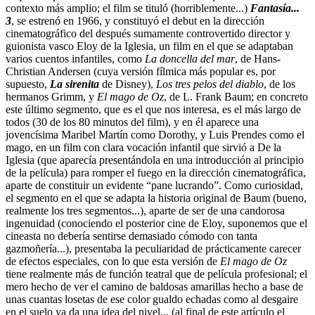
contexto más amplio; el film se tituló (horriblemente...)
Fantasía...
3
, se estrenó en 1966, y constituyó el debut en la dirección
cinematográfico del después sumamente controvertido director y
guionista vasco Eloy de la Iglesia, un film en el que se adaptaban
varios cuentos infantiles, como
La doncella del mar
, de Hans-
Christian Andersen (cuya versión fílmica más popular es, por
supuesto,
La sirenita
de Disney),
Los tres pelos del diablo
, de los
hermanos Grimm, y
El mago de Oz
, de L. Frank Baum; en concreto
este último segmento, que es el que nos interesa, es el más largo de
todos (30 de los 80 minutos del film), y en él aparece una
jovencísima Maribel Martín como Dorothy, y Luis Prendes como el
mago, en un film con clara vocación infantil que sirvió a De la
Iglesia (que aparecía presentándola en una introducción al principio
de la película) para romper el fuego en la dirección cinematográfica,
aparte de constituir un evidente “pane lucrando”. Como curiosidad,
el segmento en el que se adapta la historia original de Baum (bueno,
realmente los tres segmentos...), aparte de ser de una candorosa
ingenuidad (conociendo el posterior cine de Eloy, suponemos que el
cineasta no debería sentirse demasiado cómodo con tanta
gazmoñería...), presentaba la peculiaridad de prácticamente carecer
de efectos especiales, con lo que esta versión de
El mago de Oz
tiene realmente más de función teatral que de película profesional; el
mero hecho de ver el camino de baldosas amarillas hecho a base de
unas cuantas losetas de ese color gualdo echadas como al desgaire
en el suelo ya da una idea del nivel... (al final de este artículo el