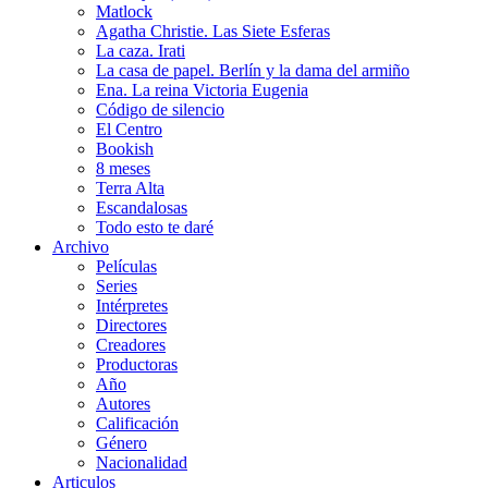
Matlock
Agatha Christie. Las Siete Esferas
La caza. Irati
La casa de papel. Berlín y la dama del armiño
Ena. La reina Victoria Eugenia
Código de silencio
El Centro
Bookish
8 meses
Terra Alta
Escandalosas
Todo esto te daré
Archivo
Películas
Series
Intérpretes
Directores
Creadores
Productoras
Año
Autores
Calificación
Género
Nacionalidad
Articulos