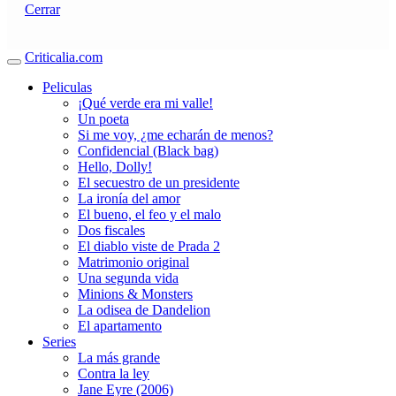
Cerrar
Criticalia.com
Peliculas
¡Qué verde era mi valle!
Un poeta
Si me voy, ¿me echarán de menos?
Confidencial (Black bag)
Hello, Dolly!
El secuestro de un presidente
La ironía del amor
El bueno, el feo y el malo
Dos fiscales
El diablo viste de Prada 2
Matrimonio original
Una segunda vida
Minions & Monsters
La odisea de Dandelion
El apartamento
Series
La más grande
Contra la ley
Jane Eyre (2006)