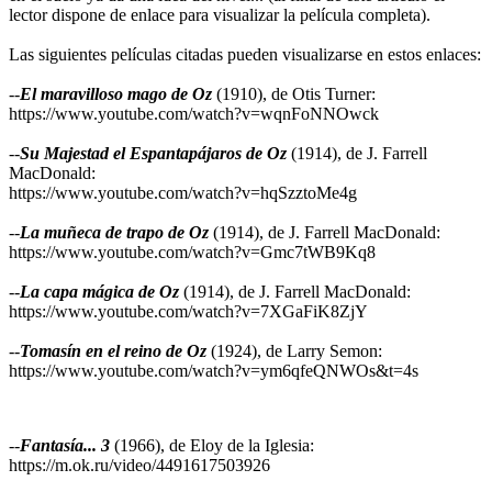
lector dispone de enlace para visualizar la película completa).
Las siguientes películas citadas pueden visualizarse en estos enlaces:
--
El maravilloso mago de Oz
(1910), de Otis Turner:
https://www.youtube.com/watch?v=wqnFoNNOwck
--
Su Majestad el Espantapájaros de Oz
(1914), de J. Farrell
MacDonald:
https://www.youtube.com/watch?v=hqSzztoMe4g
--
La muñeca de trapo de Oz
(1914), de J. Farrell MacDonald:
https://www.youtube.com/watch?v=Gmc7tWB9Kq8
--
La capa mágica de Oz
(1914), de J. Farrell MacDonald:
https://www.youtube.com/watch?v=7XGaFiK8ZjY
--
Tomasín en el reino de Oz
(1924), de Larry Semon:
https://www.youtube.com/watch?v=ym6qfeQNWOs&t=4s
--
Fantasía... 3
(1966), de Eloy de la Iglesia:
https://m.ok.ru/video/4491617503926