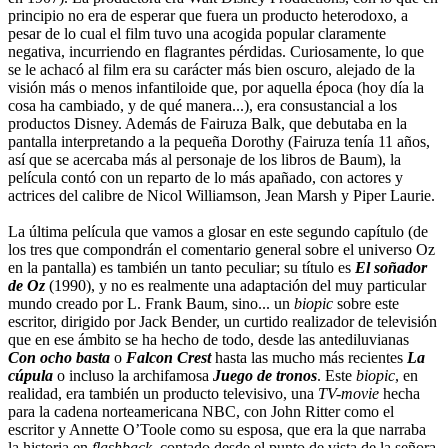
principio no era de esperar que fuera un producto heterodoxo, a
pesar de lo cual el film tuvo una acogida popular claramente
negativa, incurriendo en flagrantes pérdidas. Curiosamente, lo que
se le achacó al film era su carácter más bien oscuro, alejado de la
visión más o menos infantiloide que, por aquella época (hoy día la
cosa ha cambiado, y de qué manera...), era consustancial a los
productos Disney. Además de Fairuza Balk, que debutaba en la
pantalla interpretando a la pequeña Dorothy (Fairuza tenía 11 años,
así que se acercaba más al personaje de los libros de Baum), la
película contó con un reparto de lo más apañado, con actores y
actrices del calibre de Nicol Williamson, Jean Marsh y Piper Laurie.
La última película que vamos a glosar en este segundo capítulo (de
los tres que compondrán el comentario general sobre el universo Oz
en la pantalla) es también un tanto peculiar; su título es
El soñador
de Oz
(1990), y no es realmente una adaptación del muy particular
mundo creado por L. Frank Baum, sino... un
biopic
sobre este
escritor, dirigido por Jack Bender, un curtido realizador de televisión
que en ese ámbito se ha hecho de todo, desde las antediluvianas
Con ocho basta
o
Falcon Crest
hasta las mucho más recientes
La
cúpula
o incluso la archifamosa
Juego de tronos
. Este
biopic
, en
realidad, era también un producto televisivo, una
TV-movie
hecha
para la cadena norteamericana NBC, con John Ritter como el
escritor y Annette O’Toole como su esposa, que era la que narraba
la historia en
flashback
, contado desde el punto de vista de la señora