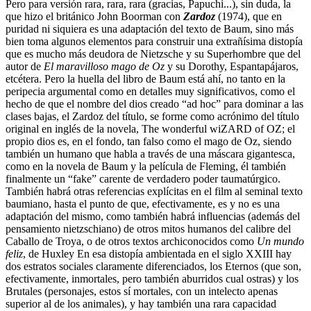
Pero para versión rara, rara, rara (gracias, Papuchi...), sin duda, la
que hizo el británico John Boorman con
Zardoz
(1974), que en
puridad ni siquiera es una adaptación del texto de Baum, sino más
bien toma algunos elementos para construir una extrañísima distopía
que es mucho más deudora de Nietzsche y su Superhombre que del
autor de
El maravilloso mago de Oz
y su Dorothy, Espantapájaros,
etcétera. Pero la huella del libro de Baum está ahí, no tanto en la
peripecia argumental como en detalles muy significativos, como el
hecho de que el nombre del dios creado “ad hoc” para dominar a las
clases bajas, el Zardoz del título, se forme como acrónimo del título
original en inglés de la novela, The wonderful wiZARD of OZ; el
propio dios es, en el fondo, tan falso como el mago de Oz, siendo
también un humano que habla a través de una máscara gigantesca,
como en la novela de Baum y la película de Fleming, él también
finalmente un “fake” carente de verdadero poder taumatúrgico.
También habrá otras referencias explícitas en el film al seminal texto
baumiano, hasta el punto de que, efectivamente, es y no es una
adaptación del mismo, como también habrá influencias (además del
pensamiento nietzschiano) de otros mitos humanos del calibre del
Caballo de Troya, o de otros textos archiconocidos como
Un mundo
feliz
, de Huxley En esa distopía ambientada en el siglo XXIII hay
dos estratos sociales claramente diferenciados, los Eternos (que son,
efectivamente, inmortales, pero también aburridos cual ostras) y los
Brutales (personajes, estos sí mortales, con un intelecto apenas
superior al de los animales), y hay también una rara capacidad