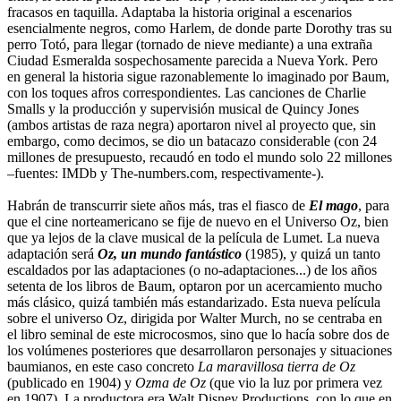
fracasos en taquilla. Adaptaba la historia original a escenarios
esencialmente negros, como Harlem, de donde parte Dorothy tras su
perro Totó, para llegar (tornado de nieve mediante) a una extraña
Ciudad Esmeralda sospechosamente parecida a Nueva York. Pero
en general la historia sigue razonablemente lo imaginado por Baum,
con los toques afros correspondientes. Las canciones de Charlie
Smalls y la producción y supervisión musical de Quincy Jones
(ambos artistas de raza negra) aportaron nivel al proyecto que, sin
embargo, como decimos, se dio un batacazo considerable (con 24
millones de presupuesto, recaudó en todo el mundo solo 22 millones
–fuentes: IMDb y The-numbers.com, respectivamente-).
Habrán de transcurrir siete años más, tras el fiasco de
El mago
, para
que el cine norteamericano se fije de nuevo en el Universo Oz, bien
que ya lejos de la clave musical de la película de Lumet. La nueva
adaptación será
Oz, un mundo fantástico
(1985), y quizá un tanto
escaldados por las adaptaciones (o no-adaptaciones...) de los años
setenta de los libros de Baum, optaron por un acercamiento mucho
más clásico, quizá también más estandarizado. Esta nueva película
sobre el universo Oz, dirigida por Walter Murch, no se centraba en
el libro seminal de este microcosmos, sino que lo hacía sobre dos de
los volúmenes posteriores que desarrollaron personajes y situaciones
baumianos, en este caso concreto
La maravillosa tierra de Oz
(publicado en 1904) y
Ozma de Oz
(que vio la luz por primera vez
en 1907). La productora era Walt Disney Productions, con lo que en