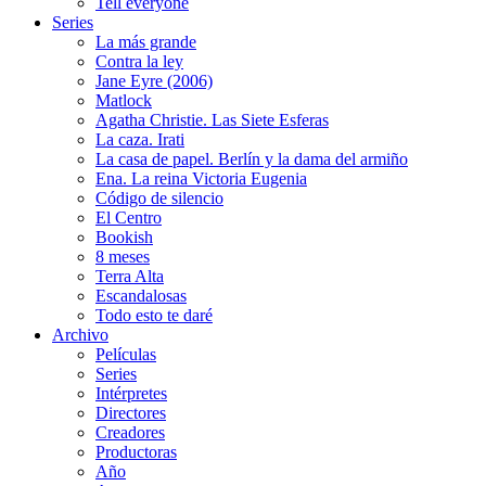
Tell everyone
Series
La más grande
Contra la ley
Jane Eyre (2006)
Matlock
Agatha Christie. Las Siete Esferas
La caza. Irati
La casa de papel. Berlín y la dama del armiño
Ena. La reina Victoria Eugenia
Código de silencio
El Centro
Bookish
8 meses
Terra Alta
Escandalosas
Todo esto te daré
Archivo
Películas
Series
Intérpretes
Directores
Creadores
Productoras
Año