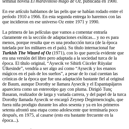
seminal novela
El maravilloso mago de Oz
, publicada en 1900.
En ese artículo hablamos de las pelis que se habían rodado entre el
período 1910 a 1966. En esta segunda entrega lo haremos con las
que incidieron en ese universo Oz entre 1971 y 1990.
La primera de las películas que vamos a comentar entraría
claramente en la sección de adaptaciones exóticas... y no es para
menos, porque resulta que es una producción turca (de la época
tutelada por los militares en el país). Su título internacional fue
Turkish The Wizard of Oz
(1971), con lo que parecía evidente que
era una versión del libro pero adaptada a la sociedad turca de la
época. El título original, “Aysecik ve Sihirli Cüceler Rüyalar
Ülkesinde”, vendría a ser algo así como “Aysecik y los enanos
mágicos en el país de los sueños”, a pesar de lo cual cuentan las
crónicas de la época que fue una adaptación bastante fiel al original
de Baum, aunque Dorothy se llamara Aysecik y el Espantapájaros
apareciera como un estereotipo gay con pluma. Dirigió Tunç
Basaran, realizador de larga y variada carrera, y del papel de la turca
Dorothy llamada Aysecik se encargó Zeynep Degirmencioglu, que
fuera niña prodigio durante los años sesenta y ya en los primeros
setenta afrontó una etapa como adolescente que terminaría poco
después, en 1975, al casarse (esto era bastante frecuente en la
época...).