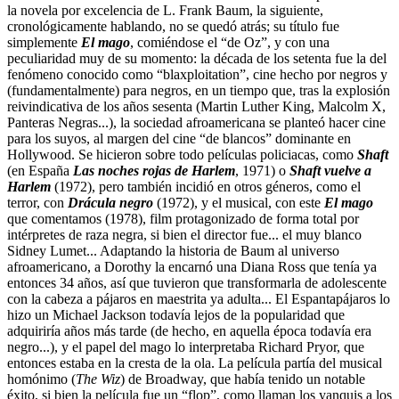
la novela por excelencia de L. Frank Baum, la siguiente,
cronológicamente hablando, no se quedó atrás; su título fue
simplemente
El mago
, comiéndose el “de Oz”, y con una
peculiaridad muy de su momento: la década de los setenta fue la del
fenómeno conocido como “blaxploitation”, cine hecho por negros y
(fundamentalmente) para negros, en un tiempo que, tras la explosión
reivindicativa de los años sesenta (Martin Luther King, Malcolm X,
Panteras Negras...), la sociedad afroamericana se planteó hacer cine
para los suyos, al margen del cine “de blancos” dominante en
Hollywood. Se hicieron sobre todo películas policiacas, como
Shaft
(en España
Las noches rojas de Harlem
, 1971) o
Shaft vuelve a
Harlem
(1972), pero también incidió en otros géneros, como el
terror, con
Drácula negro
(1972), y el musical, con este
El mago
que comentamos (1978), film protagonizado de forma total por
intérpretes de raza negra, si bien el director fue... el muy blanco
Sidney Lumet... Adaptando la historia de Baum al universo
afroamericano, a Dorothy la encarnó una Diana Ross que tenía ya
entonces 34 años, así que tuvieron que transformarla de adolescente
con la cabeza a pájaros en maestrita ya adulta... El Espantapájaros lo
hizo un Michael Jackson todavía lejos de la popularidad que
adquiriría años más tarde (de hecho, en aquella época todavía era
negro...), y el papel del mago lo interpretaba Richard Pryor, que
entonces estaba en la cresta de la ola. La película partía del musical
homónimo (
The Wiz
) de Broadway, que había tenido un notable
éxito, si bien la película fue un “flop”, como llaman los yanquis a los