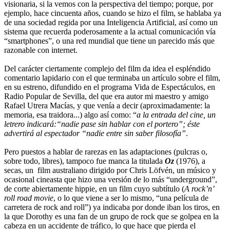
visionaria, si la vemos con la perspectiva del tiempo; porque, por
ejemplo, hace cincuenta años, cuando se hizo el film, se hablaba ya
de una sociedad regida por una Inteligencia Artificial, así como un
sistema que recuerda poderosamente a la actual comunicación vía
“smartphones”, o una red mundial que tiene un parecido más que
razonable con internet.
Del carácter ciertamente complejo del film da idea el espléndido
comentario lapidario con el que terminaba un artículo sobre el film,
en su estreno, difundido en el programa Vida de Espectáculos, en
Radio Popular de Sevilla, del que era autor mi maestro y amigo
Rafael Utrera Macías, y que venía a decir (aproximadamente: la
memoria, esa traidora...) algo así como: “
a la entrada del cine, un
letrero indicará:“nadie pase sin hablar con el portero”; éste
advertirá al espectador “nadie entre sin saber filosofía”
.
Pero puestos a hablar de rarezas en las adaptaciones (pulcras o,
sobre todo, libres), tampoco fue manca la titulada
Oz
(1976), a
secas, un film australiano dirigido por Chris Löfvén, un músico y
ocasional cineasta que hizo una versión de lo más “underground”,
de corte abiertamente hippie, en un film cuyo subtítulo (
A rock’n’
roll road movie
, o lo que viene a ser lo mismo, “una película de
carretera de rock and roll”) ya indicaba por donde iban los tiros, en
la que Dorothy es una fan de un grupo de rock que se golpea en la
cabeza en un accidente de tráfico, lo que hace que pierda el