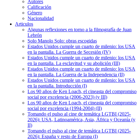
Autores
Calificación
Género
Nacionalidad
Articulos
Algunas reflexiones en torno a la filmografía de Juan
Lebrón
Solo Manolo Solo: obras escogidas
Estados Unidos cumple un cuarto de milenio: los USA
en la pantalla. La Guerra de Secesión (IV)
Estados Unidos cumple un cuarto de milenio: los USA
en la pantalla. La esclavitud y su abolición (III)
Estados Unidos cumple un cuarto de milenio: los USA
en la pantalla. La Guerra de la Independencia (II)
Estados Unidos cumple un cuarto de milenio: los USA
en la pantalla. Introducción (I)
Los 90 años de Ken Loach, el cineasta del compromiso
social por excelencia (2006-2023) (y III)
Los 90 años de Ken Loach, el cineasta del compromiso
social por excelencia (1994-2004) (II)
Tomando el pulso al cine de temática LGTBI (2025-
2026): USA, Latinoamérica, Asia, África y Oceanía (y
II)
Tomando el pulso al cine de temática LGTBI (2025-
2026): España y resto de Europa (I)