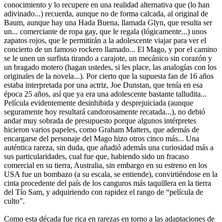
conocimiento y lo recupere en una realidad alternativa que (lo han
adivinado...) recuerda, aunque no de forma calcada, al original de
Baum, aunque hay una Hada Buena, llamada Glyn, que resulta ser
un... comerciante de ropa gay, que le regala (lógicamente...) unos
zapatos rojos, que le permitirán a la adolescente viajar para ver el
concierto de un famoso rockero llamado... El Mago, y por el camino
se le unen un surfista tirando a carajote, un mecánico sin corazón y
un bragado motero (hagan ustedes, si les place, las analogías con los
originales de la novela...). Por cierto que la supuesta fan de 16 años
estaba interpretada por una actriz, Joe Dunstan, que tenía en esa
época 25 años, así que ya era una adolescente bastante talludita...
Película evidentemente desinhibida y desprejuiciada (aunque
seguramente hoy resultará candorosamente recatada...), no debió
andar muy sobrada de presupuesto porque algunos intérpretes
hicieron varios papeles, como Graham Matters, que además de
encargarse del personaje del Mago hizo otros cinco más... Una
auténtica rareza, sin duda, que añadió además una curiosidad más a
sus particularidades, cual fue que, habiendo sido un fracaso
comercial en su tierra, Australia, sin embargo en su estreno en los
USA fue un bombazo (a su escala, se entiende), convirtiéndose en la
cinta procedente del país de los canguros más taquillera en la tierra
del Tío Sam, y adquiriendo con rapidez el rango de “película de
culto”.
Como esta década fue rica en rarezas en torno a las adaptaciones de