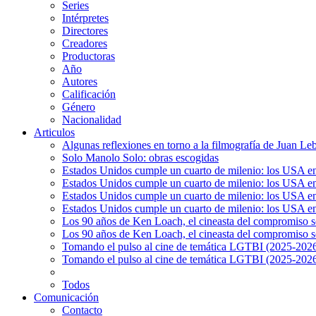
Series
Intérpretes
Directores
Creadores
Productoras
Año
Autores
Calificación
Género
Nacionalidad
Articulos
Algunas reflexiones en torno a la filmografía de Juan Le
Solo Manolo Solo: obras escogidas
Estados Unidos cumple un cuarto de milenio: los USA en 
Estados Unidos cumple un cuarto de milenio: los USA en la
Estados Unidos cumple un cuarto de milenio: los USA en 
Estados Unidos cumple un cuarto de milenio: los USA en l
Los 90 años de Ken Loach, el cineasta del compromiso so
Los 90 años de Ken Loach, el cineasta del compromiso so
Tomando el pulso al cine de temática LGTBI (2025-2026)
Tomando el pulso al cine de temática LGTBI (2025-2026)
Todos
Comunicación
Contacto