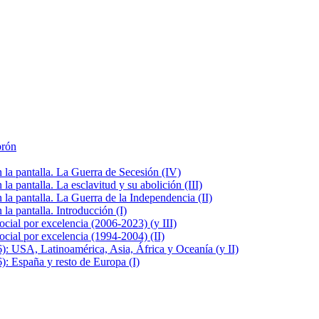
brón
la pantalla. La Guerra de Secesión (IV)
 pantalla. La esclavitud y su abolición (III)
la pantalla. La Guerra de la Independencia (II)
a pantalla. Introducción (I)
cial por excelencia (2006-2023) (y III)
cial por excelencia (1994-2004) (II)
: USA, Latinoamérica, Asia, África y Oceanía (y II)
: España y resto de Europa (I)