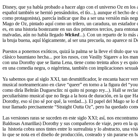
Disney, que ya había probado a hacer algo con el universo Oz en los
español también se hernió pensándolos, el tío...), aunque el hecho de
como protagonista), parecía indicar que iba a ser una versión más neg
Mago de Oz, pintado aquí como un trilero, un caradura, un estafador d
es, en una historia bostezante en sus dos primeros tercios, para entona
malvadas, aún no había llegado
Wicked
...). Con un reparto de lo m
la bruja buena, aquí lógicamente, al ser una precuela, no aparece ni D
Puestos a ponernos exóticos, quizá la palma se la lleve el título que
clásico baumiano hecha... por los rusos, con Vasiliy Sigarev a los man
con una Dorothy que se llama Lena, tiene como treinta años y es qui
en una comedia negra, o nigérrima, también con implicaciones sexual
Ya sabemos que al siglo XXI, tan desmitificador, le encanta hacer versi
musical norteamericano en clave “queer” en torno a la figura del “you
como diría Beltrán Duguesclin: ni quito ni pongo rey...). Hall se recl
peculiarísimo musical que no llega a la hora de duración, en la que H
Dorothy, eso sí (no sé por qué, la verdad...). El papel del Mago se l
tour llamado precisamente “Straight Outta Oz”, pero ha quedado como 
Las versiones raras se suceden en este siglo XXI; así, nos encontramos
Baldosas Amarillas) Dorothy y sus compañeros de viaje, pero en la que
la historia cobra unos tintes entre lo surrealista y lo abstracto, una 
lo que se nota en el diseño de producción, costeado y sin pararse en b