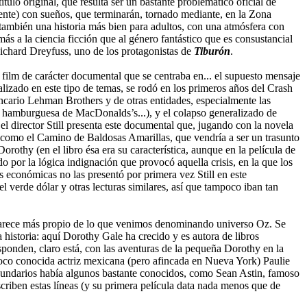
lo original, que resulta ser un bastante problemático oficial de
ente) con sueños, que terminarán, tornado mediante, en la Zona
también una historia más bien para adultos, con una atmósfera con
ás a la ciencia ficción que al género fantástico que es consustancial
ichard Dreyfuss, uno de los protagonistas de
Tiburón
.
n film de carácter documental que se centraba en... el supuesto mensaje
lizado en este tipo de temas, se rodó en los primeros años del Crash
ancario Lehman Brothers y de otras entidades, especialmente las
e hamburguesa de MacDonalds’s...), y el colapso generalizado de
l director Still presenta este documental que, jugando con la novela
, como el Camino de Baldosas Amarillas, que vendría a ser un trasunto
orothy (en el libro ésa era su característica, aunque en la película de
o por la lógica indignación que provocó aquella crisis, en la que los
 económicas no las presentó por primera vez Still en este
el verde dólar y otras lecturas similares, así que tampoco iban tan
e parece más propio de lo que venimos denominando universo Oz. Se
 historia: aquí Dorothy Gale ha crecido y es autora de libros
responden, claro está, con las aventuras de la pequeña Dorothy en la
 poco conocida actriz mexicana (pero afincada en Nueva York) Paulie
ecundarios había algunos bastante conocidos, como Sean Astin, famoso
criben estas líneas (y su primera película data nada menos que de