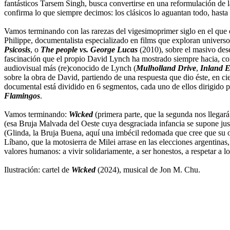
fantásticos Tarsem Singh, busca convertirse en una reformulación de l
confirma lo que siempre decimos: los clásicos lo aguantan todo, hasta 
Vamos terminando con las rarezas del vigesimoprimer siglo en el que e
Philippe, documentalista especializado en films que exploran univer
Psicosis
, o
The people vs. George Lucas
(2010), sobre el masivo des
fascinación que el propio David Lynch ha mostrado siempre hacia, c
audiovisual más (re)conocido de Lynch (
Mulholland Drive
,
Inland 
sobre la obra de David, partiendo de una respuesta que dio éste, en ci
documental está dividido en 6 segmentos, cada uno de ellos dirigido p
Flamingos
.
Vamos terminando:
Wicked
(primera parte, que la segunda nos llegar
(esa Bruja Malvada del Oeste cuya desgraciada infancia se supone justi
(Glinda, la Bruja Buena, aquí una imbécil redomada que cree que su 
Líbano, que la motosierra de Milei arrase en las elecciones argentina
valores humanos: a vivir solidariamente, a ser honestos, a respetar a 
Ilustración: cartel de
Wicked
(2024), musical de Jon M. Chu.