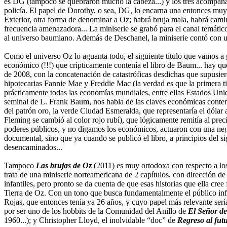
es DG (tampoco se quebraron mucho la cabeza...) y los tres acompañant
policía. El papel de Dorothy, o sea, DG, lo encarna una entonces mu
Exterior, otra forma de denominar a Oz; habrá bruja mala, habrá cami
frecuencia amenazadora... La miniserie se grabó para el canal temático
al universo baumiano. Además de Deschanel, la miniserie contó con un
Como el universo Oz lo aguanta todo, el siguiente título que vamos a 
económico (!!!) que crípticamente contenía el libro de Baum... hay qu
de 2008, con la concatenación de catastróficas desdichas que supusier
hipotecarias Fannie Mae y Freddie Mac (la verdad es que la primera 
prácticamente todas las economías mundiales, entre ellas Estados Unid
seminal de L. Frank Baum, nos habla de las claves económicas conte
del patrón oro, la verde Ciudad Esmeralda, que representaría el dólar am
Fleming se cambió al color rojo rubí), que lógicamente remitía al prec
poderes públicos, y no digamos los económicos, actuaron con una negli
documental, sino que ya cuando se publicó el libro, a principios del si
desencaminados...
Tampoco
Las brujas de Oz
(2011) es muy ortodoxa con respecto a los
trata de una miniserie norteamericana de 2 capítulos, con dirección de
infantiles, pero pronto se da cuenta de que esas historias que ella cre
Tierra de Oz. Con un tono que busca fundamentalmente el público infan
Rojas, que entonces tenía ya 26 años, y cuyo papel más relevante ser
por ser uno de los hobbits de la Comunidad del Anillo de
El Señor de
1960...); y Christopher Lloyd, el inolvidable “doc” de
Regreso al fut