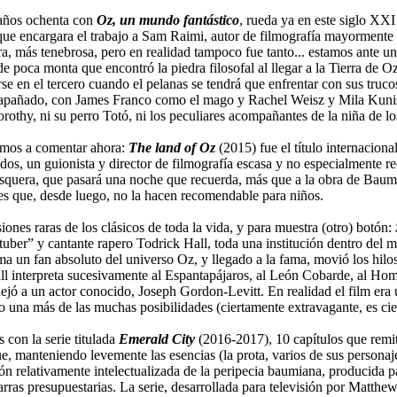
 años ochenta con
Oz, un mundo fantástico
, rueda ya en este siglo XX
 que encargara el trabajo a Sam Raimi, autor de filmografía mayormente 
ra, más tenebrosa, pero en realidad tampoco fue tanto... estamos ante u
e poca monta que encontró la piedra filosofal al llegar a la Tierra de 
rse en el tercero cuando el pelanas se tendrá que enfrentar con sus truco
ás apañado, con James Franco como el mago y Rachel Weisz y Mila Kuni
orothy, ni su perro Totó, ni los peculiares acompañantes de la niña de l
 vamos a comentar ahora:
The land of Oz
(2015) fue el título internaciona
dos, un guionista y director de filmografía escasa y no especialmente r
osquera, que pasará una noche que recuerda, más que a la obra de Baum
es que, desde luego, no la hacen recomendable para niños.
ones raras de los clásicos de toda la vida, y para muestra (otro) botón:
tuber” y cantante rapero Todrick Hall, toda una institución dentro del 
ama un fan absoluto del universo Oz, y llegado a la fama, movió los hilo
all interpreta sucesivamente al Espantapájaros, al León Cobarde, al Hom
o dejó a un actor conocido, Joseph Gordon-Levitt. En realidad el film er
una más de las muchas posibilidades (ciertamente extravagante, es cier
 con la serie titulada
Emerald City
(2016-2017), 10 capítulos que remi
, manteniendo levemente las esencias (la prota, varios de sus personaj
visión relativamente intelectualizada de la peripecia baumiana, producid
arras presupuestarias. La serie, desarrollada para televisión por Matthe