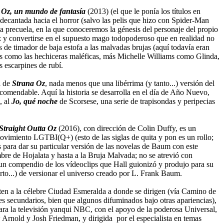
I
Oz, un mundo de fantasía
(2013) (el que le ponía los títulos en
decantada hacia el horror (salvo las pelis que hizo con Spider-Man
na precuela, en la que conoceremos la génesis del personaje del propio
Oz y convertirse en el supuesto mago todopoderoso que en realidad no
s de timador de baja estofa a las malvadas brujas (aquí todavía eran
s como las hechiceras maléficas, más Michelle Williams como Glinda,
os escarpines de rubí.
l de
Strana Oz
, nada menos que una libérrima (y tanto...) versión del
ecomendable. Aquí la historia se desarrolla en el día de Año Nuevo,
, al
Jo, qué noche
de Scorsese, una serie de trapisondas y peripecias
Straight Outta Oz
(2016), con dirección de Colin Duffy, es un
movimiento LGTBI(Q+) (esto de las siglas de quita y pon es un rollo;
s para dar su particular versión de las novelas de Baum con este
bre de Hojalata y hasta a la Bruja Malvada; no se atrevió con
a un compendio de los vídeoclips que Hall guionizó y produjo para su
to...) de versionar el universo creado por L. Frank Baum.
ten a la célebre Ciudad Esmeralda a donde se dirigen (vía Camino de
es secundarios, bien que algunos difuminados bajo otras apariencias),
a para la televisión yanqui NBC, con el apoyo de la poderosa Universal,
w Arnold y Josh Friedman, y dirigida por el especialista en temas