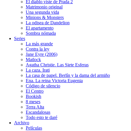
El diablo viste de Prada 2
Matrimonio original
Una segunda vida
Minions & Monsters
La odisea de Dandelion
El apartamento
Sombra nómada
Series
La más grande
Contra la ley
Jane Eyre (2006)
Matlock
Agatha Christie. Las Siete Esferas
La caza. Irati
La casa de papel. Berlín y la dama del armiño
Ena. La reina Victoria Eugenia
Código de silencio
El Centro
Bookish
8 meses
Terra Alta
Escandalosas
Todo esto te daré
Archivo
Películas