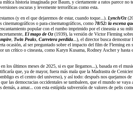
a mítica historia imaginada por Baum, y ciertamente a ratos parece no t
versiones oscuras y levemente terroríficas como esta.
stamos (y en el que dejaremos de estar, cuando toque...).
Lynch/Oz
(20
sos cinematográficos o para-cinematográficos, como
78/52: la escena qu
encantamiento popular con el rumbo imprimido por el cineasta a su mít
oncretamente,
El mago de Oz
(1939), la versión de Victor Fleming sobr
Empire
,
Twin Peaks
,
Carretera perdida
...), el director busca demostrar
erta ocasión, al ser preguntado sobre el impacto del film de Fleming en
or un crítico o cineasta, como Karyn Kusama, Rodney Ascher y hasta el 
á en los últimos meses de 2025, si es que llegamos...), basada en el m
ficaría que, ya de mayor, fuera más mala que la Madrastra de Cenicienta
ombligo es el centro del universo), y así todo: después nos quejamos 
s, que las democracias occidentales se tambaleen, que el mundo se vaya a
los demás, a amar... con esta estúpida subversión de valores de pelis c