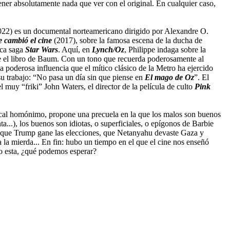
ener absolutamente nada que ver con el original. En cualquier caso,
22) es un documental norteamericano dirigido por Alexandre O.
e cambió el cine
(2017), sobre la famosa escena de la ducha de
ica saga
Star Wars
. Aquí, en
Lynch/Oz
, Philippe indaga sobre la
e el libro de Baum. Con un tono que recuerda poderosamente al
 la poderosa influencia que el mítico clásico de la Metro ha ejercido
 su trabajo: “No pasa un día sin que piense en
El mago de Oz
”. El
muy “friki” John Waters, el director de la película de culto
Pink
usical homónimo, propone una precuela en la que los malos son buenos
...), los buenos son idiotas, o superficiales, o epígonos de Barbie
de que Trump gane las elecciones, que Netanyahu devaste Gaza y
 la mierda... En fin: hubo un tiempo en el que el cine nos enseñó
omo esta, ¿qué podemos esperar?