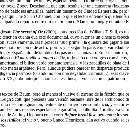
es son un tanto peculiares, especialmente el Hombre de Hojalata del títu
y en boga Zooey Deschanel, que aquí resulta ser una camarera (lógicam
no de baldosas amarillas, habrá un trasunto de Ciudad Esmeralda, pero 
 yanqui The Sci-Fi Channel, con lo que el lector entenderá que tendía m
 apañado reparto, entre otros el británico Alan Cumming y el mítico R
glosar,
The secret of Oz
(2009), con dirección de William T. Still, es u
e tener en cuenta que este documental, cuyo autor es un cineasta especia
on, sucesivamente, las hipotecas “sub-prime”, la quiebra del gigante b
tiene nombre como de actriz porno, y la segunda parece una variedad d
os (y España, donde también las pasamos canutas...). En ese contexto, e
nidas en
El maravilloso mago de Oz
, todo ello con códigos cromáticos
ericano, el billete verde por antonomasia, y las zapatillas de plata de D
iado metal argénteo. Pero, aunque pudiera parecer un disparate producid
gencia pasmosa (cuando no con una ilegalidad criminal...), esas claves
glo XX, hubo interpretaciones en esa línea, a vueltas con el patrón oro, 
 textos de Baum, pero al menos sí vuelve al terreno de la ficción qu
 Leigh Scott, que presenta una versión bastante libre de la archiconocida
e fruto de su imaginación, realmente ocurrieron en su infancia, y se cor
til y unos efectos especiales de garrafón, la talludita Dorothy era la
ía el de Audrey Hepburn en el corto
Before breakfast
; pero entre los s
 los Anillos
; el viejo y bueno Lance Henriksen, aún activo cuando se es
uro
.