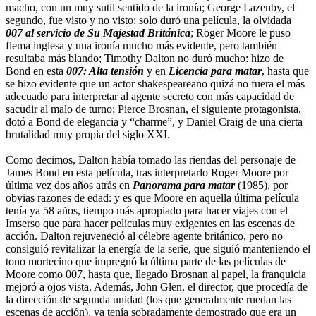
macho, con un muy sutil sentido de la ironía; George Lazenby, el
segundo, fue visto y no visto: solo duró una película, la olvidada
007 al servicio de Su Majestad Británica
; Roger Moore le puso
flema inglesa y una ironía mucho más evidente, pero también
resultaba más blando; Timothy Dalton no duró mucho: hizo de
Bond en esta
007: Alta tensión
y en
Licencia para matar
, hasta que
se hizo evidente que un actor shakespeareano quizá no fuera el más
adecuado para interpretar al agente secreto con más capacidad de
sacudir al malo de turno; Pierce Brosnan, el siguiente protagonista,
dotó a Bond de elegancia y “charme”, y Daniel Craig de una cierta
brutalidad muy propia del siglo XXI.
Como decimos, Dalton había tomado las riendas del personaje de
James Bond en esta película, tras interpretarlo Roger Moore por
última vez dos años atrás en
Panorama para matar
(1985), por
obvias razones de edad: y es que Moore en aquella última película
tenía ya 58 años, tiempo más apropiado para hacer viajes con el
Imserso que para hacer películas muy exigentes en las escenas de
acción. Dalton rejuveneció al célebre agente británico, pero no
consiguió revitalizar la energía de la serie, que siguió manteniendo el
tono mortecino que impregnó la última parte de las películas de
Moore como 007, hasta que, llegado Brosnan al papel, la franquicia
mejoró a ojos vista. Además, John Glen, el director, que procedía de
la dirección de segunda unidad (los que generalmente ruedan las
escenas de acción), ya tenía sobradamente demostrado que era un