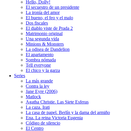
Hello, Dolly!
El secuestro de un presidente
La ironía del amor
El bueno, el feo y el malo
Dos fiscales
El diablo viste de Prada 2
Matrimonio original
Una segunda vida
Minions & Monsters
La odisea de Dandelion
El apartamento
Sombra nómada
Tell everyone
El chico y la garza
Series
La más grande
Contra la ley
Jane Eyre (2006)
Matlock
Agatha Christie. Las Siete Esferas
La caza. Irati
La casa de papel. Berlín y la dama del armiño
Ena. La reina Victoria Eugenia
Código de silencio
El Centro