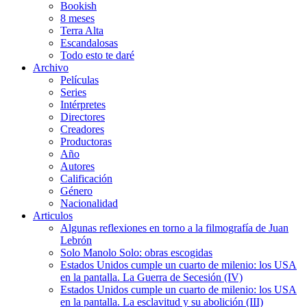
Bookish
8 meses
Terra Alta
Escandalosas
Todo esto te daré
Archivo
Películas
Series
Intérpretes
Directores
Creadores
Productoras
Año
Autores
Calificación
Género
Nacionalidad
Articulos
Algunas reflexiones en torno a la filmografía de Juan
Lebrón
Solo Manolo Solo: obras escogidas
Estados Unidos cumple un cuarto de milenio: los USA
en la pantalla. La Guerra de Secesión (IV)
Estados Unidos cumple un cuarto de milenio: los USA
en la pantalla. La esclavitud y su abolición (III)