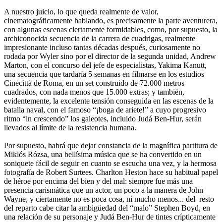
A nuestro juicio, lo que queda realmente de valor,
cinematográficamente hablando, es precisamente la parte aventurera,
con algunas escenas ciertamente formidables, como, por supuesto, la
archiconocida secuencia de la carrera de cuadrigas, realmente
impresionante incluso tantas décadas después, curiosamente no
rodada por Wyler sino por el director de la segunda unidad, Andrew
Marton, con el concurso del jefe de especialistas, Yakima Kanutt,
una secuencia que tardaría 5 semanas en filmarse en los estudios
Cinecittà de Roma, en un set construido de 72.000 metros
cuadrados, con nada menos que 15.000 extras; y también,
evidentemente, la excelente tensión conseguida en las escenas de la
batalla naval, con el famoso “¡boga de ariete!” a cuyo progresivo
ritmo “in crescendo” los galeotes, incluido Judá Ben-Hur, serán
llevados al límite de la resistencia humana.
Por supuesto, habrá que dejar constancia de la magnífica partitura de
Miklós Rózsa, una bellísima música que se ha convertido en un
soniquete fácil de seguir en cuanto se escucha una vez, y la hermosa
fotografía de Robert Surtees. Charlton Heston hace su habitual papel
de héroe por encima del bien y del mal: siempre fue más una
presencia carismática que un actor, un poco a la manera de John
Wayne, y ciertamente no es poca cosa, ni mucho menos... del resto
del reparto cabe citar la ambigüedad del “malo” Stephen Boyd, en
una relación de su personaje y Judá Ben-Hur de tintes crípticamente