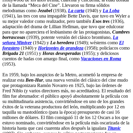
de la llamada “Meca del Cine”. Llevaron su firma sólidos
melodramas como
Jezabel
(1938),
La carta
(1940) y
La Loba
(1941), las tres con una impagable Bette Davis, que tuvo en Wyler a
su mejor valedor como realizador, pero también
Esos tres
(1936),
adaptación del drama de Lillian Hellman, que tuvo que edulcorar
para que no apareciera el lesbianismo de las protagonistas,
Cumbres
borrascosas
(1939), potente versión del clásico brontëano,
La
señora Miniver
(1942) y
La heredera
(1949); wésterns como
El
forastero
(1940) y
Horizontes de grandeza
(1958); policíacos como
Brigada 21
(1951) y
Horas desesperadas
(1955); y deliciosos
cuentos de hadas con amargo final, como
Vacaciones en Roma
(1953).
En 1959, bajo los auspicios de la Metro, acometió la empresa de
realizar esta
Ben-Hur
, una nueva versión del clásico del cine mudo
que protagonizara Ramón Novarro en 1925, bajo las órdenes de
Fred Niblo (y varios directores más, no acreditados). El resultado del
film fue abrumador: el público apoyó absolutamente la película con
su multitudinaria asistencia, convirtiéndose en uno de los grandes
éxitos de la veterana productora del león, multiplicando por 12 en
taquilla su mastodóntico (para la época) presupuesto de casi 16
millones de dólares. El film consiguió 11 de los 12 Oscars a los que
estuvo nominado, convirtiéndose en la película más oscarizada de la
historia hasta que casi cuarenta años después la igualara
Titanic