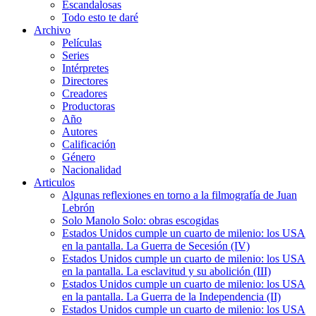
Escandalosas
Todo esto te daré
Archivo
Películas
Series
Intérpretes
Directores
Creadores
Productoras
Año
Autores
Calificación
Género
Nacionalidad
Articulos
Algunas reflexiones en torno a la filmografía de Juan
Lebrón
Solo Manolo Solo: obras escogidas
Estados Unidos cumple un cuarto de milenio: los USA
en la pantalla. La Guerra de Secesión (IV)
Estados Unidos cumple un cuarto de milenio: los USA
en la pantalla. La esclavitud y su abolición (III)
Estados Unidos cumple un cuarto de milenio: los USA
en la pantalla. La Guerra de la Independencia (II)
Estados Unidos cumple un cuarto de milenio: los USA