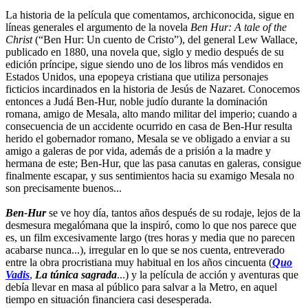
La historia de la película que comentamos, archiconocida, sigue en
líneas generales el argumento de la novela
Ben Hur: A tale of the
Christ
(“Ben Hur: Un cuento de Cristo”), del general Lew Wallace,
publicado en 1880, una novela que, siglo y medio después de su
edición príncipe, sigue siendo uno de los libros más vendidos en
Estados Unidos, una epopeya cristiana que utiliza personajes
ficticios incardinados en la historia de Jesús de Nazaret. Conocemos
entonces a Judá Ben-Hur, noble judío durante la dominación
romana, amigo de Mesala, alto mando militar del imperio; cuando a
consecuencia de un accidente ocurrido en casa de Ben-Hur resulta
herido el gobernador romano, Mesala se ve obligado a enviar a su
amigo a galeras de por vida, además de a prisión a la madre y
hermana de este; Ben-Hur, que las pasa canutas en galeras, consigue
finalmente escapar, y sus sentimientos hacia su examigo Mesala no
son precisamente buenos...
Ben-Hur
se ve hoy día, tantos años después de su rodaje, lejos de la
desmesura megalómana que la inspiró, como lo que nos parece que
es, un film excesivamente largo (tres horas y media que no parecen
acabarse nunca...), irregular en lo que se nos cuenta, entreverado
entre la obra procristiana muy habitual en los años cincuenta (
Quo
Vadis
,
La túnica sagrada
...) y la película de acción y aventuras que
debía llevar en masa al público para salvar a la Metro, en aquel
tiempo en situación financiera casi desesperada.