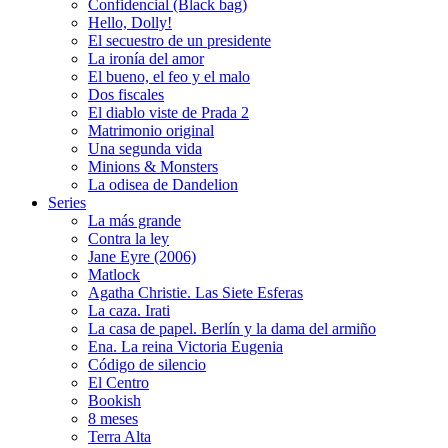
Confidencial (Black bag)
Hello, Dolly!
El secuestro de un presidente
La ironía del amor
El bueno, el feo y el malo
Dos fiscales
El diablo viste de Prada 2
Matrimonio original
Una segunda vida
Minions & Monsters
La odisea de Dandelion
Series
La más grande
Contra la ley
Jane Eyre (2006)
Matlock
Agatha Christie. Las Siete Esferas
La caza. Irati
La casa de papel. Berlín y la dama del armiño
Ena. La reina Victoria Eugenia
Código de silencio
El Centro
Bookish
8 meses
Terra Alta