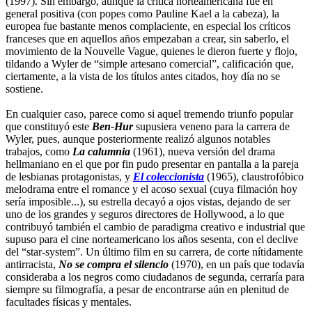
(1997). Sin embargo, aunque la crítica norteamericana fue en
general positiva (con popes como Pauline Kael a la cabeza), la
europea fue bastante menos complaciente, en especial los críticos
franceses que en aquellos años empezaban a crear, sin saberlo, el
movimiento de la Nouvelle Vague, quienes le dieron fuerte y flojo,
tildando a Wyler de “simple artesano comercial”, calificación que,
ciertamente, a la vista de los títulos antes citados, hoy día no se
sostiene.
En cualquier caso, parece como si aquel tremendo triunfo popular
que constituyó este
Ben-Hur
supusiera veneno para la carrera de
Wyler, pues, aunque posteriormente realizó algunos notables
trabajos, como
La calumnia
(1961), nueva versión del drama
hellmaniano en el que por fin pudo presentar en pantalla a la pareja
de lesbianas protagonistas, y
El coleccionista
(1965), claustrofóbico
melodrama entre el romance y el acoso sexual (cuya filmación hoy
sería imposible...), su estrella decayó a ojos vistas, dejando de ser
uno de los grandes y seguros directores de Hollywood, a lo que
contribuyó también el cambio de paradigma creativo e industrial que
supuso para el cine norteamericano los años sesenta, con el declive
del “star-system”. Un último film en su carrera, de corte nítidamente
antirracista,
No se compra el silencio
(1970), en un país que todavía
consideraba a los negros como ciudadanos de segunda, cerraría para
siempre su filmografía, a pesar de encontrarse aún en plenitud de
facultades físicas y mentales.