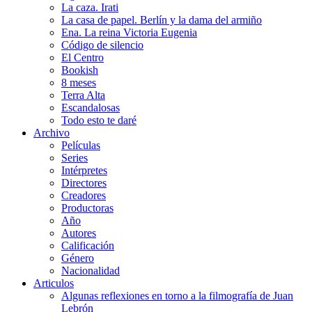
La caza. Irati
La casa de papel. Berlín y la dama del armiño
Ena. La reina Victoria Eugenia
Código de silencio
El Centro
Bookish
8 meses
Terra Alta
Escandalosas
Todo esto te daré
Archivo
Películas
Series
Intérpretes
Directores
Creadores
Productoras
Año
Autores
Calificación
Género
Nacionalidad
Articulos
Algunas reflexiones en torno a la filmografía de Juan
Lebrón