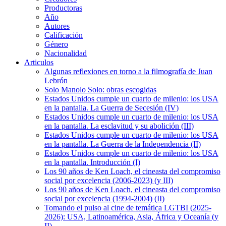
Productoras
Año
Autores
Calificación
Género
Nacionalidad
Articulos
Algunas reflexiones en torno a la filmografía de Juan
Lebrón
Solo Manolo Solo: obras escogidas
Estados Unidos cumple un cuarto de milenio: los USA
en la pantalla. La Guerra de Secesión (IV)
Estados Unidos cumple un cuarto de milenio: los USA
en la pantalla. La esclavitud y su abolición (III)
Estados Unidos cumple un cuarto de milenio: los USA
en la pantalla. La Guerra de la Independencia (II)
Estados Unidos cumple un cuarto de milenio: los USA
en la pantalla. Introducción (I)
Los 90 años de Ken Loach, el cineasta del compromiso
social por excelencia (2006-2023) (y III)
Los 90 años de Ken Loach, el cineasta del compromiso
social por excelencia (1994-2004) (II)
Tomando el pulso al cine de temática LGTBI (2025-
2026): USA, Latinoamérica, Asia, África y Oceanía (y
II)