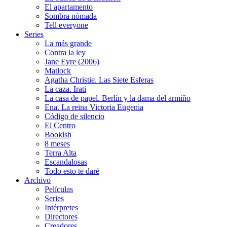
El apartamento
Sombra nómada
Tell everyone
Series
La más grande
Contra la ley
Jane Eyre (2006)
Matlock
Agatha Christie. Las Siete Esferas
La caza. Irati
La casa de papel. Berlín y la dama del armiño
Ena. La reina Victoria Eugenia
Código de silencio
El Centro
Bookish
8 meses
Terra Alta
Escandalosas
Todo esto te daré
Archivo
Películas
Series
Intérpretes
Directores
Creadores