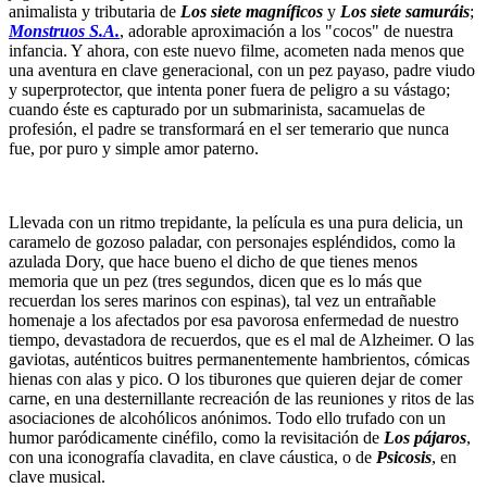
animalista y tributaria de
Los siete magníficos
y
Los siete samuráis
;
Monstruos S.A.
, adorable aproximación a los "cocos" de nuestra
infancia. Y ahora, con este nuevo filme, acometen nada menos que
una aventura en clave generacional, con un pez payaso, padre viudo
y superprotector, que intenta poner fuera de peligro a su vástago;
cuando éste es capturado por un submarinista, sacamuelas de
profesión, el padre se transformará en el ser temerario que nunca
fue, por puro y simple amor paterno.
Llevada con un ritmo trepidante, la película es una pura delicia, un
caramelo de gozoso paladar, con personajes espléndidos, como la
azulada Dory, que hace bueno el dicho de que tienes menos
memoria que un pez (tres segundos, dicen que es lo más que
recuerdan los seres marinos con espinas), tal vez un entrañable
homenaje a los afectados por esa pavorosa enfermedad de nuestro
tiempo, devastadora de recuerdos, que es el mal de Alzheimer. O las
gaviotas, auténticos buitres permanentemente hambrientos, cómicas
hienas con alas y pico. O los tiburones que quieren dejar de comer
carne, en una desternillante recreación de las reuniones y ritos de las
asociaciones de alcohólicos anónimos. Todo ello trufado con un
humor paródicamente cinéfilo, como la revisitación de
Los pájaros
,
con una iconografía clavadita, en clave cáustica, o de
Psicosis
, en
clave musical.