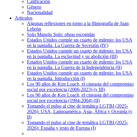
Calificación
Género
Nacionalidad
Articulos
Algunas reflexiones en torno a la filmografía de Juan
Lebrón
Solo Manolo Solo: obras escogidas
Estados Unidos cumple un cuarto de milenio: los USA
en la pantalla. La Guerra de Secesión (IV)
Estados Unidos cumple un cuarto de milenio: los USA
en la pantalla. La esclavitud y su abolición (III)
Estados Unidos cumple un cuarto de milenio: los USA
en la pantalla. La Guerra de la Independencia (II)
Estados Unidos cumple un cuarto de milenio: los USA
en la pantalla. Introducción (I)
Los 90 años de Ken Loach, el cineasta del compromiso
social por excelencia (2006-2023) (y III)
Los 90 años de Ken Loach, el cineasta del compromiso
social por excelencia (1994-2004) (II)
Tomando el pulso al cine de temática LGTBI (2025-
2026): USA, Latinoamérica, Asia, África y Oceanía (y
II)
Tomando el pulso al cine de temática LGTBI (2025-
2026): España y resto de Europa (I)