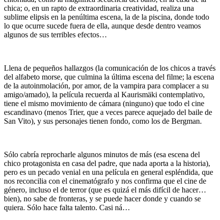
chica; o, en un rapto de extraordinaria creatividad, realiza una
sublime elipsis en la penúltima escena, la de la piscina, donde todo
lo que ocurre sucede fuera de ella, aunque desde dentro veamos
algunos de sus terribles efectos…
Llena de pequeños hallazgos (la comunicación de los chicos a través
del alfabeto morse, que culmina la última escena del filme; la escena
de la autoinmolación, por amor, de la vampira para complacer a su
amigo/amado), la película recuerda al Kaurismäki contemplativo,
tiene el mismo movimiento de cámara (ninguno) que todo el cine
escandinavo (menos Trier, que a veces parece aquejado del baile de
San Vito), y sus personajes tienen fondo, como los de Bergman.
Sólo cabría reprocharle algunos minutos de más (esa escena del
chico protagonista en casa del padre, que nada aporta a la historia),
pero es un pecado venial en una película en general espléndida, que
nos reconcilia con el cinematógrafo y nos confirma que el cine de
género, incluso el de terror (que es quizá el más difícil de hacer…
bien), no sabe de fronteras, y se puede hacer donde y cuando se
quiera. Sólo hace falta talento. Casi ná…