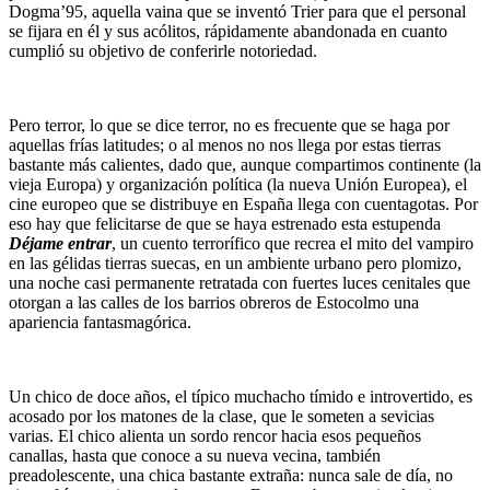
Dogma’95, aquella vaina que se inventó Trier para que el personal
se fijara en él y sus acólitos, rápidamente abandonada en cuanto
cumplió su objetivo de conferirle notoriedad.
Pero terror, lo que se dice terror, no es frecuente que se haga por
aquellas frías latitudes; o al menos no nos llega por estas tierras
bastante más calientes, dado que, aunque compartimos continente (la
vieja Europa) y organización política (la nueva Unión Europea), el
cine europeo que se distribuye en España llega con cuentagotas. Por
eso hay que felicitarse de que se haya estrenado esta estupenda
Déjame entrar
, un cuento terrorífico que recrea el mito del vampiro
en las gélidas tierras suecas, en un ambiente urbano pero plomizo,
una noche casi permanente retratada con fuertes luces cenitales que
otorgan a las calles de los barrios obreros de Estocolmo una
apariencia fantasmagórica.
Un chico de doce años, el típico muchacho tímido e introvertido, es
acosado por los matones de la clase, que le someten a sevicias
varias. El chico alienta un sordo rencor hacia esos pequeños
canallas, hasta que conoce a su nueva vecina, también
preadolescente, una chica bastante extraña: nunca sale de día, no