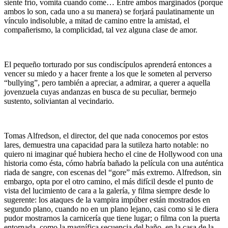
siente frío, vomita cuando come… Entre ambos marginados (porque
ambos lo son, cada uno a su manera) se forjará paulatinamente un
vínculo indisoluble, a mitad de camino entre la amistad, el
compañerismo, la complicidad, tal vez alguna clase de amor.
El pequeño torturado por sus condiscípulos aprenderá entonces a
vencer su miedo y a hacer frente a los que le someten al perverso
“bullying”, pero también a apreciar, a admirar, a querer a aquella
jovenzuela cuyas andanzas en busca de su peculiar, bermejo
sustento, soliviantan al vecindario.
Tomas Alfredson, el director, del que nada conocemos por estos
lares, demuestra una capacidad para la sutileza harto notable: no
quiero ni imaginar qué hubiera hecho el cine de Hollywood con una
historia como ésta, cómo habría bañado la película con una auténtica
riada de sangre, con escenas del “gore” más extremo. Alfredson, sin
embargo, opta por el otro camino, el más difícil desde el punto de
vista del lucimiento de cara a la galería, y filma siempre desde lo
sugerente: los ataques de la vampira impúber están mostrados en
segundo plano, cuando no en un plano lejano, casi como si le diera
pudor mostrarnos la carnicería que tiene lugar; o filma con la puerta
entornada, como la magnífica secuencia del baño, en la casa de la