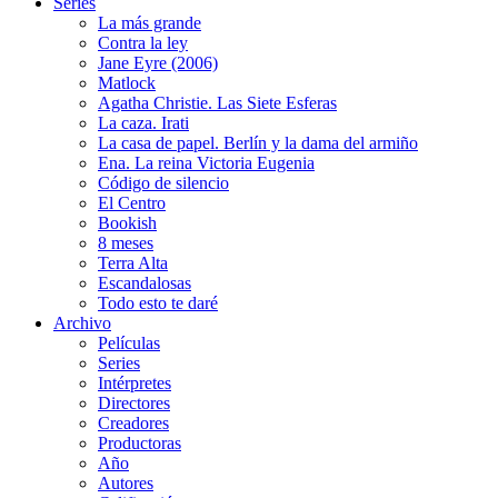
Series
La más grande
Contra la ley
Jane Eyre (2006)
Matlock
Agatha Christie. Las Siete Esferas
La caza. Irati
La casa de papel. Berlín y la dama del armiño
Ena. La reina Victoria Eugenia
Código de silencio
El Centro
Bookish
8 meses
Terra Alta
Escandalosas
Todo esto te daré
Archivo
Películas
Series
Intérpretes
Directores
Creadores
Productoras
Año
Autores