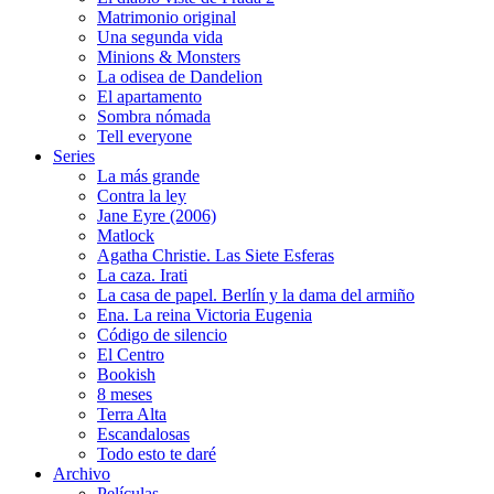
Matrimonio original
Una segunda vida
Minions & Monsters
La odisea de Dandelion
El apartamento
Sombra nómada
Tell everyone
Series
La más grande
Contra la ley
Jane Eyre (2006)
Matlock
Agatha Christie. Las Siete Esferas
La caza. Irati
La casa de papel. Berlín y la dama del armiño
Ena. La reina Victoria Eugenia
Código de silencio
El Centro
Bookish
8 meses
Terra Alta
Escandalosas
Todo esto te daré
Archivo
Películas