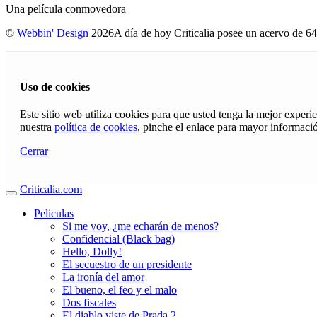
Una película conmovedora
©
Webbin' Design
2026
A día de hoy Criticalia posee un acervo de 64
Uso de cookies
Este sitio web utiliza cookies para que usted tenga la mejor exper
nuestra
política de cookies
, pinche el enlace para mayor informaci
Cerrar
Criticalia.com
Peliculas
Si me voy, ¿me echarán de menos?
Confidencial (Black bag)
Hello, Dolly!
El secuestro de un presidente
La ironía del amor
El bueno, el feo y el malo
Dos fiscales
El diablo viste de Prada 2