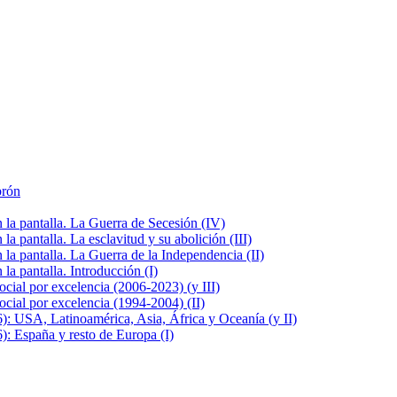
brón
la pantalla. La Guerra de Secesión (IV)
 pantalla. La esclavitud y su abolición (III)
la pantalla. La Guerra de la Independencia (II)
a pantalla. Introducción (I)
cial por excelencia (2006-2023) (y III)
cial por excelencia (1994-2004) (II)
: USA, Latinoamérica, Asia, África y Oceanía (y II)
: España y resto de Europa (I)