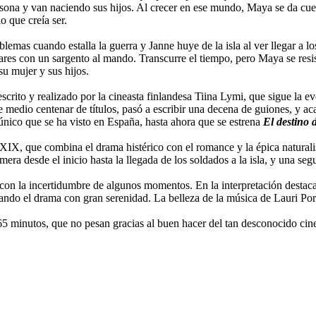
ersona y van naciendo sus hijos. Al crecer en ese mundo, Maya se da cu
o que creía ser.
lemas cuando estalla la guerra y Janne huye de la isla al ver llegar a los
es con un sargento al mando. Transcurre el tiempo, pero Maya se resiste 
su mujer y sus hijos.
escrito y realizado por la cineasta finlandesa Tiina Lymi, que sigue la 
 medio centenar de títulos, pasó a escribir una decena de guiones, y ac
único que se ha visto en España, hasta ahora que se estrena
El destino
XIX, que combina el drama histérico con el romance y la épica naturali
ra desde el inicio hasta la llegada de los soldados a la isla, y una segun
nta con la incertidumbre de algunos momentos. En la interpretación des
tando el drama con gran serenidad. La belleza de la música de Lauri Porr
5 minutos, que no pesan gracias al buen hacer del tan desconocido cine