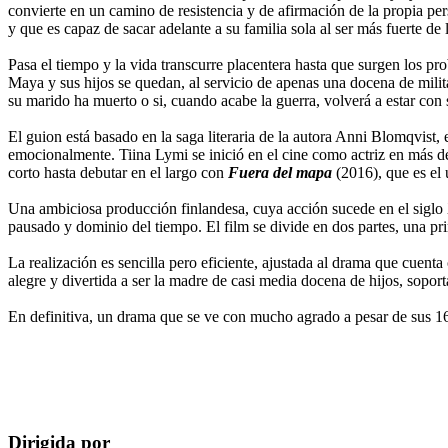
convierte en un camino de resistencia y de afirmación de la propia p
y que es capaz de sacar adelante a su familia sola al ser más fuerte de l
Pasa el tiempo y la vida transcurre placentera hasta que surgen los prob
Maya y sus hijos se quedan, al servicio de apenas una docena de militar
su marido ha muerto o si, cuando acabe la guerra, volverá a estar con 
El guion está basado en la saga literaria de la autora Anni Blomqvist, 
emocionalmente. Tiina Lymi se inició en el cine como actriz en más de
corto hasta debutar en el largo con
Fuera del mapa
(2016), que es el 
Una ambiciosa producción finlandesa, cuya acción sucede en el siglo 
pausado y dominio del tiempo. El film se divide en dos partes, una prime
La realización es sencilla pero eficiente, ajustada al drama que cue
alegre y divertida a ser la madre de casi media docena de hijos, sopor
En definitiva, un drama que se ve con mucho agrado a pesar de sus 16
Dirigida por