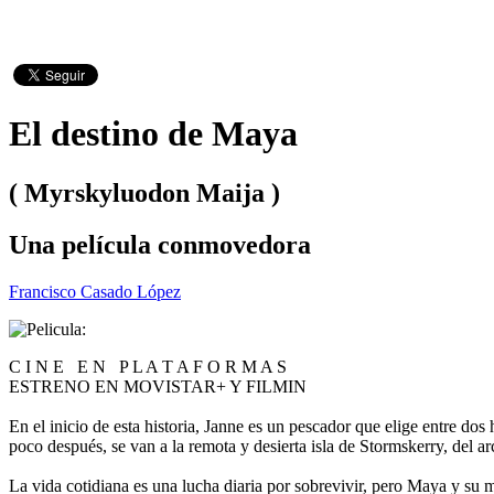
El destino de Maya
( Myrskyluodon Maija )
Una película conmovedora
Francisco Casado López
C I N E E N P L A T A F O R M A S
ESTRENO EN MOVISTAR+ Y FILMIN
En el inicio de esta historia, Janne es un pescador que elige entre d
poco después, se van a la remota y desierta isla de Stormskerry, del a
La vida cotidiana es una lucha diaria por sobrevivir, pero Maya y su m