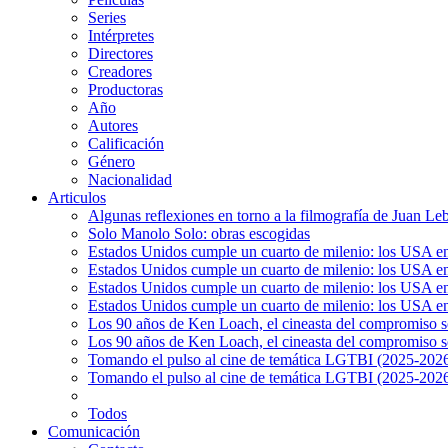
Series
Intérpretes
Directores
Creadores
Productoras
Año
Autores
Calificación
Género
Nacionalidad
Articulos
Algunas reflexiones en torno a la filmografía de Juan Le
Solo Manolo Solo: obras escogidas
Estados Unidos cumple un cuarto de milenio: los USA en 
Estados Unidos cumple un cuarto de milenio: los USA en la
Estados Unidos cumple un cuarto de milenio: los USA en 
Estados Unidos cumple un cuarto de milenio: los USA en l
Los 90 años de Ken Loach, el cineasta del compromiso so
Los 90 años de Ken Loach, el cineasta del compromiso so
Tomando el pulso al cine de temática LGTBI (2025-2026)
Tomando el pulso al cine de temática LGTBI (2025-2026)
Todos
Comunicación