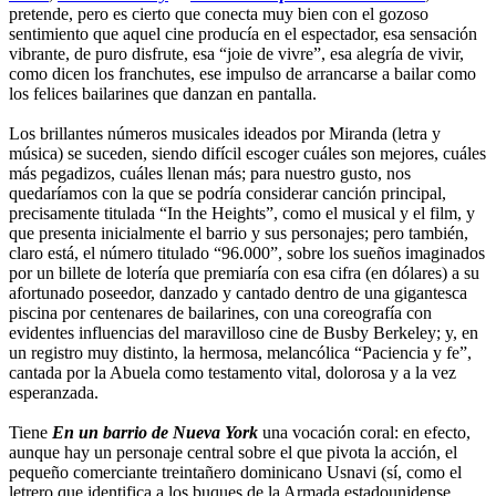
pretende, pero es cierto que conecta muy bien con el gozoso
sentimiento que aquel cine producía en el espectador, esa sensación
vibrante, de puro disfrute, esa “joie de vivre”, esa alegría de vivir,
como dicen los franchutes, ese impulso de arrancarse a bailar como
los felices bailarines que danzan en pantalla.
Los brillantes números musicales ideados por Miranda (letra y
música) se suceden, siendo difícil escoger cuáles son mejores, cuáles
más pegadizos, cuáles llenan más; para nuestro gusto, nos
quedaríamos con la que se podría considerar canción principal,
precisamente titulada “In the Heights”, como el musical y el film, y
que presenta inicialmente el barrio y sus personajes; pero también,
claro está, el número titulado “96.000”, sobre los sueños imaginados
por un billete de lotería que premiaría con esa cifra (en dólares) a su
afortunado poseedor, danzado y cantado dentro de una gigantesca
piscina por centenares de bailarines, con una coreografía con
evidentes influencias del maravilloso cine de Busby Berkeley; y, en
un registro muy distinto, la hermosa, melancólica “Paciencia y fe”,
cantada por la Abuela como testamento vital, dolorosa y a la vez
esperanzada.
Tiene
En un barrio de Nueva York
una vocación coral: en efecto,
aunque hay un personaje central sobre el que pivota la acción, el
pequeño comerciante treintañero dominicano Usnavi (sí, como el
letrero que identifica a los buques de la Armada estadounidense,