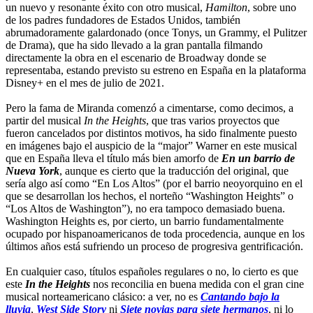
un nuevo y resonante éxito con otro musical,
Hamilton
, sobre uno
de los padres fundadores de Estados Unidos, también
abrumadoramente galardonado (once Tonys, un Grammy, el Pulitzer
de Drama), que ha sido llevado a la gran pantalla filmando
directamente la obra en el escenario de Broadway donde se
representaba, estando previsto su estreno en España en la plataforma
Disney+ en el mes de julio de 2021.
Pero la fama de Miranda comenzó a cimentarse, como decimos, a
partir del musical
In the Heights
, que tras varios proyectos que
fueron cancelados por distintos motivos, ha sido finalmente puesto
en imágenes bajo el auspicio de la “major” Warner en este musical
que en España lleva el título más bien amorfo de
En un barrio de
Nueva York
, aunque es cierto que la traducción del original, que
sería algo así como “En Los Altos” (por el barrio neoyorquino en el
que se desarrollan los hechos, el norteño “Washington Heights” o
“Los Altos de Washington”), no era tampoco demasiado buena.
Washington Heights es, por cierto, un barrio fundamentalmente
ocupado por hispanoamericanos de toda procedencia, aunque en los
últimos años está sufriendo un proceso de progresiva gentrificación.
En cualquier caso, títulos españoles regulares o no, lo cierto es que
este
In the Heights
nos reconcilia en buena medida con el gran cine
musical norteamericano clásico: a ver, no es
Cantando bajo la
lluvia
,
West Side Story
ni
Siete novias para siete hermanos
, ni lo