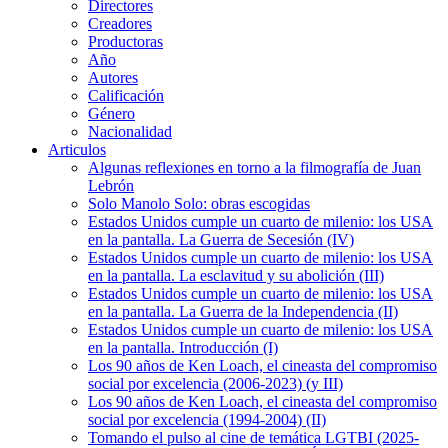
Directores
Creadores
Productoras
Año
Autores
Calificación
Género
Nacionalidad
Articulos
Algunas reflexiones en torno a la filmografía de Juan
Lebrón
Solo Manolo Solo: obras escogidas
Estados Unidos cumple un cuarto de milenio: los USA
en la pantalla. La Guerra de Secesión (IV)
Estados Unidos cumple un cuarto de milenio: los USA
en la pantalla. La esclavitud y su abolición (III)
Estados Unidos cumple un cuarto de milenio: los USA
en la pantalla. La Guerra de la Independencia (II)
Estados Unidos cumple un cuarto de milenio: los USA
en la pantalla. Introducción (I)
Los 90 años de Ken Loach, el cineasta del compromiso
social por excelencia (2006-2023) (y III)
Los 90 años de Ken Loach, el cineasta del compromiso
social por excelencia (1994-2004) (II)
Tomando el pulso al cine de temática LGTBI (2025-