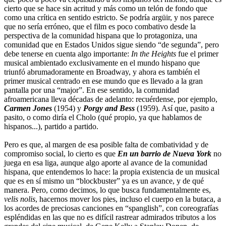
cierto que se hace sin acritud y más como un telón de fondo que
como una crítica en sentido estricto. Se podría argüir, y nos parece
que no sería erróneo, que el film es poco combativo desde la
perspectiva de la comunidad hispana que lo protagoniza, una
comunidad que en Estados Unidos sigue siendo “de segunda”, pero
debe tenerse en cuenta algo importante:
In the Heights
fue el primer
musical ambientado exclusivamente en el mundo hispano que
triunfó abrumadoramente en Broadway, y ahora es también el
primer musical centrado en ese mundo que es llevado a la gran
pantalla por una “major”. En ese sentido, la comunidad
afroamericana lleva décadas de adelanto: recuérdense, por ejemplo,
Carmen Jones
(1954) y
Porgy and Bess
(1959). Así que, pasito a
pasito, o como diría el Cholo (qué propio, ya que hablamos de
hispanos...), partido a partido.
Pero es que, al margen de esa posible falta de combatividad y de
compromiso social, lo cierto es que
En un barrio de Nueva York
no
juega en esa liga, aunque algo aporte al avance de la comunidad
hispana, que entendemos lo hace: la propia existencia de un musical
que es en sí mismo un “blockbuster” ya es un avance, y de qué
manera. Pero, como decimos, lo que busca fundamentalmente es,
velis nolis
, hacernos mover los pies, incluso el cuerpo en la butaca, a
los acordes de preciosas canciones en “spanglish”, con coreografías
espléndidas en las que no es difícil rastrear admirados tributos a los