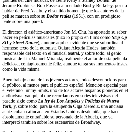
grandes del cine musical, de Gene Kelly a Stanley Donen, de
Jerome Robbins a Bob Fosse o al mentado Busby Berkeley, por no
hablar de Fred Astaire y el sentido homenaje que los autores de la
peli se marcan sobre su
Bodas reales
(1951), con un prodigioso
baile sobre una pared.
El director, el asiático-americano Jon M. Chu, ha aportado su saber
hacer en películas musicales (hizo lo propio en films como
Step Up
3D
y
Street Dance
), aunque aquí es evidente que se subordina al
hermoso texto de la guionista Quiara Alegría Hudes, también
responsable del texto en el musical teatral, y sobre todo, al genio
musical de Lin-Manuel Miranda, realmente el autor de esta película
deliciosa, contagiosamente feliz, aunque tenga sus momentos tristes,
como la vida misma.
Buen trabajo coral de los jóvenes actores, todos desconocidos para
el público, al menos para el público español. Mención especial para
el veterano Jimmy Smits, uno de los actores hispanos pioneros en el
audiovisual yanqui, al que recordamos en series televisivas del
pasado siglo como
La ley de Los Ángeles
y
Policías de Nueva
York
, y, sobre todo, para la estupenda Olga Merediz, una anciana
actriz cubana afincada en Estados Unidos desde niña, que hace
absolutamente entrañable su personaje de la Abuela, que ya
interpretó también sobre los escenarios de Broadway.