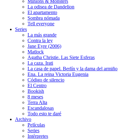
Minions & Monsters
La odisea de Dandelion
El apartamento
Sombra nómada
Tell everyone
Series
La más grande
Contra la ley
Jane Eyre (2006)
Matlock
Agatha Christie. Las Siete Esferas
La caza. Irati
La casa de papel. Berlín y la dama del armiño
Ena. La reina Victoria Eugenia
Código de silencio
El Centro
Bookish
8 meses
Terra Alta
Escandalosas
Todo esto te daré
Archivo
Películas
Series
Intérpretes