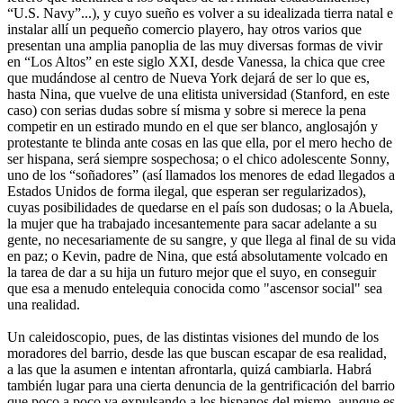
“U.S. Navy”...), y cuyo sueño es volver a su idealizada tierra natal e
instalar allí un pequeño comercio playero, hay otros varios que
presentan una amplia panoplia de las muy diversas formas de vivir
en “Los Altos” en este siglo XXI, desde Vanessa, la chica que cree
que mudándose al centro de Nueva York dejará de ser lo que es,
hasta Nina, que vuelve de una elitista universidad (Stanford, en este
caso) con serias dudas sobre sí misma y sobre si merece la pena
competir en un estirado mundo en el que ser blanco, anglosajón y
protestante te blinda ante cosas en las que ella, por el mero hecho de
ser hispana, será siempre sospechosa; o el chico adolescente Sonny,
uno de los “soñadores” (así llamados los menores de edad llegados a
Estados Unidos de forma ilegal, que esperan ser regularizados),
cuyas posibilidades de quedarse en el país son dudosas; o la Abuela,
la mujer que ha trabajado incesantemente para sacar adelante a su
gente, no necesariamente de su sangre, y que llega al final de su vida
en paz; o Kevin, padre de Nina, que está absolutamente volcado en
la tarea de dar a su hija un futuro mejor que el suyo, en conseguir
que esa a menudo entelequia conocida como "ascensor social" sea
una realidad.
Un caleidoscopio, pues, de las distintas visiones del mundo de los
moradores del barrio, desde las que buscan escapar de esa realidad,
a las que la asumen e intentan afrontarla, quizá cambiarla. Habrá
también lugar para una cierta denuncia de la gentrificación del barrio
que poco a poco va expulsando a los hispanos del mismo, aunque es