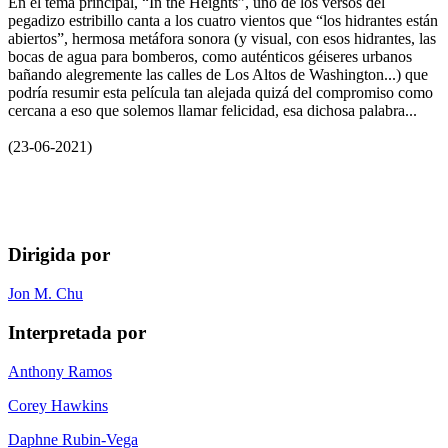
En el tema principal, “In the Heights”, uno de los versos del
pegadizo estribillo canta a los cuatro vientos que “los hidrantes están
abiertos”, hermosa metáfora sonora (y visual, con esos hidrantes, las
bocas de agua para bomberos, como auténticos géiseres urbanos
bañando alegremente las calles de Los Altos de Washington...) que
podría resumir esta película tan alejada quizá del compromiso como
cercana a eso que solemos llamar felicidad, esa dichosa palabra...
(23-06-2021)
Dirigida por
Jon M. Chu
Interpretada por
Anthony Ramos
Corey Hawkins
Daphne Rubin-Vega