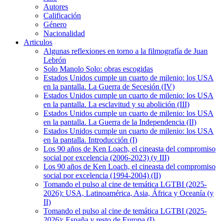
Autores
Calificación
Género
Nacionalidad
Articulos
Algunas reflexiones en torno a la filmografía de Juan
Lebrón
Solo Manolo Solo: obras escogidas
Estados Unidos cumple un cuarto de milenio: los USA
en la pantalla. La Guerra de Secesión (IV)
Estados Unidos cumple un cuarto de milenio: los USA
en la pantalla. La esclavitud y su abolición (III)
Estados Unidos cumple un cuarto de milenio: los USA
en la pantalla. La Guerra de la Independencia (II)
Estados Unidos cumple un cuarto de milenio: los USA
en la pantalla. Introducción (I)
Los 90 años de Ken Loach, el cineasta del compromiso
social por excelencia (2006-2023) (y III)
Los 90 años de Ken Loach, el cineasta del compromiso
social por excelencia (1994-2004) (II)
Tomando el pulso al cine de temática LGTBI (2025-
2026): USA, Latinoamérica, Asia, África y Oceanía (y
II)
Tomando el pulso al cine de temática LGTBI (2025-
2026): España y resto de Europa (I)