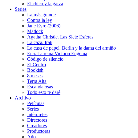
El chico y la garza
Series
La más grande
Contra la ley
Jane Eyre (2006)
Matlock
Agatha Christie. Las Siete Esferas
La caza. Irati
La casa de papel. Berlín y la dama del armiño
Ena. La reina Victoria Eugenia
Código de silencio
El Centro
Bookish
8 meses
Terra Alta
Escandalosas
Todo esto te daré
Archivo
Películas
Series
Intérpretes
Directores
Creadores
Productoras
Año