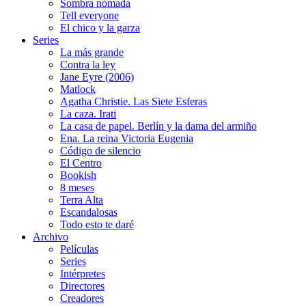
Sombra nómada
Tell everyone
El chico y la garza
Series
La más grande
Contra la ley
Jane Eyre (2006)
Matlock
Agatha Christie. Las Siete Esferas
La caza. Irati
La casa de papel. Berlín y la dama del armiño
Ena. La reina Victoria Eugenia
Código de silencio
El Centro
Bookish
8 meses
Terra Alta
Escandalosas
Todo esto te daré
Archivo
Películas
Series
Intérpretes
Directores
Creadores