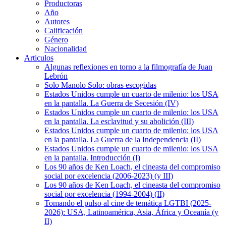
Productoras
Año
Autores
Calificación
Género
Nacionalidad
Articulos
Algunas reflexiones en torno a la filmografía de Juan
Lebrón
Solo Manolo Solo: obras escogidas
Estados Unidos cumple un cuarto de milenio: los USA
en la pantalla. La Guerra de Secesión (IV)
Estados Unidos cumple un cuarto de milenio: los USA
en la pantalla. La esclavitud y su abolición (III)
Estados Unidos cumple un cuarto de milenio: los USA
en la pantalla. La Guerra de la Independencia (II)
Estados Unidos cumple un cuarto de milenio: los USA
en la pantalla. Introducción (I)
Los 90 años de Ken Loach, el cineasta del compromiso
social por excelencia (2006-2023) (y III)
Los 90 años de Ken Loach, el cineasta del compromiso
social por excelencia (1994-2004) (II)
Tomando el pulso al cine de temática LGTBI (2025-
2026): USA, Latinoamérica, Asia, África y Oceanía (y
II)