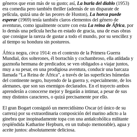
géneros que eran más de su gusto; así,
La burla del diablo
(1953)
era comedia pero también thriller (además de un disparate de
película, quizá una de las peores de Huston),
La horca puede
esperar
(1969) tenía también claros elementos del género de
aventuras, como igualmente ocurre con esta
La reina de África
, por
lo demás una película hecha en estado de gracia, una de esas obras
que consigue la rareza de gustar a todo el mundo, por su sencillez y
al tiempo su hondura sin postureos.
África negra,
circa
1914: en el contexto de la Primera Guerra
Mundial, dos solterones, él borrachín y cochambroso, ella atildada y
gazmoña hermana de predicador, se ven obligados a viajar juntos,
muy a su pesar, en una prodigiosa aventura, conducir una barcaza
llamada “La Reina de África”, a través de las superficies húmedas
del continente negro, huyendo de la guerra y, especialmente, de los
alemanes, que son sus enemigos declarados. En el trayecto ambos
aprenderán a conocerse mejor y llegarán a intimar, a pesar de sus
muy distintos caracteres, o quizá precisamente por ello.
El gran Bogart consiguió un merecidísimo Oscar (el único de su
carrera) por su extraordinaria composición del marino adicto a la
ginebra que inopinadamente topa con una antialcohólica militante
(espléndida Katharine Hepburn, en un trabajo memorable), agua y
aceite juntos: absolutamente deliciosa.