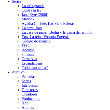
Series
La más grande
Contra la ley
Jane Eyre (2006)
Matlock
Agatha Christie. Las Siete Esferas
La caza. Irati
La casa de papel. Berlín y la dama del armiño
Ena. La reina Victoria Eugenia
Código de silencio
El Centro
Bookish
8 meses
Terra Alta
Escandalosas
Todo esto te daré
Archivo
Películas
Series
Intérpretes
Directores
Creadores
Productoras
Año
Autores