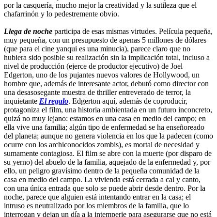
por la casquería, mucho mejor la creatividad y la sutileza que el
chafarrinón y lo pedestremente obvio.
Llega de noche
participa de esas mismas virtudes. Película pequeña,
muy pequeña, con un presupuesto de apenas 5 millones de dólares
(que para el cine yanqui es una minucia), parece claro que no
hubiera sido posible su realización sin la implicación total, incluso a
nivel de producción (ejerce de productor ejecutivo) de Joel
Edgerton, uno de los pujantes nuevos valores de Hollywood, un
hombre que, además de interesante actor, debutó como director con
una desasosegante muestra de thriller entreverado de terror, la
inquietante
El regalo
. Edgerton aquí, además de coproducir,
protagoniza el film, una historia ambientada en un futuro inconcreto,
quizá no muy lejano: estamos en una casa en medio del campo; en
ella vive una familia; algún tipo de enfermedad se ha enseñoreado
del planeta; aunque no genera violencia en los que la padecen (como
ocurre con los archiconocidos zombis), es mortal de necesidad y
sumamente contagiosa. El film se abre con la muerte (por disparo de
su yerno) del abuelo de la familia, aquejado de la enfermedad y, por
ello, un peligro gravísimo dentro de la pequeña comunidad de la
casa en medio del campo. La vivienda está cerrada a cal y canto,
con una única entrada que solo se puede abrir desde dentro. Por la
noche, parece que alguien está intentando entrar en la casa; el
intruso es neutralizado por los miembros de la familia, que lo
interrogan y dejan un día a la intemperie para asegurarse que no está