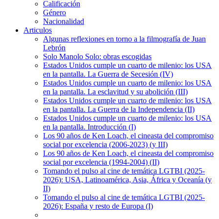
Calificación
Género
Nacionalidad
Articulos
Algunas reflexiones en torno a la filmografía de Juan
Lebrón
Solo Manolo Solo: obras escogidas
Estados Unidos cumple un cuarto de milenio: los USA
en la pantalla. La Guerra de Secesión (IV)
Estados Unidos cumple un cuarto de milenio: los USA
en la pantalla. La esclavitud y su abolición (III)
Estados Unidos cumple un cuarto de milenio: los USA
en la pantalla. La Guerra de la Independencia (II)
Estados Unidos cumple un cuarto de milenio: los USA
en la pantalla. Introducción (I)
Los 90 años de Ken Loach, el cineasta del compromiso
social por excelencia (2006-2023) (y III)
Los 90 años de Ken Loach, el cineasta del compromiso
social por excelencia (1994-2004) (II)
Tomando el pulso al cine de temática LGTBI (2025-
2026): USA, Latinoamérica, Asia, África y Oceanía (y
II)
Tomando el pulso al cine de temática LGTBI (2025-
2026): España y resto de Europa (I)