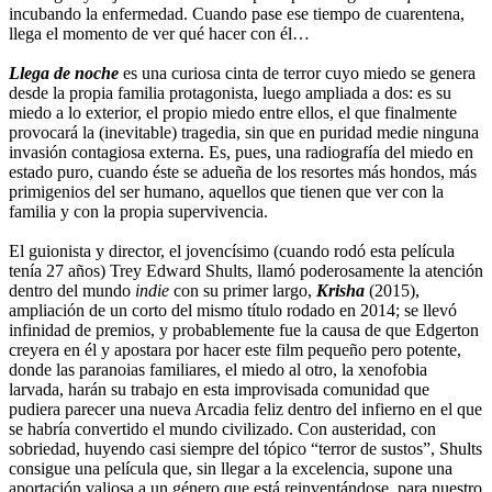
incubando la enfermedad. Cuando pase ese tiempo de cuarentena,
llega el momento de ver qué hacer con él…
Llega de noche
es una curiosa cinta de terror cuyo miedo se genera
desde la propia familia protagonista, luego ampliada a dos: es su
miedo a lo exterior, el propio miedo entre ellos, el que finalmente
provocará la (inevitable) tragedia, sin que en puridad medie ninguna
invasión contagiosa externa. Es, pues, una radiografía del miedo en
estado puro, cuando éste se adueña de los resortes más hondos, más
primigenios del ser humano, aquellos que tienen que ver con la
familia y con la propia supervivencia.
El guionista y director, el jovencísimo (cuando rodó esta película
tenía 27 años) Trey Edward Shults, llamó poderosamente la atención
dentro del mundo
indie
con su primer largo,
Krisha
(2015),
ampliación de un corto del mismo título rodado en 2014; se llevó
infinidad de premios, y probablemente fue la causa de que Edgerton
creyera en él y apostara por hacer este film pequeño pero potente,
donde las paranoias familiares, el miedo al otro, la xenofobia
larvada, harán su trabajo en esta improvisada comunidad que
pudiera parecer una nueva Arcadia feliz dentro del infierno en el que
se habría convertido el mundo civilizado. Con austeridad, con
sobriedad, huyendo casi siempre del tópico “terror de sustos”, Shults
consigue una película que, sin llegar a la excelencia, supone una
aportación valiosa a un género que está reinventándose, para nuestro