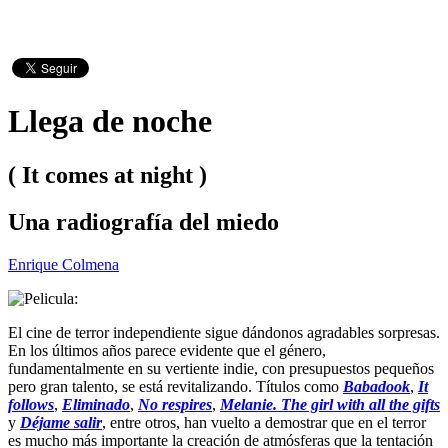
Llega de noche
( It comes at night )
Una radiografía del miedo
Enrique Colmena
El cine de terror independiente sigue dándonos agradables sorpresas.
En los últimos años parece evidente que el género,
fundamentalmente en su vertiente indie, con presupuestos pequeños
pero gran talento, se está revitalizando. Títulos como
Babadook
,
It
follows
,
Eliminado
,
No respires
,
Melanie. The girl with all the gifts
y
Déjame salir
, entre otros, han vuelto a demostrar que en el terror
es mucho más importante la creación de atmósferas que la tentación