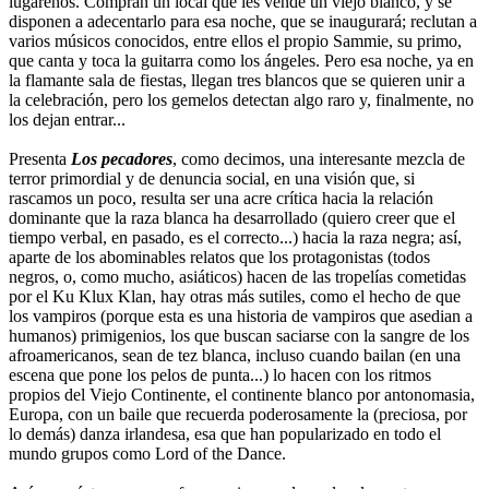
lugareños. Compran un local que les vende un viejo blanco, y se
disponen a adecentarlo para esa noche, que se inaugurará; reclutan a
varios músicos conocidos, entre ellos el propio Sammie, su primo,
que canta y toca la guitarra como los ángeles. Pero esa noche, ya en
la flamante sala de fiestas, llegan tres blancos que se quieren unir a
la celebración, pero los gemelos detectan algo raro y, finalmente, no
los dejan entrar...
Presenta
Los pecadores
, como decimos, una interesante mezcla de
terror primordial y de denuncia social, en una visión que, si
rascamos un poco, resulta ser una acre crítica hacia la relación
dominante que la raza blanca ha desarrollado (quiero creer que el
tiempo verbal, en pasado, es el correcto...) hacia la raza negra; así,
aparte de los abominables relatos que los protagonistas (todos
negros, o, como mucho, asiáticos) hacen de las tropelías cometidas
por el Ku Klux Klan, hay otras más sutiles, como el hecho de que
los vampiros (porque esta es una historia de vampiros que asedian a
humanos) primigenios, los que buscan saciarse con la sangre de los
afroamericanos, sean de tez blanca, incluso cuando bailan (en una
escena que pone los pelos de punta...) lo hacen con los ritmos
propios del Viejo Continente, el continente blanco por antonomasia,
Europa, con un baile que recuerda poderosamente la (preciosa, por
lo demás) danza irlandesa, esa que han popularizado en todo el
mundo grupos como Lord of the Dance.