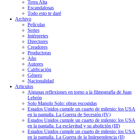
Terra Alta
Escandalosas
Todo esto te daré
Archivo
Películas
Series
Intérpretes
Directores
Creadores
Productoras
Año
Autores
Calificación
Género
Nacionalidad
Articulos
Algunas reflexiones en torno a la filmografía de Juan
Lebrón
Solo Manolo Solo: obras escogidas
Estados Unidos cumple un cuarto de milenio: los USA
en la pantalla. La Guerra de Secesión (IV)
Estados Unidos cumple un cuarto de milenio: los USA
en la pantalla. La esclavitud y su abolición (III)
Estados Unidos cumple un cuarto de milenio: los USA
en la pantalla. La Guerra de la Independencia (II)