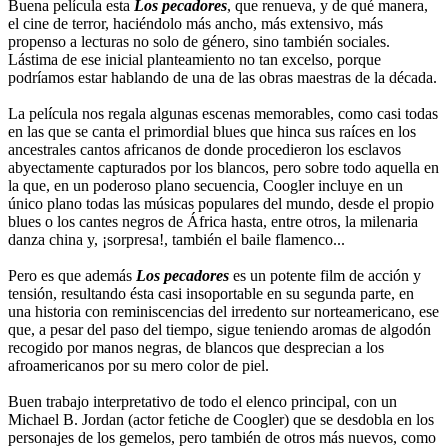
Buena película esta
Los pecadores
, que renueva, y de qué manera,
el cine de terror, haciéndolo más ancho, más extensivo, más
propenso a lecturas no solo de género, sino también sociales.
Lástima de ese inicial planteamiento no tan excelso, porque
podríamos estar hablando de una de las obras maestras de la década.
La película nos regala algunas escenas memorables, como casi todas
en las que se canta el primordial blues que hinca sus raíces en los
ancestrales cantos africanos de donde procedieron los esclavos
abyectamente capturados por los blancos, pero sobre todo aquella en
la que, en un poderoso plano secuencia, Coogler incluye en un
único plano todas las músicas populares del mundo, desde el propio
blues o los cantes negros de África hasta, entre otros, la milenaria
danza china y, ¡sorpresa!, también el baile flamenco...
Pero es que además
Los pecadores
es un potente film de acción y
tensión, resultando ésta casi insoportable en su segunda parte, en
una historia con reminiscencias del irredento sur norteamericano, ese
que, a pesar del paso del tiempo, sigue teniendo aromas de algodón
recogido por manos negras, de blancos que desprecian a los
afroamericanos por su mero color de piel.
Buen trabajo interpretativo de todo el elenco principal, con un
Michael B. Jordan (actor fetiche de Coogler) que se desdobla en los
personajes de los gemelos, pero también de otros más nuevos, como