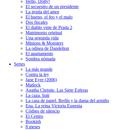
Hello, Dolly!
El secuestro de un presidente
La ironía del amor
El bueno, el feo y el malo
Dos fiscales
El diablo viste de Prada 2
Matrimonio original
Una segunda vida
Minions & Monsters
La odisea de Dandelion
El apartamento
Sombra nómada
Series
La más grande
Contra la ley
Jane Eyre (2006)
Matlock
Agatha Christie. Las Siete Esferas
La caza. Irati
La casa de papel. Berlín y la dama del armiño
Ena. La reina Victoria Eugenia
Código de silencio
El Centro
Bookish
8 meses