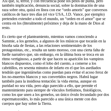
Así que, sí, terror, y con frecuencia pone los pelos de punta, pero
también implicación, denuncia social, sobre la dominación de una
raza sobre otra, quizá en línea con ese “ordo amoris” que conversos
católicos de hace tres días (el vice USA, J.D. Vance, por ejemplo)
pretenden extender a todo el mundo, un “orden en el amor” que se
centra en los (literalmente) próximos y deja de la mano de Dios al
resto.
Es cierto que el planteamiento, mientras vamos conociendo a
Sammie, a los gemelos, a algunos de los músicos que tocarán en la
bisoña sala de fiestas, a las relaciones sentimentales de los
protagonistas, etc., resulta un tanto moroso, con una cierta falta de
fuelle narrativo que, sin embargo, en la última hora se troca en un
ritmo vertiginoso, a partir de que hacen su aparición los vampiros
blancos dispuestos, como el lobo del cuento, a comerse a los
cabritillos, en sesenta minutos de infarto en el que los asediados
tendrán que ingeniárselas como puedan para evitar el acoso feroz de
los no-muertos blancos y sus convertidos negros. Habrá lugar
también para la insidiosa tentación: la vida eterna, aunque en
puridad no sea vida, pero algo parecido a ello, que permite el
mantenimiento para siempre de vínculos fortísimos, fisiológicos,
como los que unen a los gemelos, un único óvulo fecundado por dos
espermatozoides, lo más parecido a una única mente con dos
cuerpos que hay sobre la Tierra.