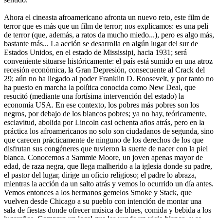
Ahora el cineasta afroamericano afronta un nuevo reto, este film de
terror que es más que un film de terror; nos explicamos: es una peli
de terror (que, además, a ratos da mucho miedo...), pero es algo más,
bastante más... La acción se desarrolla en algún lugar del sur de
Estados Unidos, en el estado de Mississipi, hacia 1931; será
conveniente situarse históricamente: el país está sumido en una atroz
recesión económica, la Gran Depresión, consecuente al Crack del
29; aún no ha llegado al poder Franklin D. Roosevelt, y por tanto no
ha puesto en marcha la política conocida como New Deal, que
resucitó (mediante una fortísima intervención del estado) la
economía USA. En ese contexto, los pobres más pobres son los
negros, por debajo de los blancos pobres; ya no hay, teóricamente,
esclavitud, abolida por Lincoln casi ochenta años atrás, pero en la
práctica los afroamericanos no solo son ciudadanos de segunda, sino
que carecen prácticamente de ninguno de los derechos de los que
disfrutan sus congéneres que tuvieron la suerte de nacer con la piel
blanca. Conocemos a Sammie Moore, un joven apenas mayor de
edad, de raza negra, que llega malherido a la iglesia donde su padre,
el pastor del lugar, dirige un oficio religioso; el padre lo abraza,
mientras la acción da un salto atrás y vemos lo ocurrido un día antes.
Vemos entonces a los hermanos gemelos Smoke y Stack, que
vuelven desde Chicago a su pueblo con intención de montar una
sala de fiestas donde ofrecer música de blues, comida y bebida a los