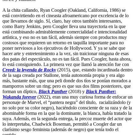
A la chita callando, Ryan Coogler (Oakland, California, 1986) se
está convirtiendo en el cineasta afroamericano por excelencia de lo
que llevamos de siglo. Sí, claro, hay otros también interesantes,
como Barry Jenkins, pero Coogler lleva una trayectoria en la que
está combinando admirablemente comercialidad e intencionalidad
artística, y eso no es tan fácil, además siempre con productos muy
costosos que requieren un retorno en taquilla importante para no
poner nerviosos a los ejecutivos de Hollywood. Y ya se sabe que
hacer arte y entretenimiento a la vez, sin traicionar ninguna de esas
dos patas del espectáculo, no es tan fácil. Pues Coogler, hasta ahora,
lo está consiguiendo. La primera vez que llamó la atención fue con
Creed: la leyenda de Rocky
(2015), que, estando incardinada dentro
de la saga creada por Stallone, tenía autonomía propia y era algo
más, bastante más, que una peli donde dos tíos se ponían morados a
mamporros sobre un ring; pero es que sus dos films posteriores, que
forman un díptico,
Black Panther
(2018) y
Black Panther:
Wakanda forever
(2022), eran una muy curiosa forma de enfocar un
personaje de Marvel, el “pantera negra” del título, racializándolo (y
no solo por su color negro), haciéndolo consciente de su raza y de la
abominable forma en la que la dominante, la blanca, había tratado la
suya. Además, en la segunda entrega, la precoz muerte del actor que
lo interpretaba, Chadwick Boseman, permitió a Coogler dar un
clarísimo sesgo feminista (además de negro) que tenía todo el
sentido.