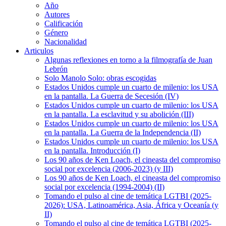
Año
Autores
Calificación
Género
Nacionalidad
Articulos
Algunas reflexiones en torno a la filmografía de Juan
Lebrón
Solo Manolo Solo: obras escogidas
Estados Unidos cumple un cuarto de milenio: los USA
en la pantalla. La Guerra de Secesión (IV)
Estados Unidos cumple un cuarto de milenio: los USA
en la pantalla. La esclavitud y su abolición (III)
Estados Unidos cumple un cuarto de milenio: los USA
en la pantalla. La Guerra de la Independencia (II)
Estados Unidos cumple un cuarto de milenio: los USA
en la pantalla. Introducción (I)
Los 90 años de Ken Loach, el cineasta del compromiso
social por excelencia (2006-2023) (y III)
Los 90 años de Ken Loach, el cineasta del compromiso
social por excelencia (1994-2004) (II)
Tomando el pulso al cine de temática LGTBI (2025-
2026): USA, Latinoamérica, Asia, África y Oceanía (y
II)
Tomando el pulso al cine de temática LGTBI (2025-