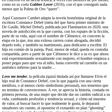
como en su corto
Gabber Lover
(2016), con el que consiguió nada
menos que la Palma de Oro “queer”.
Aquí Cazenave Cambet adapta la novela homónima original de la
escritora Constance Debré (nieta del que fuera primer ministro de
De Gaulle, Michel Debré), publicada por Flammarion en 2020, una
novela de autoficción en la que cuenta, con los ropajes de la ficción,
parte de su vida, aquí con el nombre de Clémence, en concreto la
etapa en la que, tras una exitosa carrera como abogada, decidió
dejarlo todo, y también su matrimonio, para dedicarse a escribir. El
hijo en común de la pareja, Paul, menor de edad, queda en custodia
compartida, pero a partir de que Clémence le dice a su ex que ahora
está experimentando sexualmente con mujeres, el hombre empieza a
poner pegas para que vea al niño, hasta convertir tal cuestión en un
auténtico infierno para la madre…
Love me tender
, la película (quizá titulada así por llamarse Elvis el
hijo real de Constance Debré, con lo que jugaría con una cierta
metáfora, o al menos cierto simbolismo personal), nos tememos que
no termina de convencernos. A ver, se aprecia la historia, contada en
primera persona, de una mujer que decide dar un cambio radical a su
vida, cambiando profesión y tendencia sexual, y cómo tal muestra
de valor, al buscar hacer lo que realmente le gusta, le deparará
sinsabores sin cuento, al oponerse el exmarido en plan “ghosting”