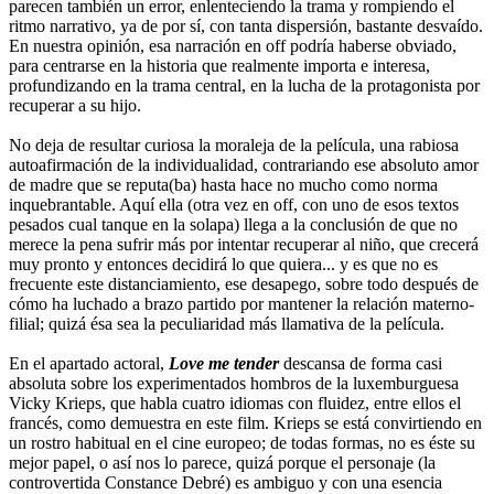
parecen también un error, enlenteciendo la trama y rompiendo el
ritmo narrativo, ya de por sí, con tanta dispersión, bastante desvaído.
En nuestra opinión, esa narración en off podría haberse obviado,
para centrarse en la historia que realmente importa e interesa,
profundizando en la trama central, en la lucha de la protagonista por
recuperar a su hijo.
No deja de resultar curiosa la moraleja de la película, una rabiosa
autoafirmación de la individualidad, contrariando ese absoluto amor
de madre que se reputa(ba) hasta hace no mucho como norma
inquebrantable. Aquí ella (otra vez en off, con uno de esos textos
pesados cual tanque en la solapa) llega a la conclusión de que no
merece la pena sufrir más por intentar recuperar al niño, que crecerá
muy pronto y entonces decidirá lo que quiera... y es que no es
frecuente este distanciamiento, ese desapego, sobre todo después de
cómo ha luchado a brazo partido por mantener la relación materno-
filial; quizá ésa sea la peculiaridad más llamativa de la película.
En el apartado actoral,
Love me tender
descansa de forma casi
absoluta sobre los experimentados hombros de la luxemburguesa
Vicky Krieps, que habla cuatro idiomas con fluidez, entre ellos el
francés, como demuestra en este film. Krieps se está convirtiendo en
un rostro habitual en el cine europeo; de todas formas, no es éste su
mejor papel, o así nos lo parece, quizá porque el personaje (la
controvertida Constance Debré) es ambiguo y con una esencia