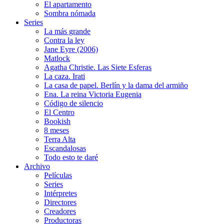
El apartamento
Sombra nómada
Series
La más grande
Contra la ley
Jane Eyre (2006)
Matlock
Agatha Christie. Las Siete Esferas
La caza. Irati
La casa de papel. Berlín y la dama del armiño
Ena. La reina Victoria Eugenia
Código de silencio
El Centro
Bookish
8 meses
Terra Alta
Escandalosas
Todo esto te daré
Archivo
Películas
Series
Intérpretes
Directores
Creadores
Productoras