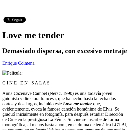
Love me tender
Demasiado dispersa, con excesivo metraje
Enrique Colmena
C I N E E N S A L A S
Anna Cazenave Cambet (Nèrac, 1990) es una todavía joven
guionista y directora francesa, que ha hecho hasta la fecha dos
cortos y dos largos, incluido este
Love me tender
que,
evidentemente, evoca la famosa canción homónima de Elvis. Se
graduó inicialmente en fotografía, para después estudiar Dirección
de Cine en la prestigiosa La Fémis. Su cine se inscribe de forma
monográfica, al menos hasta ahora, en el drama de temática LGTBI,
en concreto en su faceta lésbica, a veces con menores de por medio,