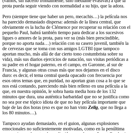
(vamos, sin hacerlo frontalmente, sino mediante evasivas) a que la
prota pueda seguir viendo con normalidad a su hijo, que la adora.
Pero (siempre tiene que haber un pero, mecachis…) la película nos
ha parecido demasiado dispersa: además de la línea central, que
obviamente es la lucha de Clémence por recuperar su relación con el
pequeño Paul, habrá también tiempo para dedicar a los sucesivos
ligues o amores de la prota, para ver su (más bien prescindible,
porque no aporta nada…) relación con su casero juvenil, también la
de cervezas que se toma con sus amigos LGTBI (que tampoco
aportan mucho, más allá de dar cierto tono costumbrista sobre su
vida), más sus diarios ejercicios de natación, sus visitas periódicas a
su padre en el hogar paterno, en el campo, en Garonne, al sur de
Francia, y algunas otras cosas más que nos dejamos en el disco
duro: es decir, el tema central queda opacado con frecuencia por
esos otros temas que, en puridad, no aportan gran cosa a lo que se
nos está contando, pareciendo más bien relleno en una película a la
que, en nuestra opinión, le sobra hasta media hora de los 132
minutos que dura, una auténtica barbaridad que no se justifica como
no sea por ese tópico idiota de que no hay película importante que
baje de las dos horas (eso es que no han visto
Zelig
, que no llega a
los 80 minutos…).
Tampoco ayudan demasiado, en el guion, algunas explosiones
emocionales no suficientemente motivadas, como en la penúltima