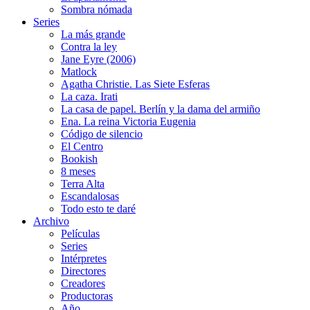
Sombra nómada
Series
La más grande
Contra la ley
Jane Eyre (2006)
Matlock
Agatha Christie. Las Siete Esferas
La caza. Irati
La casa de papel. Berlín y la dama del armiño
Ena. La reina Victoria Eugenia
Código de silencio
El Centro
Bookish
8 meses
Terra Alta
Escandalosas
Todo esto te daré
Archivo
Películas
Series
Intérpretes
Directores
Creadores
Productoras
Año