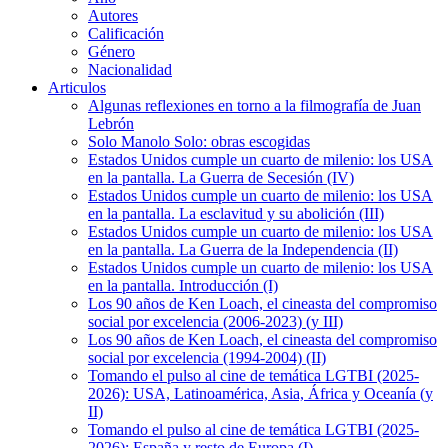
Autores
Calificación
Género
Nacionalidad
Articulos
Algunas reflexiones en torno a la filmografía de Juan
Lebrón
Solo Manolo Solo: obras escogidas
Estados Unidos cumple un cuarto de milenio: los USA
en la pantalla. La Guerra de Secesión (IV)
Estados Unidos cumple un cuarto de milenio: los USA
en la pantalla. La esclavitud y su abolición (III)
Estados Unidos cumple un cuarto de milenio: los USA
en la pantalla. La Guerra de la Independencia (II)
Estados Unidos cumple un cuarto de milenio: los USA
en la pantalla. Introducción (I)
Los 90 años de Ken Loach, el cineasta del compromiso
social por excelencia (2006-2023) (y III)
Los 90 años de Ken Loach, el cineasta del compromiso
social por excelencia (1994-2004) (II)
Tomando el pulso al cine de temática LGTBI (2025-
2026): USA, Latinoamérica, Asia, África y Oceanía (y
II)
Tomando el pulso al cine de temática LGTBI (2025-
2026): España y resto de Europa (I)