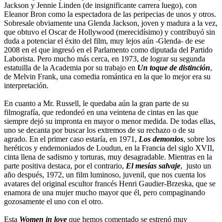
Jackson y Jennie Linden (de insignificante carrera luego), con
Eleanor Bron como la espectadora de las peripecias de unos y otros.
Sobresale obviamente una Glenda Jackson, joven y madura a la vez,
que obtuvo el Oscar de Hollywood (merecidísimo) y contribuyó sin
duda a potenciar el éxito del film, muy lejos aún -Glenda- de ese
2008 en el que ingresó en el Parlamento como diputada del Partido
Laborista. Pero mucho más cerca, en 1973, de lograr su segunda
estatuilla de la Academia por su trabajo en
Un toque de distinción
,
de Melvin Frank, una comedia romántica en la que lo mejor era su
interpretación.
En cuanto a Mr. Russell, le quedaba aún la gran parte de su
filmografía, que redondeó en una veintena de cintas en las que
siempre dejó su impronta en mayor o menor medida. De todas ellas,
uno se decanta por buscar los extremos de su rechazo o de su
agrado. En el primer caso estaría, en 1971,
Los demonios
, sobre los
heréticos y endemoniados de Loudun, en la Francia del siglo XVII,
cinta llena de sadismo y torturas, muy desagradable. Mientras en la
parte positiva destaca, por el contrario,
El mesías salvaje
, justo un
año después, 1972, un film luminoso, juvenil, que nos cuenta los
avatares del original escultor francés Henri Gaudier-Brzeska, que se
enamora de una mujer mucho mayor que él, pero compaginando
gozosamente el uno con el otro.
Esta
Women in love
que hemos comentado se estrenó muy