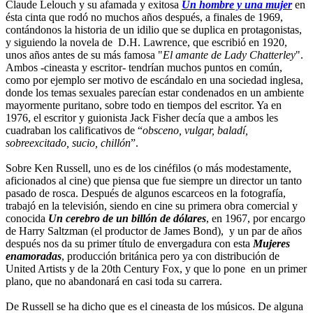
Claude Lelouch y su afamada y exitosa
Un hombre y una mujer
en
ésta cinta que rodó no muchos años después, a finales de 1969,
contándonos la historia de un idilio que se duplica en protagonistas,
y siguiendo la novela de D.H. Lawrence, que escribió en 1920,
unos años antes de su más famosa "
El amante de Lady Chatterley
".
Ambos -cineasta y escritor- tendrían muchos puntos en común,
como por ejemplo ser motivo de escándalo en una sociedad inglesa,
donde los temas sexuales parecían estar condenados en un ambiente
mayormente puritano, sobre todo en tiempos del escritor. Ya en
1976, el escritor y guionista Jack Fisher decía que a ambos les
cuadraban los calificativos de “
obsceno, vulgar, baladí,
sobreexcitado, sucio, chillón
”.
Sobre Ken Russell, uno es de los cinéfilos (o más modestamente,
aficionados al cine) que piensa que fue siempre un director un tanto
pasado de rosca. Después de algunos escarceos en la fotografía,
trabajó en la televisión, siendo en cine su primera obra comercial y
conocida
Un cerebro de un billón de dólares
, en 1967, por encargo
de Harry Saltzman (el productor de James Bond), y un par de años
después nos da su primer título de envergadura con esta
Mujeres
enamoradas
, producción británica pero ya con distribución de
United Artists y de la 20th Century Fox, y que lo pone en un primer
plano, que no abandonará en casi toda su carrera.
De Russell se ha dicho que es el cineasta de los músicos. De alguna