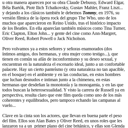
u otra manera aparecen por su obra Claude Debussy, Edward Elgar,
Béla Bartók, Piotr Ilich Tchaikovsky, Gustav Mahler, Franz Liszt...
y dejando a los clásicos también le debemos
Tommy
, en 1976, su
versión fílmica de la ópera rock del grupo The Who, uno de los
muchos que aparecieron en Reino Unido, tras el histórico impacto
de los Beatles. En ella aparecían también músicos como Tina Turner,
Eric Clapton, Elton John... y gente del cine como Ann-Margret,
Oliver Reed, Robert Powell o Jack Nicholson.
Pero volvamos ya a estos señores y señoras enamorados (dos
íntimos amigos, dos hermanas, y otra mujer como testigo...), que
tienen en común su afán de inconformismo y su deseo sexual, y
encuentran en la naturaleza el escenario ideal, junto a un confortable
palacete. Hay un cierto panteísmo (y otra naturaleza no tan apacible,
en el bosque) en el ambiente y en las conductas, en estos hombres
que luchan desnudos e intiman junto a la chimenea, en estas
hermanas que desdeñan la monotonía y la monogamia, y en las que
todos buscan la heterosexualidad. Y visto la carrera de Russell ya en
perspectiva, resulta claro que este film queda como uno de los más
coherentes y equilibrados, pero tampoco echando las campanas al
vuelo...
Clave en la cinta son los actores, que llevan en buena parte el peso
del film. Ellos son Alan Bates y Oliver Reed, en unos roles que les
lanzaron ya a un primer plano del cine británico, y ellas son Glenda