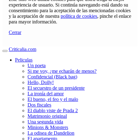
experiencia de usuario. Si continúa navegando está dando su
consentimiento para la aceptación de las mencionadas cookies
y la aceptación de nuestra
política de cookies
, pinche el enlace
para mayor información.
Cerrar
Criticalia.com
Peliculas
Un poeta
Si me voy, ¿me echarán de menos?
Confidencial (Black bag)
Hello, Dolly!
El secuestro de un presidente
La ironía del amor
El bueno, el feo y el malo
Dos fiscales
El diablo viste de Prada 2
Matrimonio original
Una segunda vida
Minions & Monsters
La odisea de Dandelion
El apartamento