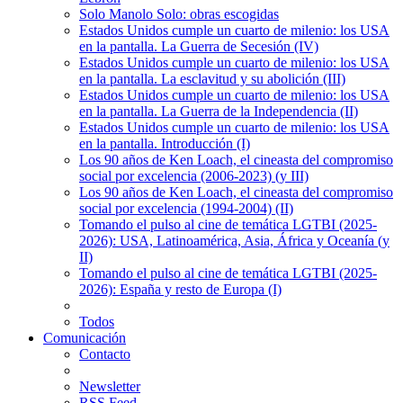
Solo Manolo Solo: obras escogidas
Estados Unidos cumple un cuarto de milenio: los USA
en la pantalla. La Guerra de Secesión (IV)
Estados Unidos cumple un cuarto de milenio: los USA
en la pantalla. La esclavitud y su abolición (III)
Estados Unidos cumple un cuarto de milenio: los USA
en la pantalla. La Guerra de la Independencia (II)
Estados Unidos cumple un cuarto de milenio: los USA
en la pantalla. Introducción (I)
Los 90 años de Ken Loach, el cineasta del compromiso
social por excelencia (2006-2023) (y III)
Los 90 años de Ken Loach, el cineasta del compromiso
social por excelencia (1994-2004) (II)
Tomando el pulso al cine de temática LGTBI (2025-
2026): USA, Latinoamérica, Asia, África y Oceanía (y
II)
Tomando el pulso al cine de temática LGTBI (2025-
2026): España y resto de Europa (I)
Todos
Comunicación
Contacto
Newsletter
RSS Feed