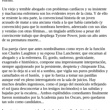
Harlan.
Un viejo y temible abogado con problemas cardíacos y su insistente
y machacona enfermera son los evidentes reyes de la cinta. Y de ello
se resiente la otra parte, la convencional historia de un joven
acusado de matar a una anciana viuda a la que había camelado (y
convencido) para que lo nombrara heredero, aderezado con sus idas
y venidas con otras féminas... un tinglado artificioso a pesar del
convincente trabajo que despliega Tyrone Power, justo un año antes
de su prematura muerte...
Esa pareja clave que antes nombrábamos como reyes de la función
son Charles Laughton y su esposa Elsa Lanchester, que encarnan al
abogado y a la enfermera. Él, gordo, sudoroso, gesticulante,
exagerado e histriónico, compone una impresionante interpretación,
siempre aguijoneado por la persistente, despierta y chispeante Elsa,
que no lo deja ni a sol ni a sombra, que vigila sus puros prohibidos y
camuflados en el bastón, y que lo fuerza a tomar sus pastillas
aunque esté en pleno interrogatorio en la sala de juicios. Hay
muchos detalles ingeniosos, como el juego del monóculo reflejando
el sol (para desconcertar a los testigos incómodos) o las subidas y
bajadas por la escalera... Ambos espléndidos comediantes finalmente
fueron nominados por la Academia para los Oscars, pero quedaron
tan solo como candidatos...