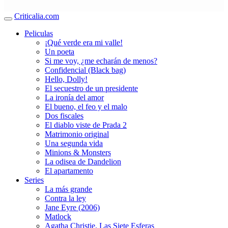
Criticalia.com
Peliculas
¡Qué verde era mi valle!
Un poeta
Si me voy, ¿me echarán de menos?
Confidencial (Black bag)
Hello, Dolly!
El secuestro de un presidente
La ironía del amor
El bueno, el feo y el malo
Dos fiscales
El diablo viste de Prada 2
Matrimonio original
Una segunda vida
Minions & Monsters
La odisea de Dandelion
El apartamento
Series
La más grande
Contra la ley
Jane Eyre (2006)
Matlock
Agatha Christie. Las Siete Esferas