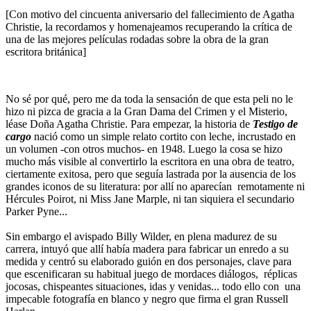
[Con motivo del cincuenta aniversario del fallecimiento de Agatha
Christie, la recordamos y homenajeamos recuperando la crítica de
una de las mejores películas rodadas sobre la obra de la gran
escritora británica]
No sé por qué, pero me da toda la sensación de que esta peli no le
hizo ni pizca de gracia a la Gran Dama del Crimen y el Misterio,
léase Doña Agatha Christie. Para empezar, la historia de
Testigo de
cargo
nació como un simple relato cortito con leche, incrustado en
un volumen -con otros muchos- en 1948. Luego la cosa se hizo
mucho más visible al convertirlo la escritora en una obra de teatro,
ciertamente exitosa, pero que seguía lastrada por la ausencia de los
grandes iconos de su literatura: por allí no aparecían remotamente ni
Hércules Poirot, ni Miss Jane Marple, ni tan siquiera el secundario
Parker Pyne...
Sin embargo el avispado Billy Wilder, en plena madurez de su
carrera, intuyó que allí había madera para fabricar un enredo a su
medida y centró su elaborado guión en dos personajes, clave para
que escenificaran su habitual juego de mordaces diálogos, réplicas
jocosas, chispeantes situaciones, idas y venidas... todo ello con una
impecable fotografía en blanco y negro que firma el gran Russell