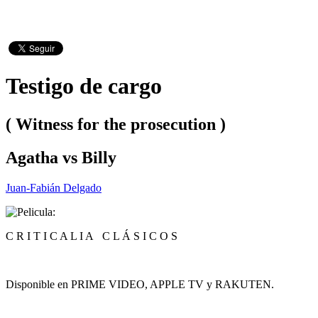
Testigo de cargo
( Witness for the prosecution )
Agatha vs Billy
Juan-Fabián Delgado
C R I T I C A L I A C L Á S I C O S
Disponible en PRIME VIDEO, APPLE TV y RAKUTEN.