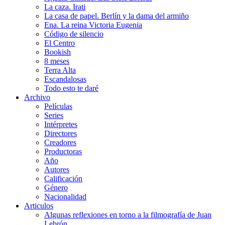
La caza. Irati
La casa de papel. Berlín y la dama del armiño
Ena. La reina Victoria Eugenia
Código de silencio
El Centro
Bookish
8 meses
Terra Alta
Escandalosas
Todo esto te daré
Archivo
Películas
Series
Intérpretes
Directores
Creadores
Productoras
Año
Autores
Calificación
Género
Nacionalidad
Articulos
Algunas reflexiones en torno a la filmografía de Juan
Lebrón