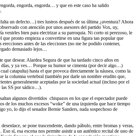
 engorda, engorda, engorda… y que en este caso ha salido
.
 falta un defecto…) tres lustros después de su última ¿aventura? Ahora
 observado con atención por unos asesores del partido Vox, uy,
 venirles bien para electrizar a su parroquia. Ni corto ni perezoso, le
 el que pronto empieza a convertirse en una figura tan popular que
as erecciones antes de las elecciones (no me he podido contener,
 llegado demasiado lejos…
ante que desear. Alardea Segura de que ha tardado cinco años en
res días, y ya ves… Porque su humor se cimenta (por decir algo…)
 cual catapulta) hasta el que provoca directamente la náusea, como la
e la columna vertebral (también por darle un nombre erudito que,
ientes generalmente aceptadas por la sociedad actual (incluso por el
de las SS por sádico…).
, saltan algunos divertidos chispazos en los que el espectador puede
gunos de los muchos excesos “woke” de una izquierda que hace tiempo
digo yo, lo dijo el senador Bernie Sanders, nada sospechoso de
 desenlace, se pone trascendente, dando pábulo, entre bromas y veras,
 Eso sí, esa escena nos permite asistir a un auténtico recital de uno de