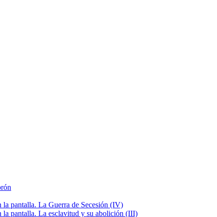
brón
la pantalla. La Guerra de Secesión (IV)
 pantalla. La esclavitud y su abolición (III)