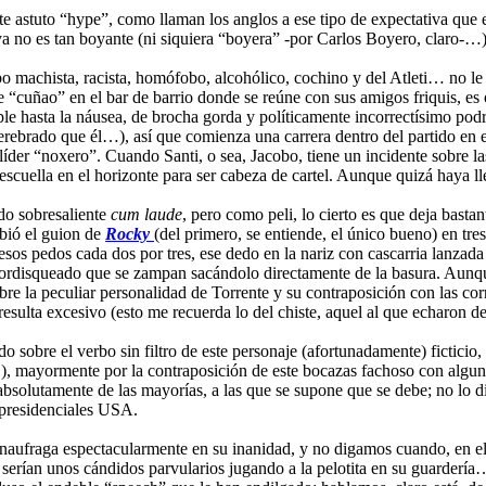
te astuto “hype”, como llaman los anglos a ese tipo de expectativa que
 ya no es tan boyante (ni siquiera “boyera” -por Carlos Boyero, claro-…)
po machista, racista, homófobo, alcohólico, cochino y del Atleti… no le
e “cuñao” en el bar de barrio donde se reúne con sus amigos friquis, es
e hasta la náusea, de brocha gorda y políticamente incorrectísimo podría
escerebrado que él…), así que comienza una carrera dentro del partido en
líder “noxero”. Cuando Santi, o sea, Jacobo, tiene un incidente sobre l
descuella en el horizonte para ser cabeza de cartel. Aunque quizá haya
do sobresaliente
cum laude
, pero como peli, lo cierto es que deja bast
bió el guion de
Rocky
(del primero, se entiende, el único bueno) en t
sos pedos cada dos por tres, ese dedo en la nariz con cascarria lanzada
ordisqueado que se zampan sacándolo directamente de la basura. Aunqu
re la peculiar personalidad de Torrente y su contraposición con las corr
s resulta excesivo (esto me recuerda lo del chiste, aquel al que echaron 
o sobre el verbo sin filtro de este personaje (afortunadamente) ficticio
es…), mayormente por la contraposición de este bocazas fachoso con al
 absolutamente de las mayorías, a las que se supone que se debe; no lo 
 presidenciales USA.
 naufraga espectacularmente en su inanidad, y no digamos cuando, en el
i serían unos cándidos parvularios jugando a la pelotita en su guardería…