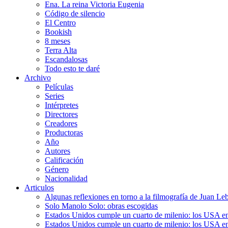
Ena. La reina Victoria Eugenia
Código de silencio
El Centro
Bookish
8 meses
Terra Alta
Escandalosas
Todo esto te daré
Archivo
Películas
Series
Intérpretes
Directores
Creadores
Productoras
Año
Autores
Calificación
Género
Nacionalidad
Articulos
Algunas reflexiones en torno a la filmografía de Juan Le
Solo Manolo Solo: obras escogidas
Estados Unidos cumple un cuarto de milenio: los USA en 
Estados Unidos cumple un cuarto de milenio: los USA en la