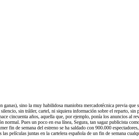
con ganas), sino la muy habilidosa maniobra mercadotécnica previa que
silencio, sin tráiler, cartel, ni siquiera información sobre el reparto, 
ace cincuenta años, aquella que, por ejemplo, ponía los anuncios al revés
ión normal. Pues un poco en esa línea, Segura, tan sagaz publicista co
rimer fin de semana del estreno se ha saldado con 900.000 espectadores
las películas juntas en la cartelera española de un fin de semana cualqu