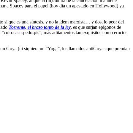
 Kevin Spacey, al que la (in)cultura de la cancelación mantiene
amar a Spacey para el papel (hoy día un apestado en Hollywood) ya
o sí que es una síntesis, y no la ídem marxista… y dos, lo peor del
ulado
Torrente, el brazo tonto de la ley
, es que surjan epígonos de
a “culo-caca-pedo-pis”, más aditamentos tan exquisitos como eructos
ir un Goya (ni siquiera un “Yoga”, los llamados antiGoyas que premian