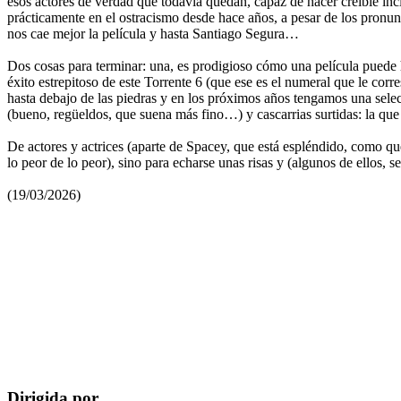
esos actores de verdad que todavía quedan, capaz de hacer creíble inc
prácticamente en el ostracismo desde hace años, a pesar de los pronu
nos cae mejor la película y hasta Santiago Segura…
Dos cosas para terminar: una, es prodigioso cómo una película puede ha
éxito estrepitoso de este Torrente 6 (que ese es el numeral que le cor
hasta debajo de las piedras y en los próximos años tengamos una sele
(bueno, regüeldos, que suena más fino…) y cascarrias surtidas: la q
De actores y actrices (aparte de Spacey, que está espléndido, como q
lo peor de lo peor), sino para echarse unas risas y (algunos de ellos, 
(19/03/2026)
Dirigida por