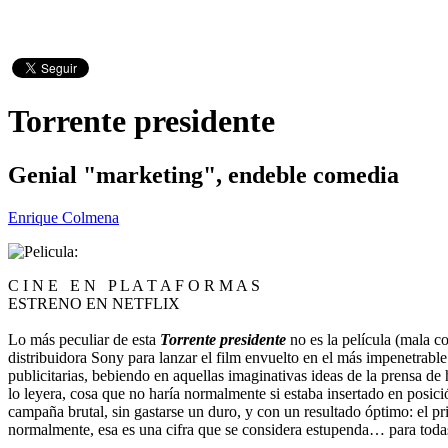
Torrente presidente
Genial "marketing", endeble comedia
Enrique Colmena
C I N E E N P L A T A F O R M A S
ESTRENO EN NETFLIX
Lo más peculiar de esta
Torrente presidente
no es la película (mala 
distribuidora Sony para lanzar el film envuelto en el más impenetrable 
publicitarias, bebiendo en aquellas imaginativas ideas de la prensa de h
lo leyera, cosa que no haría normalmente si estaba insertado en posic
campaña brutal, sin gastarse un duro, y con un resultado óptimo: el p
normalmente, esa es una cifra que se considera estupenda… para todas 