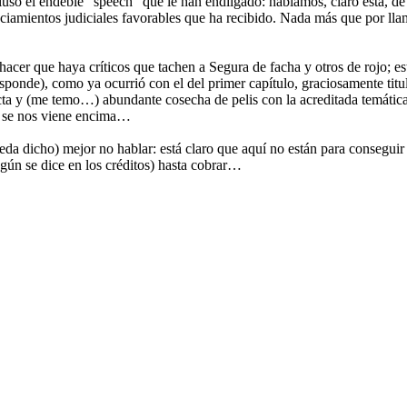
luso el endeble “speech” que le han endilgado: hablamos, claro está, de
nciamientos judiciales favorables que ha recibido. Nada más que por ll
cer que haya críticos que tachen a Segura de facha y otros de rojo; est
responde), como ya ocurrió con el del primer capítulo, graciosamente tit
cta y (me temo…) abundante cosecha de pelis con la acreditada temátic
ue se nos viene encima…
ueda dicho) mejor no hablar: está claro que aquí no están para consegu
según se dice en los créditos) hasta cobrar…