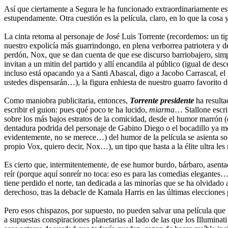
Así que ciertamente a Segura le ha funcionado extraordinariamente es
estupendamente. Otra cuestión es la película, claro, en lo que la cosa
La cinta retoma al personaje de José Luis Torrente (recordemos: un ti
nuestro expolicía más guarrindongo, en plena verborrea patriotera y d
perdón, Nox, que se dan cuenta de que ese discurso barriobajero, simpl
invitan a un mitin del partido y allí encandila al público (igual de d
incluso está opacando ya a Santi Abascal, digo a Jacobo Carrascal, el 
ustedes dispensarán…), la figura enhiesta de nuestro guarro favorito 
Como maniobra publicitaria, entonces,
Torrente presidente
ha resulta
escribir el guion: pues qué poco te ha lucido,
miarma
… Stallone escri
sobre los más bajos estratos de la comicidad, desde el humor marrón (e
dentadura podrida del personaje de Gabino Diego o el bocadillo ya m
evidentemente, no se merece…) del humor de la película se asienta sob
propio Vox, quiero decir, Nox…), un tipo que hasta a la élite ultra le
Es cierto que, intermitentemente, de ese humor burdo, bárbaro, asentad
reír (porque aquí sonreír no toca: eso es para las comedias elegant
tiene perdido el norte, tan dedicada a las minorías que se ha olvidado
derechoso, tras la debacle de Kamala Harris en las últimas elecciones
Pero esos chispazos, por supuesto, no pueden salvar una película que
a supuestas conspiraciones planetarias al lado de las que los Illuminat