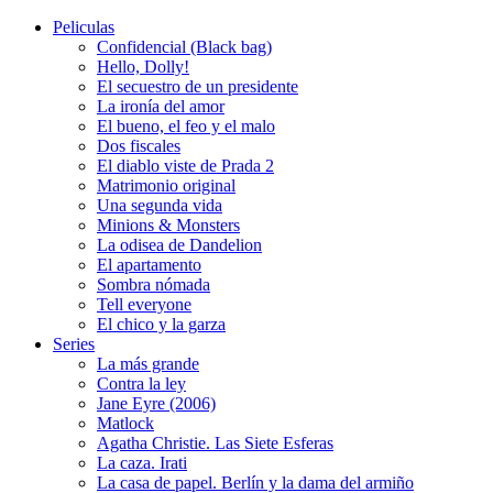
Peliculas
Confidencial (Black bag)
Hello, Dolly!
El secuestro de un presidente
La ironía del amor
El bueno, el feo y el malo
Dos fiscales
El diablo viste de Prada 2
Matrimonio original
Una segunda vida
Minions & Monsters
La odisea de Dandelion
El apartamento
Sombra nómada
Tell everyone
El chico y la garza
Series
La más grande
Contra la ley
Jane Eyre (2006)
Matlock
Agatha Christie. Las Siete Esferas
La caza. Irati
La casa de papel. Berlín y la dama del armiño