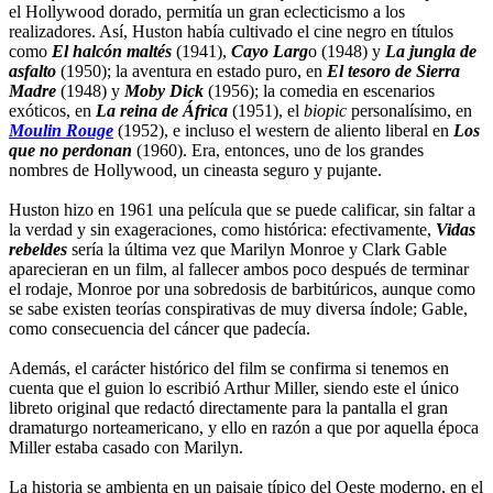
el Hollywood dorado, permitía un gran eclecticismo a los
realizadores. Así, Huston había cultivado el cine negro en títulos
como
El halcón maltés
(1941),
Cayo Larg
o (1948) y
La jungla de
asfalto
(1950); la aventura en estado puro, en
El tesoro de Sierra
Madre
(1948) y
Moby Dick
(1956); la comedia en escenarios
exóticos, en
La reina de África
(1951), el
biopic
personalísimo, en
Moulin Rouge
(1952), e incluso el western de aliento liberal en
Los
que no perdonan
(1960). Era, entonces, uno de los grandes
nombres de Hollywood, un cineasta seguro y pujante.
Huston hizo en 1961 una película que se puede calificar, sin faltar a
la verdad y sin exageraciones, como histórica: efectivamente,
Vidas
rebeldes
sería la última vez que Marilyn Monroe y Clark Gable
aparecieran en un film, al fallecer ambos poco después de terminar
el rodaje, Monroe por una sobredosis de barbitúricos, aunque como
se sabe existen teorías conspirativas de muy diversa índole; Gable,
como consecuencia del cáncer que padecía.
Además, el carácter histórico del film se confirma si tenemos en
cuenta que el guion lo escribió Arthur Miller, siendo este el único
libreto original que redactó directamente para la pantalla el gran
dramaturgo norteamericano, y ello en razón a que por aquella época
Miller estaba casado con Marilyn.
La historia se ambienta en un paisaje típico del Oeste moderno, en el