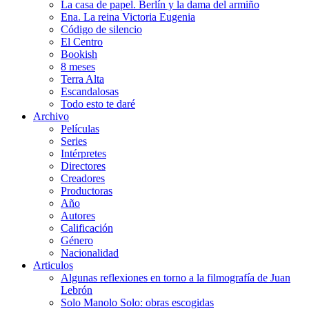
La casa de papel. Berlín y la dama del armiño
Ena. La reina Victoria Eugenia
Código de silencio
El Centro
Bookish
8 meses
Terra Alta
Escandalosas
Todo esto te daré
Archivo
Películas
Series
Intérpretes
Directores
Creadores
Productoras
Año
Autores
Calificación
Género
Nacionalidad
Articulos
Algunas reflexiones en torno a la filmografía de Juan
Lebrón
Solo Manolo Solo: obras escogidas