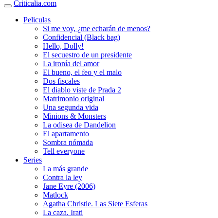
Criticalia.com
Peliculas
Si me voy, ¿me echarán de menos?
Confidencial (Black bag)
Hello, Dolly!
El secuestro de un presidente
La ironía del amor
El bueno, el feo y el malo
Dos fiscales
El diablo viste de Prada 2
Matrimonio original
Una segunda vida
Minions & Monsters
La odisea de Dandelion
El apartamento
Sombra nómada
Tell everyone
Series
La más grande
Contra la ley
Jane Eyre (2006)
Matlock
Agatha Christie. Las Siete Esferas
La caza. Irati