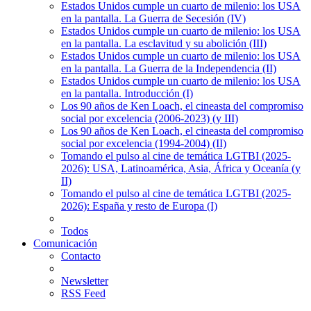
Estados Unidos cumple un cuarto de milenio: los USA
en la pantalla. La Guerra de Secesión (IV)
Estados Unidos cumple un cuarto de milenio: los USA
en la pantalla. La esclavitud y su abolición (III)
Estados Unidos cumple un cuarto de milenio: los USA
en la pantalla. La Guerra de la Independencia (II)
Estados Unidos cumple un cuarto de milenio: los USA
en la pantalla. Introducción (I)
Los 90 años de Ken Loach, el cineasta del compromiso
social por excelencia (2006-2023) (y III)
Los 90 años de Ken Loach, el cineasta del compromiso
social por excelencia (1994-2004) (II)
Tomando el pulso al cine de temática LGTBI (2025-
2026): USA, Latinoamérica, Asia, África y Oceanía (y
II)
Tomando el pulso al cine de temática LGTBI (2025-
2026): España y resto de Europa (I)
Todos
Comunicación
Contacto
Newsletter
RSS Feed