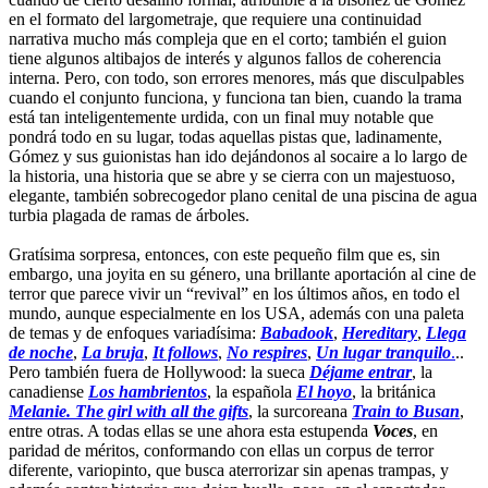
en el formato del largometraje, que requiere una continuidad
narrativa mucho más compleja que en el corto; también el guion
tiene algunos altibajos de interés y algunos fallos de coherencia
interna. Pero, con todo, son errores menores, más que disculpables
cuando el conjunto funciona, y funciona tan bien, cuando la trama
está tan inteligentemente urdida, con un final muy notable que
pondrá todo en su lugar, todas aquellas pistas que, ladinamente,
Gómez y sus guionistas han ido dejándonos al socaire a lo largo de
la historia, una historia que se abre y se cierra con un majestuoso,
elegante, también sobrecogedor plano cenital de una piscina de agua
turbia plagada de ramas de árboles.
Gratísima sorpresa, entonces, con este pequeño film que es, sin
embargo, una joyita en su género, una brillante aportación al cine de
terror que parece vivir un “revival” en los últimos años, en todo el
mundo, aunque especialmente en los USA, además con una paleta
de temas y de enfoques variadísima:
Babadook
,
Hereditary
,
Llega
de noche
,
La bruja
,
It follows
,
No respires
,
Un lugar tranquilo
.
..
Pero también fuera de Hollywood: la sueca
Déjame entrar
, la
canadiense
Los hambrientos
, la española
El hoyo
, la británica
Melanie. The girl with all the gifts
, la surcoreana
Train to Busan
,
entre otras. A todas ellas se une ahora esta estupenda
Voces
, en
paridad de méritos, conformando con ellas un corpus de terror
diferente, variopinto, que busca aterrorizar sin apenas trampas, y