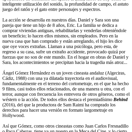
inteligente utilización del sonido, la profundidad de campo, el astuto
juego del ratón y el gato entre personajes y espectros.
La acción se desarrolla en nuestros días. Daniel y Sara son una
pareja que tiene un hijo de 8 años, Eric. La familia se dedica a
comprar viviendas antiguas, rehabilitarlas y venderlas obteniéndole
un beneficio; lo hacen ellos mismos, sin empleados. Pero en la
nueva casa que han comprado y están arreglando, el hijo les dice
que oye voces extrañas. Llaman a una psicóloga, pero esta, de
regreso a su casa, sufre un extraño accidente, provocado quizá por
fuerzas que no son de este mundo. En el hogar en obras de Daniel y
Sara, los acontecimientos se precipitan hacia la tragedia más atroz...
Ángel Gómez Hernández es un joven cineasta andaluz (Algeciras,
Cádiz, 1988) con una ya dilatada trayectoria en el audiovisual,
fundamentalmente en el terreno del cortometraje, en el que ha hecho
9 films, casi todos ellos relacionados, de una manera u otra, con el
terror, aunque con frecuencia los entrevera de otros géneros, como el
wéstern o la acción. De todos ellos destaca el premiadísimo
Behind
(2016), del que la productora de Sam Raimi ha comprado los
derechos para hacer una versión en formato largometraje en
Hollywood.
Así que Gómez, como otros cineastas como Juan Carlos Fresnadillo
o Paco Cabezas, tiene ya un puesto en la Meca del Cine, y lo cierto