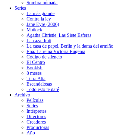
Sombra nómada
Series
La más grande
Contra la ley
Jane Eyre (2006)
Matlock
Agatha Christie. Las Siete Esferas
La caza. Irati
La casa de papel. Berlín y la dama del armiño
Ena. La reina Victoria Eugenia
Código de silencio
El Centro
Bookish
8 meses
Terra Alta
Escandalosas
Todo esto te daré
Archivo
Películas
Series
Intérpretes
Directores
Creadores
Productoras
Año