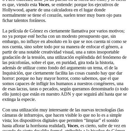
es que, viendo esta
Voces
, se entiende: porque los ejecutivos de
Hollywood, aparte de una calculadora en el lugar donde
normalmente se tiene el corazón, suelen tener muy buen ojo para
fichar talentos foráneos.
La película de Gómez es ciertamente llamativa por varios motivos;
no ya porque esté hecha con un modesto presupuesto que, sin
embargo, no influye en absoluto en lo que se nos cuenta ni como se
nos cuenta, sino sobre todo por su manera de enfocar el género, a
partir de una notable creatividad visual, una a ratos insoportable
gradación de la tensión, una utilización espléndida del fenómeno de
las psicofonías, sobre el que, en puridad, gira toda la historia,
además de utilizar como fondo del argumento un tema, el de la
Inquisición, que ciertamente facilita las cosas cuando hay que dar
horror: porque no hay mayor horror, como sabemos, que el que
somos capaces de infligir los humanos a nuestros congéneres, una
de esas lacras, taras o pecados, según queramos denominarlo (o todo
ello junto) que están en nuestro ADN y que seguirá ahí hasta que se
extinga la especie.
Con una utilización muy interesante de las nuevas tecnologías (las
cámaras de infrarrojos, que hacen visible lo que no lo es a simple
vista; los dispositivos digitales que permiten “limpiar” el sonido
hasta aflorar la horrísona realidad),
Voces
, es cierto, sufre de vez en
cuando de cierto desaliño formal, atribuible a la bisoñez de Gómez