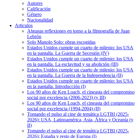
Autores
Calificación
Género
Nacionalidad
Articulos
Algunas reflexiones en torno a la filmografía de Juan
Lebrón
Solo Manolo Solo: obras escogidas
Estados Unidos cumple un cuarto de milenio: los USA
en la pantalla. La Guerra de Secesión (IV)
Estados Unidos cumple un cuarto de milenio: los USA
en la pantalla. La esclavitud y su abolición (III)
Estados Unidos cumple un cuarto de milenio: los USA
en la pantalla. La Guerra de la Independencia (II)
Estados Unidos cumple un cuarto de milenio: los USA
en la pantalla. Introducción (I)
Los 90 años de Ken Loach, el cineasta del compromiso
social por excelencia (2006-2023) (y III)
Los 90 años de Ken Loach, el cineasta del compromiso
social por excelencia (1994-2004) (II)
Tomando el pulso al cine de temática LGTBI (2025-
2026): USA, Latinoamérica, Asia, África y Oceanía (y
II)
Tomando el pulso al cine de temática LGTBI (2025-
2026): España y resto de Europa (I)