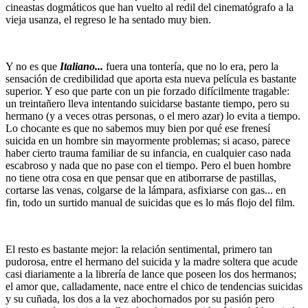
cineastas dogmáticos que han vuelto al redil del cinematógrafo a la
vieja usanza, el regreso le ha sentado muy bien.
Y no es que
Italiano...
fuera una tontería, que no lo era, pero la
sensación de credibilidad que aporta esta nueva película es bastante
superior. Y eso que parte con un pie forzado difícilmente tragable:
un treintañero lleva intentando suicidarse bastante tiempo, pero su
hermano (y a veces otras personas, o el mero azar) lo evita a tiempo.
Lo chocante es que no sabemos muy bien por qué ese frenesí
suicida en un hombre sin mayormente problemas; si acaso, parece
haber cierto trauma familiar de su infancia, en cualquier caso nada
escabroso y nada que no pase con el tiempo. Pero el buen hombre
no tiene otra cosa en que pensar que en atiborrarse de pastillas,
cortarse las venas, colgarse de la lámpara, asfixiarse con gas... en
fin, todo un surtido manual de suicidas que es lo más flojo del film.
El resto es bastante mejor: la relación sentimental, primero tan
pudorosa, entre el hermano del suicida y la madre soltera que acude
casi diariamente a la librería de lance que poseen los dos hermanos;
el amor que, calladamente, nace entre el chico de tendencias suicidas
y su cuñada, los dos a la vez abochornados por su pasión pero