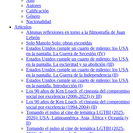
Año
Autores
Calificación
Género
Nacionalidad
Articulos
Algunas reflexiones en torno a la filmografía de Juan
Lebrón
Solo Manolo Solo: obras escogidas
Estados Unidos cumple un cuarto de milenio: los USA
en la pantalla. La Guerra de Secesión (IV)
Estados Unidos cumple un cuarto de milenio: los USA
en la pantalla. La esclavitud y su abolición (III)
Estados Unidos cumple un cuarto de milenio: los USA
en la pantalla. La Guerra de la Independencia (II)
Estados Unidos cumple un cuarto de milenio: los USA
en la pantalla. Introducción (I)
Los 90 años de Ken Loach, el cineasta del compromiso
social por excelencia (2006-2023) (y III)
Los 90 años de Ken Loach, el cineasta del compromiso
social por excelencia (1994-2004) (II)
Tomando el pulso al cine de temática LGTBI (2025-
2026): USA, Latinoamérica, Asia, África y Oceanía (y
II)
Tomando el pulso al cine de temática LGTBI (2025-