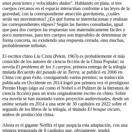
unas posiciones y velocidades dadas
”. Hablando en plata, si tres
cuerpos cercanos en el espacio interactúan conforme a las leyes de la
gravedad, con la correspondiente atracción gravitatoria, ¿cuáles
serán sus movimientos? ¿En qué forma se interrelacionan y realizan
las correspondientes elipses? Según las fuentes consultadas, igual
que para dos cuerpos las respuestas son matemáticamente fáciles y
poco numerosas, para tres cuerpos son imposibles de determinar de
forma concreta, no existiendo una respuesta cerrada, sino muchas,
probablemente infinitas.
El escritor chino Liu Cixin (Pekin, 1963) es probablemente el más
conocido de los autores de ciencia ficción de la China Popular; su
novela
El problema de los 3 cuerpos
, primera entrega de la trilogía
titulada
Recuerdo del pasado de la Tierra
, se publicó en 2006 en
China con gran éxito, consiguiendo varios premios; su traducción
publicada en Occidente en 2014 logró por primera vez el prestigioso
Premio Hugo (algo así como el Nobel o el Pulitzer de la literatura de
ciencia ficción) para un texto originalmente escrito en chino. Sobre
esa novela se han montado varios proyectos audiovisuales, desde un
anime
seriado en 2014 a una serie de 30 capítulos en 2022 sobre el
segundo de los libros de la trilogía, el titulado
El bosque oscuro
,
ambos de producción china.
Ahora es el gigante Netflix el que auspicia esta adaptación, con una
primera temporada de 8 capítulos que, obviamente, tendrá