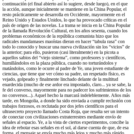
continuación (el final abierto así lo sugiere, desde luego), en el que
la acción, aunque inicialmente se mantiene en la China Popular, el
resto prácticamente se desarrolla en Occidente, mayormente en el
Reino Unido y Estados Unidos, lo que ha provocado críticas en el
país de origen de las novelas. La trama se inicia en la China Popular
de la llamada Revolución Cultural, en los años sesenta, cuando los
problemas económicos de la república comunista hizo que los
radicales mandamases maoístas dieran en hacer “tabula rasa” con
todo lo conocido y buscar una nueva civilización sin los “vicios” de
la anterior; para ello, pusieron (casi literalmente) en la picota a
aquellos sabios del “viejo sistema”, como profesores y científicos,
humillándolos en la plaza pública, cuando no torturándolos y
matándolos, como le ocurre al padre de Ye, una joven estudiante de
ciencias, que tiene que ver cómo su padre, un respetado físico, es
vejado, golpeado y finalmente linchado delante de la multitud
enardecida (mucho de ese ardor era impostado, claro... ya se sabe, la
fe del converso, mayormente para no padecer los sufrimientos de los
no conversos...). Aquel hecho la marcará indeleblemente. Años más
tarde, en Mongolia, a donde ha sido enviada a cumplir reclusión con
trabajos forzosos, es reclutada por dos jefes científicos para el
ultrasecreto proyecto llamado Costa Roja, que resulta ser un intento
de conectar con civilizaciones extraterrestres mediante envío de
señales al espacio. Ye, a la vista de ciertos experimentos, concibe la
idea de rebotar esas señales en el sol, al darse cuenta de que, de esa
forma, el mensaje se envía mucho más lejos y mucho más rápido.