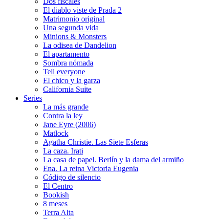
Dos fiscales
El diablo viste de Prada 2
Matrimonio original
Una segunda vida
Minions & Monsters
La odisea de Dandelion
El apartamento
Sombra nómada
Tell everyone
El chico y la garza
California Suite
Series
La más grande
Contra la ley
Jane Eyre (2006)
Matlock
Agatha Christie. Las Siete Esferas
La caza. Irati
La casa de papel. Berlín y la dama del armiño
Ena. La reina Victoria Eugenia
Código de silencio
El Centro
Bookish
8 meses
Terra Alta