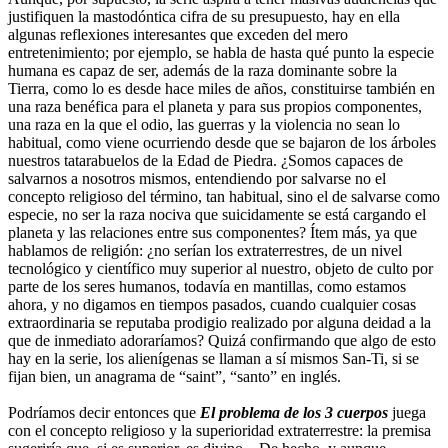
justifiquen la mastodóntica cifra de su presupuesto, hay en ella
algunas reflexiones interesantes que exceden del mero
entretenimiento; por ejemplo, se habla de hasta qué punto la especie
humana es capaz de ser, además de la raza dominante sobre la
Tierra, como lo es desde hace miles de años, constituirse también en
una raza benéfica para el planeta y para sus propios componentes,
una raza en la que el odio, las guerras y la violencia no sean lo
habitual, como viene ocurriendo desde que se bajaron de los árboles
nuestros tatarabuelos de la Edad de Piedra. ¿Somos capaces de
salvarnos a nosotros mismos, entendiendo por salvarse no el
concepto religioso del término, tan habitual, sino el de salvarse como
especie, no ser la raza nociva que suicidamente se está cargando el
planeta y las relaciones entre sus componentes? Ítem más, ya que
hablamos de religión: ¿no serían los extraterrestres, de un nivel
tecnológico y científico muy superior al nuestro, objeto de culto por
parte de los seres humanos, todavía en mantillas, como estamos
ahora, y no digamos en tiempos pasados, cuando cualquier cosas
extraordinaria se reputaba prodigio realizado por alguna deidad a la
que de inmediato adoraríamos? Quizá confirmando que algo de esto
hay en la serie, los alienígenas se llaman a sí mismos San-Ti, si se
fijan bien, un anagrama de “saint”, “santo” en inglés.
Podríamos decir entonces que
El problema de los 3 cuerpos
juega
con el concepto religioso y la superioridad extraterrestre: la premisa