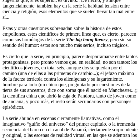
sugeriría que, si es superior, es divino... De hecho, y aunque
tangencialmente, también hay en la serie la habitual tensión entre
ciencia y religión, esos elementos que se suelen llevar tan mal entre
sí...
Estas y otras cuestiones sobrenadan sobre la historia de estos
empollones, estos científicos de primera línea que, es cierto, parecen
como sus homólogos de la serie
The big bang theory
, pero sin su
sentido del humor: estos son mucho más serios, incluso trágicos.
Es cierto que la serie, en principio, parece desparramarse entre tantos
protagonistas, pero pronto vemos que, en realidad, no son tantos: los
científicos jóvenes, en total seis, aunque dos se quedan por el
camino (una de ellas a las primeras de cambio...); el jefazo máximo
de la fuerza terrícola contra los alienígenas y su lugarteniente,
hombre para todo (un chino que, preguntado por cuestiones de la
tierra de sus ancestros, dice con sorna que él nació en Manchester...);
la científica china que abrió la caja de Pandora, tanto de joven como
de anciana; y poco más, el resto serán secundarios con personajes
episódicos.
La serie abunda en escenas ciertamente llamativas, como el
imaginativo “guiño del universo” del primer capítulo, o la tremenda
secuencia del barco en el canal de Panamá, ciertamente sorprendente
y original, o las escenas de realidad virtual en las que se adentran los