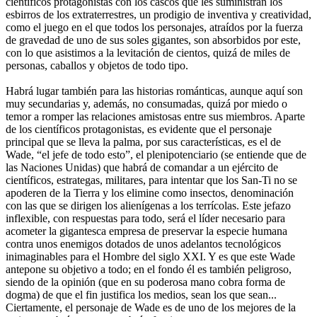
científicos protagonistas con los cascos que les suministran los
esbirros de los extraterrestres, un prodigio de inventiva y creatividad,
como el juego en el que todos los personajes, atraídos por la fuerza
de gravedad de uno de sus soles gigantes, son absorbidos por este,
con lo que asistimos a la levitación de cientos, quizá de miles de
personas, caballos y objetos de todo tipo.
Habrá lugar también para las historias románticas, aunque aquí son
muy secundarias y, además, no consumadas, quizá por miedo o
temor a romper las relaciones amistosas entre sus miembros. Aparte
de los científicos protagonistas, es evidente que el personaje
principal que se lleva la palma, por sus características, es el de
Wade, “el jefe de todo esto”, el plenipotenciario (se entiende que de
las Naciones Unidas) que habrá de comandar a un ejército de
científicos, estrategas, militares, para intentar que los San-Ti no se
apoderen de la Tierra y los elimine como insectos, denominación
con las que se dirigen los alienígenas a los terrícolas. Este jefazo
inflexible, con respuestas para todo, será el líder necesario para
acometer la gigantesca empresa de preservar la especie humana
contra unos enemigos dotados de unos adelantos tecnológicos
inimaginables para el Hombre del siglo XXI. Y es que este Wade
antepone su objetivo a todo; en el fondo él es también peligroso,
siendo de la opinión (que en su poderosa mano cobra forma de
dogma) de que el fin justifica los medios, sean los que sean...
Ciertamente, el personaje de Wade es de uno de los mejores de la