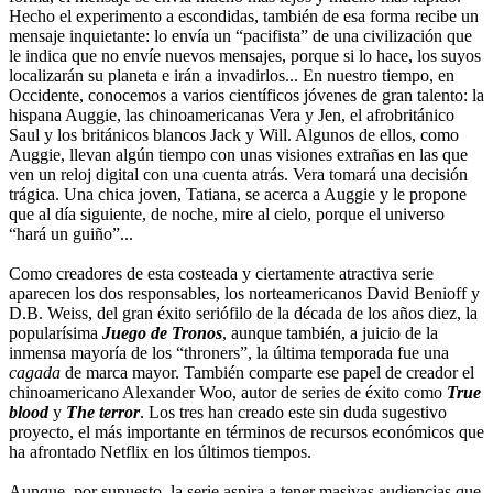
Hecho el experimento a escondidas, también de esa forma recibe un
mensaje inquietante: lo envía un “pacifista” de una civilización que
le indica que no envíe nuevos mensajes, porque si lo hace, los suyos
localizarán su planeta e irán a invadirlos... En nuestro tiempo, en
Occidente, conocemos a varios científicos jóvenes de gran talento: la
hispana Auggie, las chinoamericanas Vera y Jen, el afrobritánico
Saul y los británicos blancos Jack y Will. Algunos de ellos, como
Auggie, llevan algún tiempo con unas visiones extrañas en las que
ven un reloj digital con una cuenta atrás. Vera tomará una decisión
trágica. Una chica joven, Tatiana, se acerca a Auggie y le propone
que al día siguiente, de noche, mire al cielo, porque el universo
“hará un guiño”...
Como creadores de esta costeada y ciertamente atractiva serie
aparecen los dos responsables, los norteamericanos David Benioff y
D.B. Weiss, del gran éxito seriófilo de la década de los años diez, la
popularísima
Juego de Tronos
, aunque también, a juicio de la
inmensa mayoría de los “throners”, la última temporada fue una
cagada
de marca mayor. También comparte ese papel de creador el
chinoamericano Alexander Woo, autor de series de éxito como
True
blood
y
The terror
. Los tres han creado este sin duda sugestivo
proyecto, el más importante en términos de recursos económicos que
ha afrontado Netflix en los últimos tiempos.
Aunque, por supuesto, la serie aspira a tener masivas audiencias que