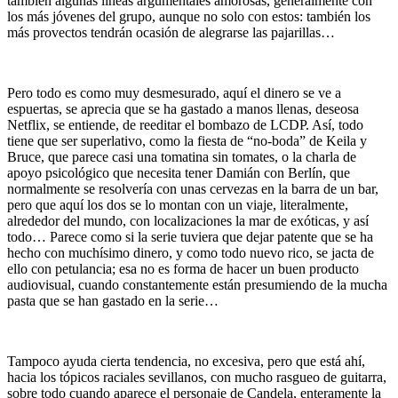
también algunas líneas argumentales amorosas, generalmente con
los más jóvenes del grupo, aunque no solo con estos: también los
más provectos tendrán ocasión de alegrarse las pajarillas…
Pero todo es como muy desmesurado, aquí el dinero se ve a
espuertas, se aprecia que se ha gastado a manos llenas, deseosa
Netflix, se entiende, de reeditar el bombazo de LCDP. Así, todo
tiene que ser superlativo, como la fiesta de “no-boda” de Keila y
Bruce, que parece casi una tomatina sin tomates, o la charla de
apoyo psicológico que necesita tener Damián con Berlín, que
normalmente se resolvería con unas cervezas en la barra de un bar,
pero que aquí los dos se lo montan con un viaje, literalmente,
alrededor del mundo, con localizaciones la mar de exóticas, y así
todo… Parece como si la serie tuviera que dejar patente que se ha
hecho con muchísimo dinero, y como todo nuevo rico, se jacta de
ello con petulancia; esa no es forma de hacer un buen producto
audiovisual, cuando constantemente están presumiendo de la mucha
pasta que se han gastado en la serie…
Tampoco ayuda cierta tendencia, no excesiva, pero que está ahí,
hacia los tópicos raciales sevillanos, con mucho rasgueo de guitarra,
sobre todo cuando aparece el personaje de Candela, enteramente la