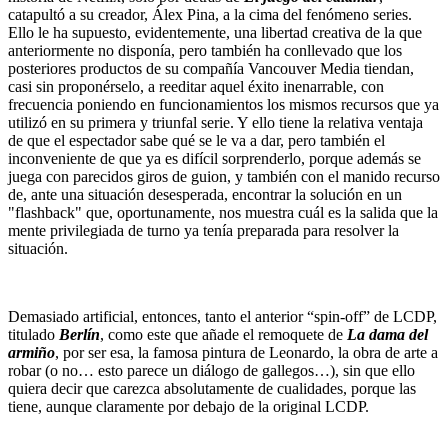
catapultó a su creador, Álex Pina, a la cima del fenómeno series.
Ello le ha supuesto, evidentemente, una libertad creativa de la que
anteriormente no disponía, pero también ha conllevado que los
posteriores productos de su compañía Vancouver Media tiendan,
casi sin proponérselo, a reeditar aquel éxito inenarrable, con
frecuencia poniendo en funcionamientos los mismos recursos que ya
utilizó en su primera y triunfal serie. Y ello tiene la relativa ventaja
de que el espectador sabe qué se le va a dar, pero también el
inconveniente de que ya es difícil sorprenderlo, porque además se
juega con parecidos giros de guion, y también con el manido recurso
de, ante una situación desesperada, encontrar la solución en un
"flashback" que, oportunamente, nos muestra cuál es la salida que la
mente privilegiada de turno ya tenía preparada para resolver la
situación.
Demasiado artificial, entonces, tanto el anterior “spin-off” de LCDP,
titulado
Berlín
, como este que añade el remoquete de
La dama del
armiño
, por ser esa, la famosa pintura de Leonardo, la obra de arte a
robar (o no… esto parece un diálogo de gallegos…), sin que ello
quiera decir que carezca absolutamente de cualidades, porque las
tiene, aunque claramente por debajo de la original LCDP.