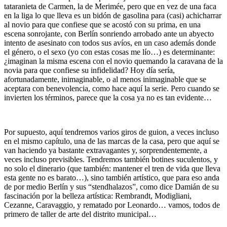
tataranieta de Carmen, la de Merimée, pero que en vez de una faca
en la liga lo que lleva es un bidón de gasolina para (casi) achicharrar
al novio para que confiese que se acostó con su prima, en una
escena sonrojante, con Berlín sonriendo arrobado ante un abyecto
intento de asesinato con todos sus avíos, en un caso además donde
el género, o el sexo (yo con estas cosas me lío…) es determinante:
¿imaginan la misma escena con el novio quemando la caravana de la
novia para que confiese su infidelidad? Hoy día sería,
afortunadamente, inimaginable, o al menos inimaginable que se
aceptara con benevolencia, como hace aquí la serie. Pero cuando se
invierten los términos, parece que la cosa ya no es tan evidente…
Por supuesto, aquí tendremos varios giros de guion, a veces incluso
en el mismo capítulo, una de las marcas de la casa, pero que aquí se
van haciendo ya bastante extravagantes y, sorprendentemente, a
veces incluso previsibles. Tendremos también botines suculentos, y
no solo el dinerario (que también: mantener el tren de vida que lleva
esta gente no es barato…), sino también artístico, que para eso anda
de por medio Berlín y sus “stendhalazos”, como dice Damián de su
fascinación por la belleza artística: Rembrandt, Modigliani,
Cezanne, Caravaggio, y rematado por Leonardo… vamos, todos de
primero de taller de arte del distrito municipal…