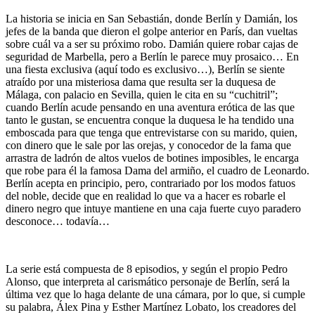
La historia se inicia en San Sebastián, donde Berlín y Damián, los
jefes de la banda que dieron el golpe anterior en París, dan vueltas
sobre cuál va a ser su próximo robo. Damián quiere robar cajas de
seguridad de Marbella, pero a Berlín le parece muy prosaico… En
una fiesta exclusiva (aquí todo es exclusivo…), Berlín se siente
atraído por una misteriosa dama que resulta ser la duquesa de
Málaga, con palacio en Sevilla, quien le cita en su “cuchitril”;
cuando Berlín acude pensando en una aventura erótica de las que
tanto le gustan, se encuentra conque la duquesa le ha tendido una
emboscada para que tenga que entrevistarse con su marido, quien,
con dinero que le sale por las orejas, y conocedor de la fama que
arrastra de ladrón de altos vuelos de botines imposibles, le encarga
que robe para él la famosa Dama del armiño, el cuadro de Leonardo.
Berlín acepta en principio, pero, contrariado por los modos fatuos
del noble, decide que en realidad lo que va a hacer es robarle el
dinero negro que intuye mantiene en una caja fuerte cuyo paradero
desconoce… todavía…
La serie está compuesta de 8 episodios, y según el propio Pedro
Alonso, que interpreta al carismático personaje de Berlín, será la
última vez que lo haga delante de una cámara, por lo que, si cumple
su palabra, Álex Pina y Esther Martínez Lobato, los creadores del