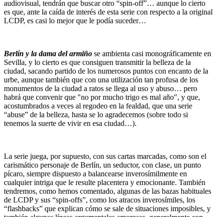
audiovisual, tendrán que buscar otro “spin-off”… aunque lo cierto
es que, ante la caída de interés de esta serie con respecto a la original
LCDP, es casi lo mejor que le podía suceder…
Berlín y la dama del armiño
se ambienta casi monográficamente en
Sevilla, y lo cierto es que consiguen transmitir la belleza de la
ciudad, sacando partido de los numerosos puntos con encanto de la
urbe, aunque también que con una utilización tan profusa de los
monumentos de la ciudad a ratos se llega al uso y abuso… pero
habrá que convenir que "no por mucho trigo es mal año", y que,
acostumbrados a veces al regodeo en la fealdad, que una serie
“abuse” de la belleza, hasta se lo agradecemos (sobre todo si
tenemos la suerte de vivir en esa ciudad…).
La serie juega, por supuesto, con sus cartas marcadas, como son el
carismático personaje de Berlín, un seductor, con clase, un punto
pícaro, siempre dispuesto a balancearse inverosímilmente en
cualquier intriga que le resulte placentera y emocionante. También
tendremos, como hemos comentado, algunas de las bazas habituales
de LCDP y sus “spin-offs”, como los atracos inverosímiles, los
“flashbacks” que explican cómo se sale de situaciones imposibles, y