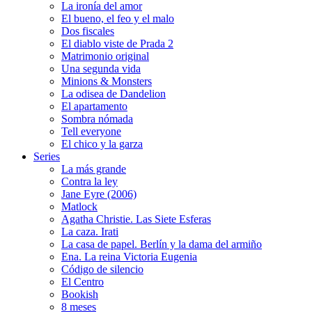
La ironía del amor
El bueno, el feo y el malo
Dos fiscales
El diablo viste de Prada 2
Matrimonio original
Una segunda vida
Minions & Monsters
La odisea de Dandelion
El apartamento
Sombra nómada
Tell everyone
El chico y la garza
Series
La más grande
Contra la ley
Jane Eyre (2006)
Matlock
Agatha Christie. Las Siete Esferas
La caza. Irati
La casa de papel. Berlín y la dama del armiño
Ena. La reina Victoria Eugenia
Código de silencio
El Centro
Bookish
8 meses