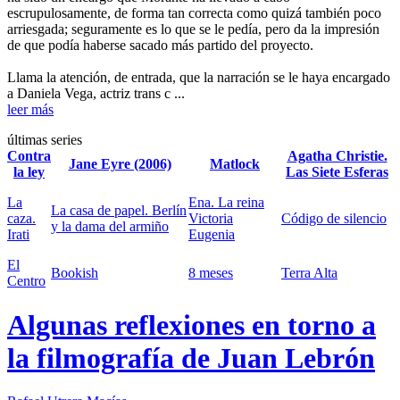
escrupulosamente, de forma tan correcta como quizá también poco
arriesgada; seguramente es lo que se le pedía, pero da la impresión
de que podía haberse sacado más partido del proyecto.
Llama la atención, de entrada, que la narración se le haya encargado
a Daniela Vega, actriz trans c ...
leer más
últimas series
Contra
Agatha Christie.
Jane Eyre (2006)
Matlock
la ley
Las Siete Esferas
La
Ena. La reina
La casa de papel. Berlín
caza.
Victoria
Código de silencio
y la dama del armiño
Irati
Eugenia
El
Bookish
8 meses
Terra Alta
Centro
Algunas reflexiones en torno a
la filmografía de Juan Lebrón