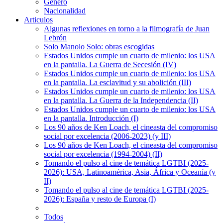
Género
Nacionalidad
Articulos
Algunas reflexiones en torno a la filmografía de Juan
Lebrón
Solo Manolo Solo: obras escogidas
Estados Unidos cumple un cuarto de milenio: los USA
en la pantalla. La Guerra de Secesión (IV)
Estados Unidos cumple un cuarto de milenio: los USA
en la pantalla. La esclavitud y su abolición (III)
Estados Unidos cumple un cuarto de milenio: los USA
en la pantalla. La Guerra de la Independencia (II)
Estados Unidos cumple un cuarto de milenio: los USA
en la pantalla. Introducción (I)
Los 90 años de Ken Loach, el cineasta del compromiso
social por excelencia (2006-2023) (y III)
Los 90 años de Ken Loach, el cineasta del compromiso
social por excelencia (1994-2004) (II)
Tomando el pulso al cine de temática LGTBI (2025-
2026): USA, Latinoamérica, Asia, África y Oceanía (y
II)
Tomando el pulso al cine de temática LGTBI (2025-
2026): España y resto de Europa (I)
Todos