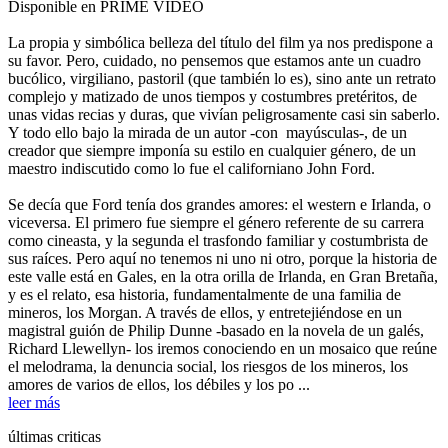
Disponible en PRIME VIDEO
La propia y simbólica belleza del título del film ya nos predispone a
su favor. Pero, cuidado, no pensemos que estamos ante un cuadro
bucólico, virgiliano, pastoril (que también lo es), sino ante un retrato
complejo y matizado de unos tiempos y costumbres pretéritos, de
unas vidas recias y duras, que vivían peligrosamente casi sin saberlo.
Y todo ello bajo la mirada de un autor -con mayúsculas-, de un
creador que siempre imponía su estilo en cualquier género, de un
maestro indiscutido como lo fue el californiano John Ford.
Se decía que Ford tenía dos grandes amores: el western e Irlanda, o
viceversa. El primero fue siempre el género referente de su carrera
como cineasta, y la segunda el trasfondo familiar y costumbrista de
sus raíces. Pero aquí no tenemos ni uno ni otro, porque la historia de
este valle está en Gales, en la otra orilla de Irlanda, en Gran Bretaña,
y es el relato, esa historia, fundamentalmente de una familia de
mineros, los Morgan. A través de ellos, y entretejiéndose en un
magistral guión de Philip Dunne -basado en la novela de un galés,
Richard Llewellyn- los iremos conociendo en un mosaico que reúne
el melodrama, la denuncia social, los riesgos de los mineros, los
amores de varios de ellos, los débiles y los po ...
leer más
últimas criticas