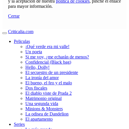
y la aceptación de nuestra
política de cookies
, pinche el enlace
para mayor información.
Cerrar
Criticalia.com
Peliculas
¡Qué verde era mi valle!
Un poeta
Si me voy, ¿me echarán de menos?
Confidencial (Black bag)
Hello, Dolly!
El secuestro de un presidente
La ironía del amor
El bueno, el feo y el malo
Dos fiscales
El diablo viste de Prada 2
Matrimonio original
Una segunda vida
Minions & Monsters
La odisea de Dandelion
El apartamento
Series