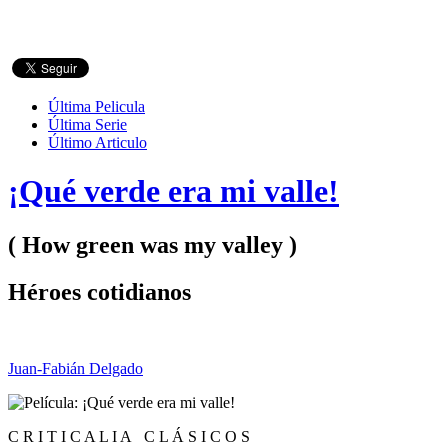
Última Pelicula
Última Serie
Último Articulo
¡Qué verde era mi valle!
( How green was my valley )
Héroes cotidianos
Juan-Fabián Delgado
C R I T I C A L I A C L Á S I C O S