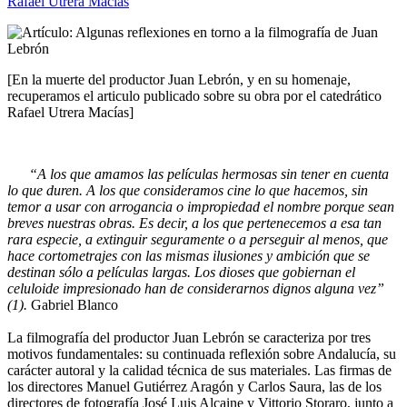
Rafael Utrera Macías
[En la muerte del productor Juan Lebrón, y en su homenaje,
recuperamos el articulo publicado sobre su obra por el catedrático
Rafael Utrera Macías]
“A los que amamos las películas hermosas sin tener en cuenta
lo que duren. A los que consideramos cine lo que hacemos, sin
temor a usar con arrogancia o impropiedad el nombre porque sean
breves nuestras obras. Es decir, a los que pertenecemos a esa tan
rara especie, a extinguir seguramente o a perseguir al menos, que
hace cortometrajes con las mismas ilusiones y ambición que se
destinan sólo a películas largas. Los dioses que gobiernan el
celuloide impresionado han de considerarnos dignos alguna vez”
(1).
Gabriel Blanco
La filmografía del productor Juan Lebrón se caracteriza por tres
motivos fundamentales: su continuada reflexión sobre Andalucía, su
carácter autoral y la calidad técnica de sus materiales. Las firmas de
los directores Manuel Gutiérrez Aragón y Carlos Saura, las de los
directores de fotografía José Luis Alcaine y Vittorio Storaro, junto a