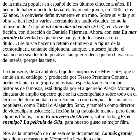
de la música popular en español de los últimos cincuenta años. El
hecho de haber muerto todavía relativamente joven, en 2006, a los
62 años, la convierte definitivamente en un mito. Sobre su vida y su
obra se han hecho varios acercamientos audiovisuales, como la
miniserie de 2 capítulos
Como alas al viento
(2013), en clave de
ficción, con dirección de Daniela Féjerman. Ahora, con esta
La mas
grande
(la verdad es que no se han partido los cascos con el
título…) se busca hacer un retrato definitivo a la figura de la
extraordinaria cantante chipionera, aunque, a nuestro juicio, el
balance no sea del todo positivo, sin querer decir que no haya cosas
de interés, porque las tiene.
La miniserie, de 4 capítulos, bajo los auspicios de Movistar+, que la
emite en su catálogo, y producida por Tesseo Premium Content,
perteneciente a un grupo audiovisual especializado en contar
historias de famosos, está dirigida por el algecireño Alexis Morante,
cineasta de amplio espectro que se ha desempeñado sobre todo en el
terreno del documental, con frecuencia como
biopics
de cantantes
populares, como Bisbal o Alejandro Sanz, y también como director
de videoclips musicales; la ficción la ha trabajado menos, pero tiene
algunos títulos, como
El universo de Óliver
y, sobre todo,
¿Es el
enemigo? La película de Gila
, para nuestro gusto su mejor film.
Nos da la impresión de que esta serie documental,
La más grande
,
ha sido un encargo que Morante ha llevado a cabo