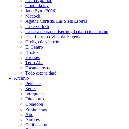
La más grande
Contra la ley
Jane Eyre (2006)
Matlock
Agatha Christie. Las Siete Esferas
La caza. Irati
La casa de papel. Berlín y la dama del armiño
Ena. La reina Victoria Eugenia
Código de silencio
El Centro
Bookish
8 meses
Terra Alta
Escandalosas
Todo esto te daré
Archivo
Películas
Series
Intérpretes
Directores
Creadores
Productoras
Año
Autores
Calificación