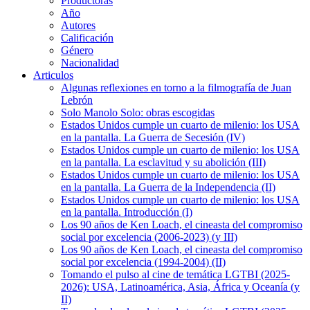
Productoras
Año
Autores
Calificación
Género
Nacionalidad
Articulos
Algunas reflexiones en torno a la filmografía de Juan
Lebrón
Solo Manolo Solo: obras escogidas
Estados Unidos cumple un cuarto de milenio: los USA
en la pantalla. La Guerra de Secesión (IV)
Estados Unidos cumple un cuarto de milenio: los USA
en la pantalla. La esclavitud y su abolición (III)
Estados Unidos cumple un cuarto de milenio: los USA
en la pantalla. La Guerra de la Independencia (II)
Estados Unidos cumple un cuarto de milenio: los USA
en la pantalla. Introducción (I)
Los 90 años de Ken Loach, el cineasta del compromiso
social por excelencia (2006-2023) (y III)
Los 90 años de Ken Loach, el cineasta del compromiso
social por excelencia (1994-2004) (II)
Tomando el pulso al cine de temática LGTBI (2025-
2026): USA, Latinoamérica, Asia, África y Oceanía (y
II)