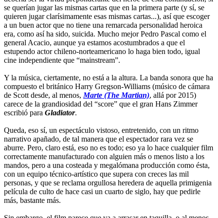
se querían jugar las mismas cartas que en la primera parte (y sí, se
quieren jugar clarísimamente esas mismas cartas...), así que escoger
a un buen actor que no tiene una remarcada personalidad heroica
era, como así ha sido, suicida. Mucho mejor Pedro Pascal como el
general Acacio, aunque ya estamos acostumbrados a que el
estupendo actor chileno-norteamericano lo haga bien todo, igual
cine independiente que “mainstream”.
Y la música, ciertamente, no está a la altura. La banda sonora que ha
compuesto el británico Harry Gregson-Williams (músico de cámara
de Scott desde, al menos,
Marte (The Martian)
, allá por 2015)
carece de la grandiosidad del “score” que el gran Hans Zimmer
escribió para
Gladiator
.
Queda, eso sí, un espectáculo vistoso, entretenido, con un ritmo
narrativo apañado, de tal manera que el espectador rara vez se
aburre. Pero, claro está, eso no es todo; eso ya lo hace cualquier film
correctamente manufacturado con alguien más o menos listo a los
mandos, pero a una costeada y megalómana producción como ésta,
con un equipo técnico-artístico que supera con creces las mil
personas, y que se reclama orgullosa heredera de aquella primigenia
película de culto de hace casi un cuarto de siglo, hay que pedirle
más, bastante más.
Sin embargo, el film parece que va a arrasar en taquilla, o al menos