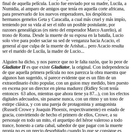
final de aquella película. Lucio fue enviado por su madre, Lucila, a
Numidia, al amparo de amigos que tenía en aquella corte africana,
para preservarlo de los nuevos emperadores, los despóticos
hermanos gemelos Geta y Caracalla, a cual más cruel y más impío,
temiendo por su vida al ser el niño un posible postulante, por
razones genealógicas (es nieto del emperador Marco Aurelio), al
trono de Roma. Desde la muerte de su esposa en la batalla, Lucio
solo vive para poder saciar su sed de venganza hacia Acacio, el
general al que culpa de la muerte de Arishat... pero Acacio resulta
ser el marido de Lucila, la madre de Lucio...
Alguien ha dicho, y nos parece que no le falta razón, que lo peor de
Gladiator II
es que existe
Gladiator
, la original. Con independencia
de que aquella primera película no nos parezca la obra maestra que
algunos han sugerido, sí parece evidente que es un film de un
extraordinario éxito popular, con un guion muy medido, bien puesto
en escena por un director en plena madurez (Ridley Scott tenía
entonces 63 años, mientras que ahora tiene ya 87...), con los efectos
digitales adecuados, sin pasarse nunca, con un ritmo y un tono de
estirpe clásica, y con una pareja de protagonista y antagonista
(Russell Crowe y Joaquin Phoenix, respectivamente) en estado de
gracia, convirtiendo de hecho el primero de ellos, Crowe, a su
personaje en todo un mito, el arquetipo del héroe valeroso a todo
trance, honesto a carta cabal, sabedor de que pagar con la muerte
propia no es un precio desorbitado cuando lo que se consigue es