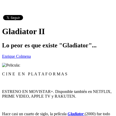
Gladiator II
Lo peor es que existe "Gladiator"...
Enrique Colmena
C I N E E N P L A T A F O R M A S
ESTRENO EN MOVISTAR+. Disponible también en NETFLIX,
PRIME VIDEO, APPLE TV y RAKUTEN.
Hace casi un cuarto de siglo, la película
Gladiator
(2000) fue todo