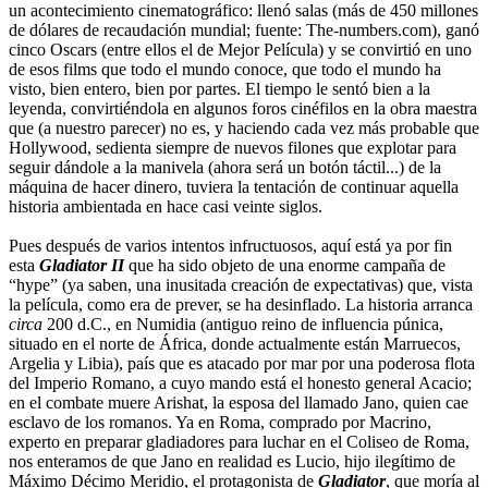
un acontecimiento cinematográfico: llenó salas (más de 450 millones
de dólares de recaudación mundial; fuente: The-numbers.com), ganó
cinco Oscars (entre ellos el de Mejor Película) y se convirtió en uno
de esos films que todo el mundo conoce, que todo el mundo ha
visto, bien entero, bien por partes. El tiempo le sentó bien a la
leyenda, convirtiéndola en algunos foros cinéfilos en la obra maestra
que (a nuestro parecer) no es, y haciendo cada vez más probable que
Hollywood, sedienta siempre de nuevos filones que explotar para
seguir dándole a la manivela (ahora será un botón táctil...) de la
máquina de hacer dinero, tuviera la tentación de continuar aquella
historia ambientada en hace casi veinte siglos.
Pues después de varios intentos infructuosos, aquí está ya por fin
esta
Gladiator II
que ha sido objeto de una enorme campaña de
“hype” (ya saben, una inusitada creación de expectativas) que, vista
la película, como era de prever, se ha desinflado. La historia arranca
circa
200 d.C., en Numidia (antiguo reino de influencia púnica,
situado en el norte de África, donde actualmente están Marruecos,
Argelia y Libia), país que es atacado por mar por una poderosa flota
del Imperio Romano, a cuyo mando está el honesto general Acacio;
en el combate muere Arishat, la esposa del llamado Jano, quien cae
esclavo de los romanos. Ya en Roma, comprado por Macrino,
experto en preparar gladiadores para luchar en el Coliseo de Roma,
nos enteramos de que Jano en realidad es Lucio, hijo ilegítimo de
Máximo Décimo Meridio, el protagonista de
Gladiator
, que moría al