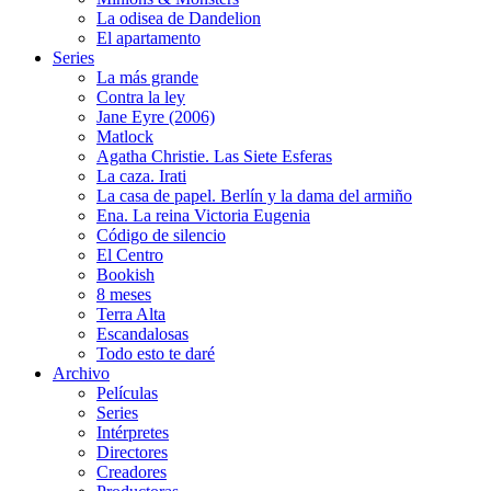
La odisea de Dandelion
El apartamento
Series
La más grande
Contra la ley
Jane Eyre (2006)
Matlock
Agatha Christie. Las Siete Esferas
La caza. Irati
La casa de papel. Berlín y la dama del armiño
Ena. La reina Victoria Eugenia
Código de silencio
El Centro
Bookish
8 meses
Terra Alta
Escandalosas
Todo esto te daré
Archivo
Películas
Series
Intérpretes
Directores
Creadores