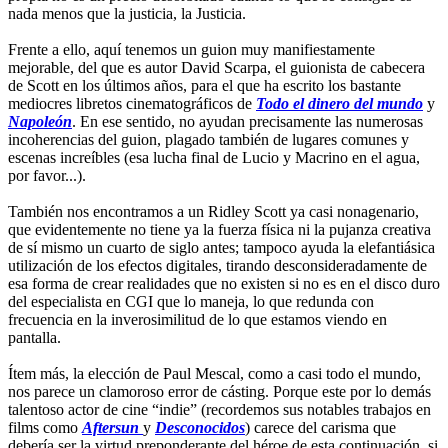
nada menos que la justicia, la Justicia.
Frente a ello, aquí tenemos un guion muy manifiestamente
mejorable, del que es autor David Scarpa, el guionista de cabecera
de Scott en los últimos años, para el que ha escrito los bastante
mediocres libretos cinematográficos de
Todo el dinero del mundo
y
Napoleón
. En ese sentido, no ayudan precisamente las numerosas
incoherencias del guion, plagado también de lugares comunes y
escenas increíbles (esa lucha final de Lucio y Macrino en el agua,
por favor...).
También nos encontramos a un Ridley Scott ya casi nonagenario,
que evidentemente no tiene ya la fuerza física ni la pujanza creativa
de sí mismo un cuarto de siglo antes; tampoco ayuda la elefantiásica
utilización de los efectos digitales, tirando desconsideradamente de
esa forma de crear realidades que no existen si no es en el disco duro
del especialista en CGI que lo maneja, lo que redunda con
frecuencia en la inverosimilitud de lo que estamos viendo en
pantalla.
Ítem más, la elección de Paul Mescal, como a casi todo el mundo,
nos parece un clamoroso error de cásting. Porque este por lo demás
talentoso actor de cine “indie” (recordemos sus notables trabajos en
films como
Aftersun
y
Desconocidos
) carece del carisma que
debería ser la virtud preponderante del héroe de esta continuación, si