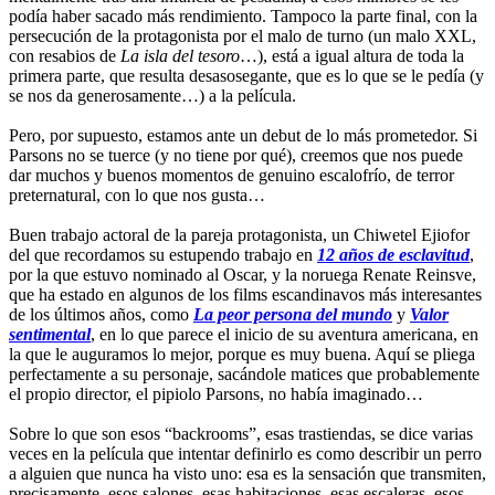
podía haber sacado más rendimiento. Tampoco la parte final, con la
persecución de la protagonista por el malo de turno (un malo XXL,
con resabios de
La isla del tesoro
…), está a igual altura de toda la
primera parte, que resulta desasosegante, que es lo que se le pedía (y
se nos da generosamente…) a la película.
Pero, por supuesto, estamos ante un debut de lo más prometedor. Si
Parsons no se tuerce (y no tiene por qué), creemos que nos puede
dar muchos y buenos momentos de genuino escalofrío, de terror
preternatural, con lo que nos gusta…
Buen trabajo actoral de la pareja protagonista, un Chiwetel Ejiofor
del que recordamos su estupendo trabajo en
12 años de esclavitud
,
por la que estuvo nominado al Oscar, y la noruega Renate Reinsve,
que ha estado en algunos de los films escandinavos más interesantes
de los últimos años, como
La peor persona del mundo
y
Valor
sentimental
, en lo que parece el inicio de su aventura americana, en
la que le auguramos lo mejor, porque es muy buena. Aquí se pliega
perfectamente a su personaje, sacándole matices que probablemente
el propio director, el pipiolo Parsons, no había imaginado…
Sobre lo que son esos “backrooms”, esas trastiendas, se dice varias
veces en la película que intentar definirlo es como describir un perro
a alguien que nunca ha visto uno: esa es la sensación que transmiten,
precisamente, esos salones, esas habitaciones, esas escaleras, esos