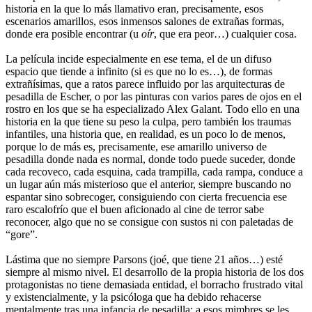
historia en la que lo más llamativo eran, precisamente, esos
escenarios amarillos, esos inmensos salones de extrañas formas,
donde era posible encontrar (u
oír
, que era peor…) cualquier cosa.
La película incide especialmente en ese tema, el de un difuso
espacio que tiende a infinito (si es que no lo es…), de formas
extrañísimas, que a ratos parece influido por las arquitecturas de
pesadilla de Escher, o por las pinturas con varios pares de ojos en el
rostro en los que se ha especializado Alex Galant. Todo ello en una
historia en la que tiene su peso la culpa, pero también los traumas
infantiles, una historia que, en realidad, es un poco lo de menos,
porque lo de más es, precisamente, ese amarillo universo de
pesadilla donde nada es normal, donde todo puede suceder, donde
cada recoveco, cada esquina, cada trampilla, cada rampa, conduce a
un lugar aún más misterioso que el anterior, siempre buscando no
espantar sino sobrecoger, consiguiendo con cierta frecuencia ese
raro escalofrío que el buen aficionado al cine de terror sabe
reconocer, algo que no se consigue con sustos ni con paletadas de
“gore”.
Lástima que no siempre Parsons (joé, que tiene 21 años…) esté
siempre al mismo nivel. El desarrollo de la propia historia de los dos
protagonistas no tiene demasiada entidad, el borracho frustrado vital
y existencialmente, y la psicóloga que ha debido rehacerse
mentalmente tras una infancia de pesadilla; a esos mimbres se les