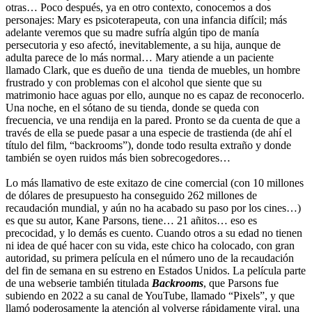
otras… Poco después, ya en otro contexto, conocemos a dos
personajes: Mary es psicoterapeuta, con una infancia difícil; más
adelante veremos que su madre sufría algún tipo de manía
persecutoria y eso afectó, inevitablemente, a su hija, aunque de
adulta parece de lo más normal… Mary atiende a un paciente
llamado Clark, que es dueño de una tienda de muebles, un hombre
frustrado y con problemas con el alcohol que siente que su
matrimonio hace aguas por ello, aunque no es capaz de reconocerlo.
Una noche, en el sótano de su tienda, donde se queda con
frecuencia, ve una rendija en la pared. Pronto se da cuenta de que a
través de ella se puede pasar a una especie de trastienda (de ahí el
título del film, “backrooms”), donde todo resulta extraño y donde
también se oyen ruidos más bien sobrecogedores…
Lo más llamativo de este exitazo de cine comercial (con 10 millones
de dólares de presupuesto ha conseguido 262 millones de
recaudación mundial, y aún no ha acabado su paso por los cines…)
es que su autor, Kane Parsons, tiene… 21 añitos… eso es
precocidad, y lo demás es cuento. Cuando otros a su edad no tienen
ni idea de qué hacer con su vida, este chico ha colocado, con gran
autoridad, su primera película en el número uno de la recaudación
del fin de semana en su estreno en Estados Unidos. La película parte
de una webserie también titulada
Backrooms
, que Parsons fue
subiendo en 2022 a su canal de YouTube, llamado “Pixels”, y que
llamó poderosamente la atención al volverse rápidamente viral, una