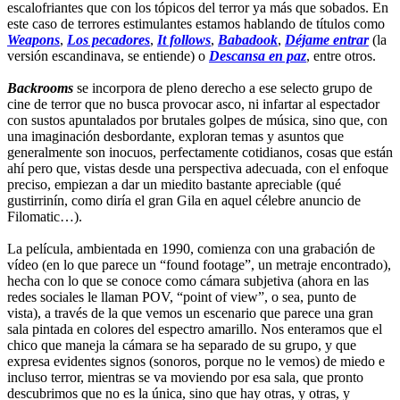
escalofriantes que con los tópicos del terror ya más que sobados. En
este caso de terrores estimulantes estamos hablando de títulos como
Weapons
,
Los pecadores
,
It follows
,
Babadook
,
Déjame entrar
(la
versión escandinava, se entiende) o
Descansa en paz
, entre otros.
Backrooms
se incorpora de pleno derecho a ese selecto grupo de
cine de terror que no busca provocar asco, ni infartar al espectador
con sustos apuntalados por brutales golpes de música, sino que, con
una imaginación desbordante, exploran temas y asuntos que
generalmente son inocuos, perfectamente cotidianos, cosas que están
ahí pero que, vistas desde una perspectiva adecuada, con el enfoque
preciso, empiezan a dar un miedito bastante apreciable (qué
gustirrinín, como diría el gran Gila en aquel célebre anuncio de
Filomatic…).
La película, ambientada en 1990, comienza con una grabación de
vídeo (en lo que parece un “found footage”, un metraje encontrado),
hecha con lo que se conoce como cámara subjetiva (ahora en las
redes sociales le llaman POV, “point of view”, o sea, punto de
vista), a través de la que vemos un escenario que parece una gran
sala pintada en colores del espectro amarillo. Nos enteramos que el
chico que maneja la cámara se ha separado de su grupo, y que
expresa evidentes signos (sonoros, porque no le vemos) de miedo e
incluso terror, mientras se va moviendo por esa sala, que pronto
descubrimos que no es la única, sino que hay otras, y otras, y