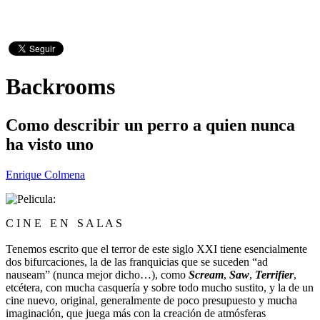
Backrooms
Como describir un perro a quien nunca
ha visto uno
Enrique Colmena
C I N E E N S A L A S
Tenemos escrito que el terror de este siglo XXI tiene esencialmente
dos bifurcaciones, la de las franquicias que se suceden “ad
nauseam” (nunca mejor dicho…), como
Scream
,
Saw
,
Terrifier
,
etcétera, con mucha casquería y sobre todo mucho sustito, y la de un
cine nuevo, original, generalmente de poco presupuesto y mucha
imaginación, que juega más con la creación de atmósferas