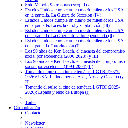
Solo Manolo Solo: obras escogidas
Estados Unidos cumple un cuarto de milenio: los USA
en la pantalla. La Guerra de Secesión (IV)
Estados Unidos cumple un cuarto de milenio: los USA
en la pantalla. La esclavitud y su abolición (III)
Estados Unidos cumple un cuarto de milenio: los USA
en la pantalla. La Guerra de la Independencia (II)
Estados Unidos cumple un cuarto de milenio: los USA
en la pantalla. Introducción (I)
Los 90 años de Ken Loach, el cineasta del compromiso
social por excelencia (2006-2023) (y III)
Los 90 años de Ken Loach, el cineasta del compromiso
social por excelencia (1994-2004) (II)
Tomando el pulso al cine de temática LGTBI (2025-
2026): USA, Latinoamérica, Asia, África y Oceanía (y
II)
Tomando el pulso al cine de temática LGTBI (2025-
2026): España y resto de Europa (I)
Todos
Comunicación
Contacto
Newsletter