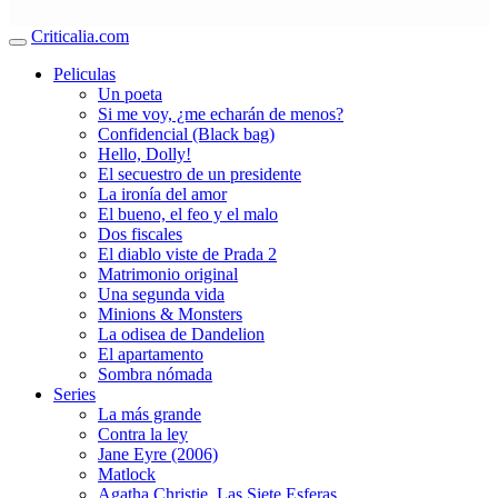
Criticalia.com
Peliculas
Un poeta
Si me voy, ¿me echarán de menos?
Confidencial (Black bag)
Hello, Dolly!
El secuestro de un presidente
La ironía del amor
El bueno, el feo y el malo
Dos fiscales
El diablo viste de Prada 2
Matrimonio original
Una segunda vida
Minions & Monsters
La odisea de Dandelion
El apartamento
Sombra nómada
Series
La más grande
Contra la ley
Jane Eyre (2006)
Matlock
Agatha Christie. Las Siete Esferas