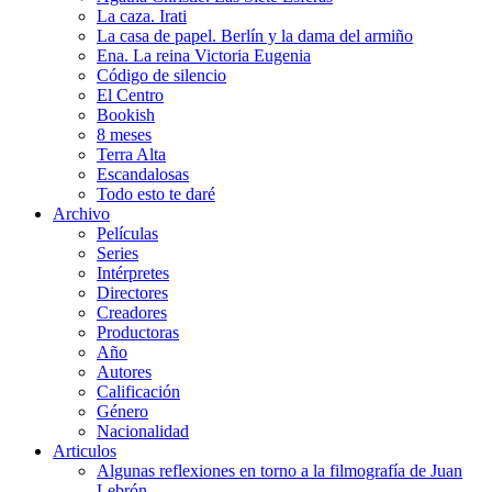
La caza. Irati
La casa de papel. Berlín y la dama del armiño
Ena. La reina Victoria Eugenia
Código de silencio
El Centro
Bookish
8 meses
Terra Alta
Escandalosas
Todo esto te daré
Archivo
Películas
Series
Intérpretes
Directores
Creadores
Productoras
Año
Autores
Calificación
Género
Nacionalidad
Articulos
Algunas reflexiones en torno a la filmografía de Juan
Lebrón