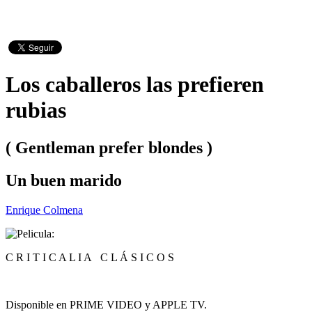
Los caballeros las prefieren
rubias
( Gentleman prefer blondes )
Un buen marido
Enrique Colmena
C R I T I C A L I A C L Á S I C O S
Disponible en PRIME VIDEO y APPLE TV.