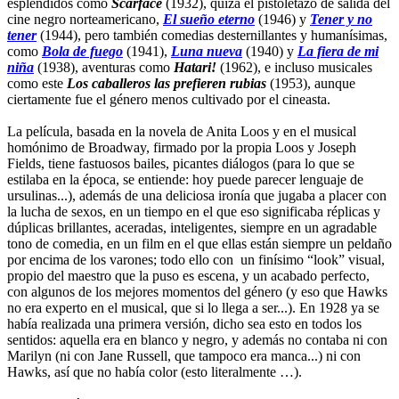
espléndidos como
Scarface
(1932), quizá el pistoletazo de salida del
cine negro norteamericano,
El sueño eterno
(1946) y
Tener y no
tener
(1944), pero también comedias desternillantes y humanísimas,
como
Bola de fuego
(1941),
Luna nueva
(1940) y
La fiera de mi
niña
(1938), aventuras como
Hatari!
(1962), e incluso musicales
como este
Los caballeros las prefieren rubias
(1953), aunque
ciertamente fue el género menos cultivado por el cineasta.
La película, basada en la novela de Anita Loos y en el musical
homónimo de Broadway, firmado por la propia Loos y Joseph
Fields, tiene fastuosos bailes, picantes diálogos (para lo que se
estilaba en la época, se entiende: hoy puede parecer lenguaje de
ursulinas...), además de una deliciosa ironía que jugaba a placer con
la lucha de sexos, en un tiempo en el que eso significaba réplicas y
dúplicas brillantes, aceradas, inteligentes, siempre en un agradable
tono de comedia, en un film en el que ellas están siempre un peldaño
por encima de los varones; todo ello con un finísimo “look” visual,
propio del maestro que la puso es escena, y un acabado perfecto,
con algunos de los mejores momentos del género (y eso que Hawks
no era experto en el musical, que si lo llega a ser...). En 1928 ya se
había realizada una primera versión, dicho sea esto en todos los
sentidos: aquella era en blanco y negro, y además no contaba ni con
Marilyn (ni con Jane Russell, que tampoco era manca...) ni con
Hawks, así que no había color (esto literalmente …).