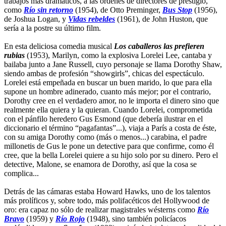
trabajos más dramáticos, a las órdenes de directores de prestigio,
como
Río sin retorno
(1954), de Otto Preminger,
Bus Stop
(1956),
de Joshua Logan, y
Vidas rebeldes
(1961), de John Huston, que
sería a la postre su último film.
En esta deliciosa comedia musical
Los caballeros las prefieren
rubias
(1953), Marilyn, como la explosiva Lorelei Lee, cantaba y
bailaba junto a Jane Russell, cuyo personaje se llama Dorothy Shaw,
siendo ambas de profesión “showgirls”, chicas del espectáculo.
Lorelei está empeñada en buscar un buen marido, lo que para ella
supone un hombre adinerado, cuanto más mejor; por el contrario,
Dorothy cree en el verdadero amor, no le importa el dinero sino que
realmente ella quiera y la quieran. Cuando Lorelei, comprometida
con el pánfilo heredero Gus Esmond (que debería ilustrar en el
diccionario el término “pagafantas”...), viaja a París a costa de éste,
con su amiga Dorothy como (más o menos...) carabina, el padre
millonetis de Gus le pone un detective para que confirme, como él
cree, que la bella Lorelei quiere a su hijo solo por su dinero. Pero el
detective, Malone, se enamora de Dorothy, así que la cosa se
complica...
Detrás de las cámaras estaba Howard Hawks, uno de los talentos
más prolíficos y, sobre todo, más polifacéticos del Hollywood de
oro: era capaz no sólo de realizar magistrales wésterns como
Río
Bravo
(1959) y
Río Rojo
(1948), sino también policíacos