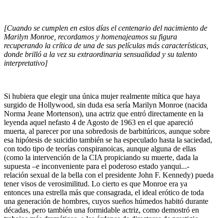
[Cuando se cumplen en estos días el centenario del nacimiento de
Marilyn Monroe, recordamos y homenajeamos su figura
recuperando la crítica de una de sus películas más características,
donde brilló a la vez su extraordinaria sensualidad y su talento
interpretativo]
Si hubiera que elegir una única mujer realmente mítica que haya
surgido de Hollywood, sin duda esa sería Marilyn Monroe (nacida
Norma Jeane Mortenson), una actriz que entró directamente en la
leyenda aquel nefasto 4 de Agosto de 1963 en el que apareció
muerta, al parecer por una sobredosis de barbitúricos, aunque sobre
esa hipótesis de suicidio también se ha especulado hasta la saciedad,
con todo tipo de teorías conspiranoicas, aunque alguna de ellas
(como la intervención de la CIA propiciando su muerte, dada la
supuesta –e inconveniente para el poderoso estado yanqui...-
relación sexual de la bella con el presidente John F. Kennedy) pueda
tener visos de verosimilitud. Lo cierto es que Monroe era ya
entonces una estrella más que consagrada, el ideal erótico de toda
una generación de hombres, cuyos sueños húmedos habitó durante
décadas, pero también una formidable actriz, como demostró en