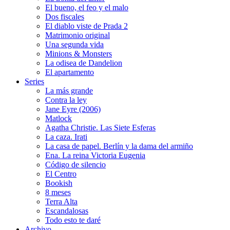
El bueno, el feo y el malo
Dos fiscales
El diablo viste de Prada 2
Matrimonio original
Una segunda vida
Minions & Monsters
La odisea de Dandelion
El apartamento
Series
La más grande
Contra la ley
Jane Eyre (2006)
Matlock
Agatha Christie. Las Siete Esferas
La caza. Irati
La casa de papel. Berlín y la dama del armiño
Ena. La reina Victoria Eugenia
Código de silencio
El Centro
Bookish
8 meses
Terra Alta
Escandalosas
Todo esto te daré
Archivo